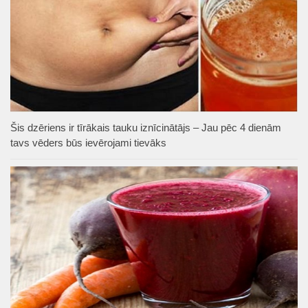
Šis dzēriens ir tīrākais tauku iznīcinātājs – Jau pēc 4 dienām
tavs vēders būs ievērojami tievāks