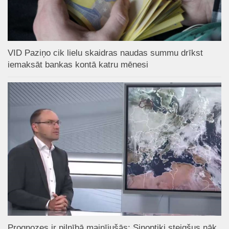
VID Paziņo cik lielu skaidras naudas summu drīkst
iemaksāt bankas kontā katru mēnesi
Prognozes ir pilnībā mainījušās; Sinoptiķi steigšus nāk