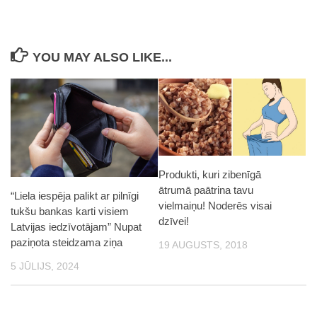
YOU MAY ALSO LIKE...
Produkti, kuri zibenīgā
ātrumā paātrina tavu
“Liela iespēja palikt ar pilnīgi
vielmaiņu! Noderēs visai
tukšu bankas karti visiem
dzīvei!
Latvijas iedzīvotājam” Nupat
paziņota steidzama ziņa
19 AUGUSTS, 2018
5 JŪLIJS, 2024