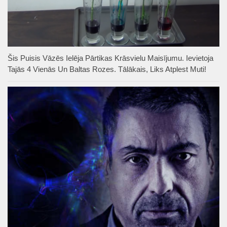
Šis Puisis Vāzēs Ielēja Pārtikas Krāsvielu Maisījumu. Ievietoja
Tajās 4 Vienās Un Baltas Rozes. Tālākais, Liks Atplest Muti!