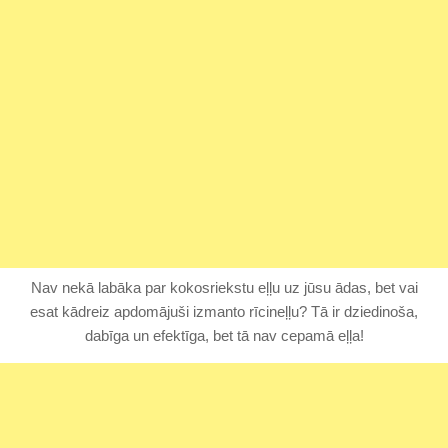
Nav nekā labāka par kokosriekstu eļļu uz jūsu ādas, bet vai
esat kādreiz apdomājuši izmanto rīcineļļu? Tā ir dziedinoša,
dabīga un efektīga, bet tā nav cepamā eļļa!