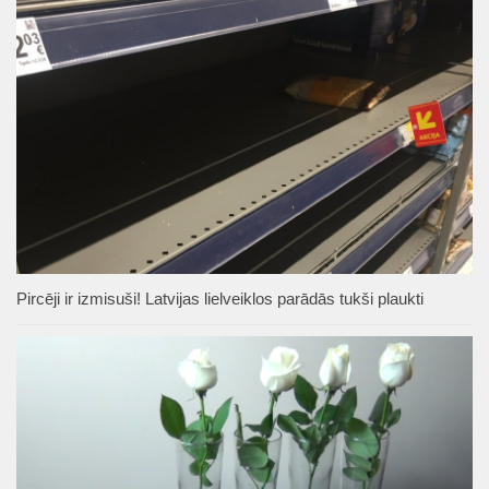
Pircēji ir izmisuši! Latvijas lielveiklos parādās tukši plaukti