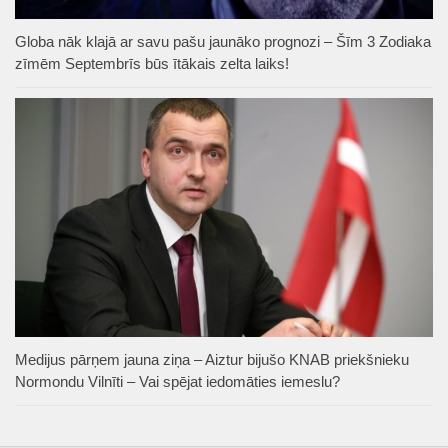
Globa nāk klajā ar savu pašu jaunāko prognozi – Šīm 3 Zodiaka
zīmēm Septembrīs būs ītākais zelta laiks!
Medijus pārņem jauna ziņa – Aiztur bijušo KNAB priekšnieku
Normondu Vilnīti – Vai spējat iedomāties iemeslu?