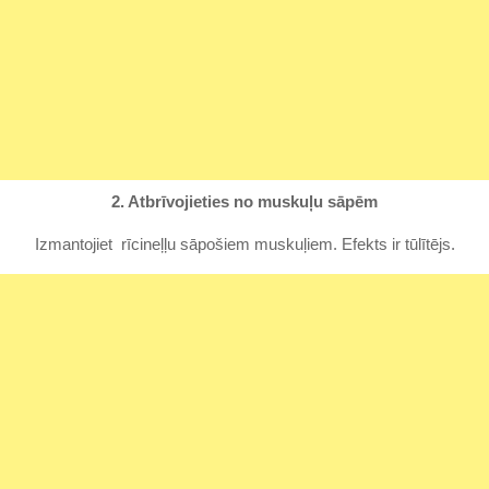
2. Atbrīvojieties no muskuļu sāpēm
Izmantojiet rīcineļļu sāpošiem muskuļiem. Efekts ir tūlītējs.