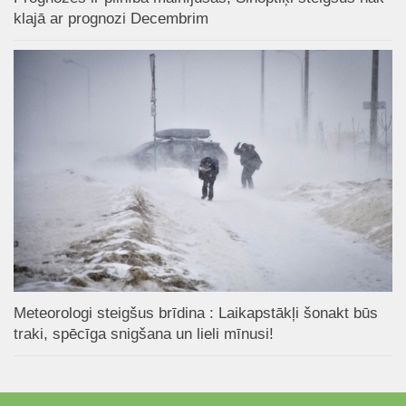
klajā ar prognozi Decembrim
Meteorologi steigšus brīdina : Laikapstākļi šonakt būs
traki, spēcīga snigšana un lieli mīnusi!