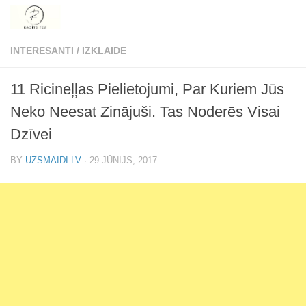
Skip to content
INTERESANTI
/
IZKLAIDE
11 Ricineļļas Pielietojumi, Par Kuriem Jūs
Neko Neesat Zinājuši. Tas Noderēs Visai
Dzīvei
BY
UZSMAIDI.LV
·
29 JŪNIJS, 2017