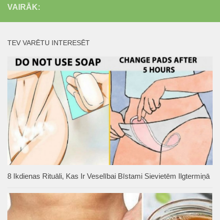
VAIRĀK:
TEV VARĒTU INTERESĒT
8 Ikdienas Rituāli, Kas Ir Veselībai Bīstami Sievietēm Ilgtermiņā