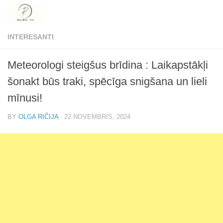
Skip to content
INTERESANTI
Meteorologi steigšus brīdina : Laikapstākļi
šonakt būs traki, spēcīga snigšana un lieli
mīnusi!
BY
OLGA RIČIJA
·
22 NOVEMBRIS, 2024