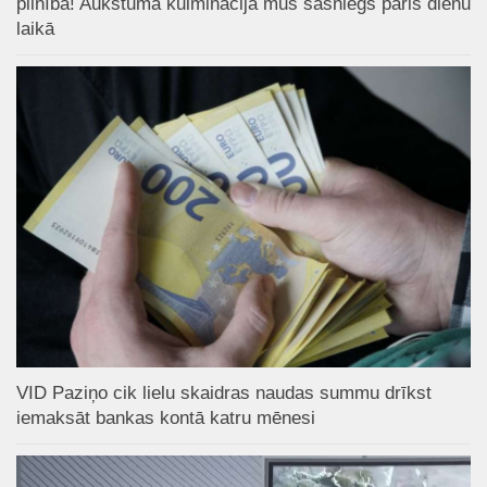
pilnībā! Aukstuma kulminācija mūs sasniegs pāris dienu
laikā
VID Paziņo cik lielu skaidras naudas summu drīkst
iemaksāt bankas kontā katru mēnesi