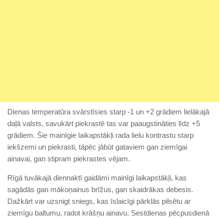
Dienas temperatūra svārstīsies starp -1 un +2 grādiem lielākajā
daļā valsts, savukārt piekrastē tas var paaugstināties līdz +5
grādiem. Šie mainīgie laikapstākļi rada lielu kontrastu starp
iekšzemi un piekrasti, tāpēc jābūt gataviem gan ziemīgai
ainavai, gan stipram piekrastes vējam.
Rīgā tuvākajā diennaktī gaidāmi mainīgi laikapstākļi, kas
sagādās gan mākoņainus brīžus, gan skaidrākas debesis.
Dažkārt var uzsnigt sniegs, kas īslaicīgi pārklās pilsētu ar
ziemīgu baltumu, radot krāšņu ainavu. Sestdienas pēcpusdienā