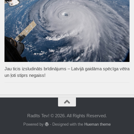
Jau ticis izsludināts brīdinājums – Latvijā gaidāma spēcīga vētra
un ļoti stiprs negaiss!
Radīts Tev! © 2026. All Rights Reserved.
Powered by
- Designed with the
Hueman theme