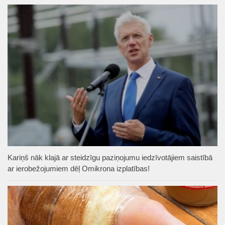
Kariņš nāk klajā ar steidzīgu paziņojumu iedzīvotājiem saistībā
ar ierobežojumiem dēļ Omikrona izplatības!