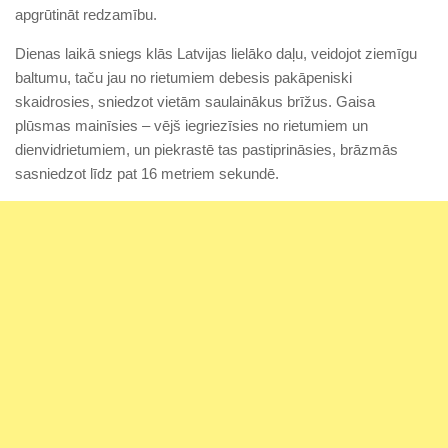
apgrūtināt redzamību.
Dienas laikā sniegs klās Latvijas lielāko daļu, veidojot ziemīgu
baltumu, taču jau no rietumiem debesis pakāpeniski
skaidrosies, sniedzot vietām saulainākus brīžus. Gaisa
plūsmas mainīsies – vējš iegriezīsies no rietumiem un
dienvidrietumiem, un piekrastē tas pastiprināsies, brāzmās
sasniedzot līdz pat 16 metriem sekundē.