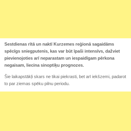
Sestdienas rītā un naktī Kurzemes reģionā sagaidāms
spēcīgs sniegputenis, kas var būt īpaši intensīvs, dažviet
pievienojoties arī neparastam un iespaidīgam pērkona
negaisam, liecina sinoptiķu prognozes.
Šie laikapstākļi skars ne tikai piekrasti, bet arī iekšzemi, padarot
to par ziemas spēku pilnu periodu.