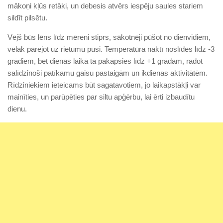
mākoņi kļūs retāki, un debesis atvērs iespēju saules stariem
sildīt pilsētu.
Vējš būs lēns līdz mēreni stiprs, sākotnēji pūšot no dienvidiem,
vēlāk pārejot uz rietumu pusi. Temperatūra naktī noslīdēs līdz -3
grādiem, bet dienas laikā tā pakāpsies līdz +1 grādam, radot
salīdzinoši patīkamu gaisu pastaigām un ikdienas aktivitātēm.
Rīdziniekiem ieteicams būt sagatavotiem, jo laikapstākļi var
mainīties, un parūpēties par siltu apģērbu, lai ērti izbaudītu
dienu.