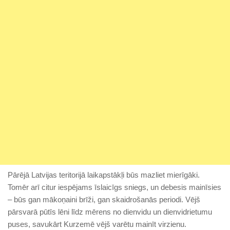
Pārējā Latvijas teritorijā laikapstākļi būs mazliet mierīgāki.
Tomēr arī citur iespējams īslaicīgs sniegs, un debesis mainīsies
– būs gan mākoņaini brīži, gan skaidrošanās periodi. Vējš
pārsvarā pūtīs lēni līdz mērens no dienvidu un dienvidrietumu
puses, savukārt Kurzemē vējš varētu mainīt virzienu.