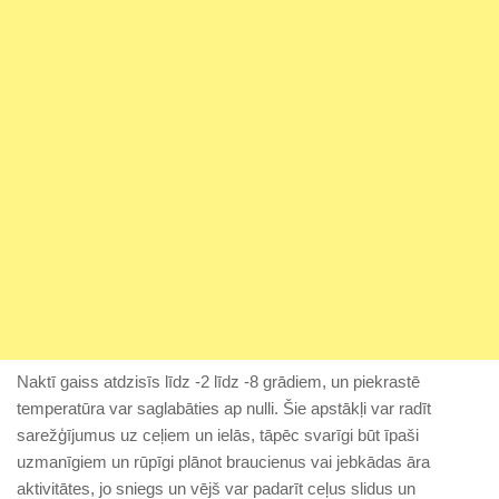
Naktī gaiss atdzisīs līdz -2 līdz -8 grādiem, un piekrastē
temperatūra var saglabāties ap nulli. Šie apstākļi var radīt
sarežģījumus uz ceļiem un ielās, tāpēc svarīgi būt īpaši
uzmanīgiem un rūpīgi plānot braucienus vai jebkādas āra
aktivitātes, jo sniegs un vējš var padarīt ceļus slidus un