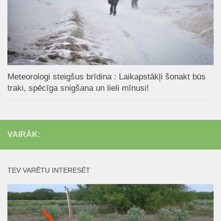
Meteorologi steigšus brīdina : Laikapstākļi šonakt būs
traki, spēcīga snigšana un lieli mīnusi!
VAIRĀK:
TEV VARĒTU INTERESĒT