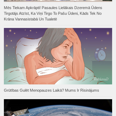
Mēs Tiekam Apkrāpti! Pasaules Lielākais Dzeremā Ūdens
Tirgotājs Atzīst, Ka Viņi Tirgo To Pašu Ūdeni, Kāds Tek No
Krāna Vannasistabā Un Tualetē
Grūtības Gulēt Menopauzes Laikā? Mums Ir Risinājums