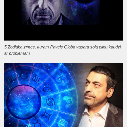
5 Zodiaka zīmes, kurām Pāvels Globa vasarā sola pilnu kaudzi
ar problēmām