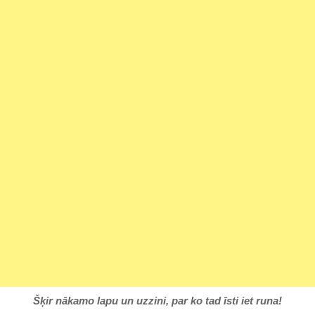
Šķir nākamo lapu un uzzini, par ko tad īsti iet runa!