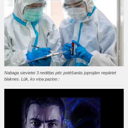
Nabaga sievietei 3 nedēļas pēc potēšanās joprojām nepāriet
blaknes. Lūk, ko viņa paziņo :