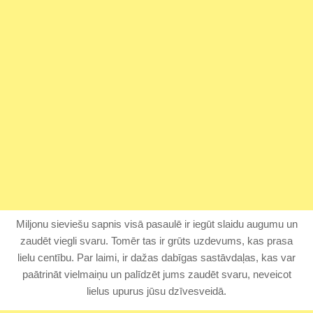
Miljonu sieviešu sapnis visā pasaulē ir iegūt slaidu augumu un
zaudēt viegli svaru. Tomēr tas ir grūts uzdevums, kas prasa
lielu centību. Par laimi, ir dažas dabīgas sastāvdaļas, kas var
paātrināt vielmaiņu un palīdzēt jums zaudēt svaru, neveicot
lielus upurus jūsu dzīvesveidā.