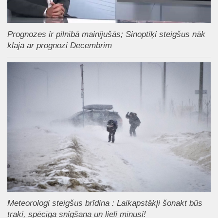
Prognozes ir pilnībā mainījušās; Sinoptiķi steigšus nāk
klajā ar prognozi Decembrim
Meteorologi steigšus brīdina : Laikapstākļi šonakt būs
traki, spēcīga snigšana un lieli mīnusi!