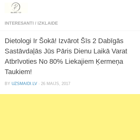
Skip to content
INTERESANTI
/
IZKLAIDE
Dietologi Ir Šokā! Izvārot Šīs 2 Dabīgās
Sastāvdaļās Jūs Pāris Dienu Laikā Varat
Atbrīvoties No 80% Liekajiem Ķermeņa
Taukiem!
BY
UZSMAIDI.LV
·
26 MAIJS, 2017