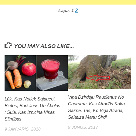
2
Lapa:
1
YOU MAY ALSO LIKE...
Viņa Dzirdēju Raudienus No
Lūk, Kas Notiek Sajaucot
Cauruma, Kas Atradās Koka
Bietes, Burkānus Un Ābolus
Saknē. Tas, Ko Viņa Atrada,
: Sula, Kas Iznīcina Visas
Salauza Manu Sirdi
Slimības
9 JŪNIJS, 2017
9 JANVĀRIS, 2018