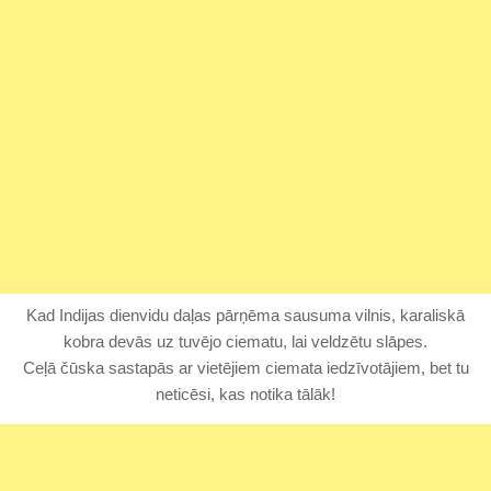
Kad Indijas dienvidu daļas pārņēma sausuma vilnis, karaliskā
kobra devās uz tuvējo ciematu, lai veldzētu slāpes.
Ceļā čūska sastapās ar vietējiem ciemata iedzīvotājiem, bet tu
neticēsi, kas notika tālāk!