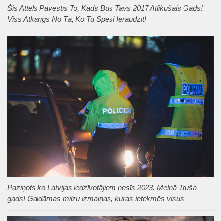
Šis Attēls Pavēstīs To, Kāds Būs Tavs 2017 Atlikušais Gads!
Viss Atkarīgs No Tā, Ko Tu Spēsi Ieraudzīt!
Paziņots ko Latvijas iedzīvotājiem nesīs 2023. Melnā Truša
gads! Gaidāmas milzu izmaiņas, kuras ietekmēs visus