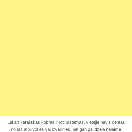
Lai arī karaliskās kobras ir ļoti bīstamas, vietējie nevis centās
no tās atbrīvoties vai izvairīties, bet gan palīdzēja nelaimē