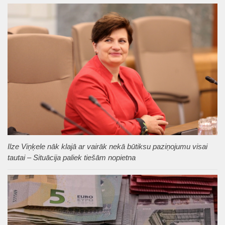
Ilze Viņķele nāk klajā ar vairāk nekā būtiksu paziņojumu visai
tautai – Situācija paliek tiešām nopietna