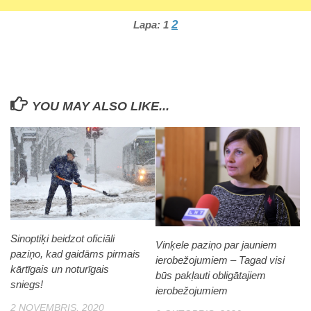
2
Lapa:
1
YOU MAY ALSO LIKE...
Sinoptiķi beidzot oficiāli
Vinķele paziņo par jauniem
paziņo, kad gaidāms pirmais
ierobežojumiem – Tagad visi
kārtīgais un noturīgais
būs pakļauti obligātajiem
sniegs!
ierobežojumiem
2 NOVEMBRIS, 2020