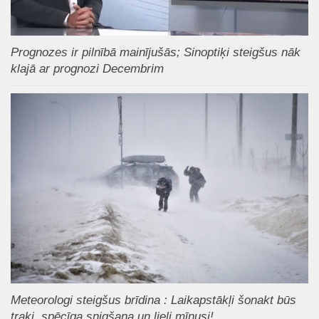
Prognozes ir pilnībā mainījušās; Sinoptiķi steigšus nāk
klajā ar prognozi Decembrim
Meteorologi steigšus brīdina : Laikapstākļi šonakt būs
traki, spēcīga snigšana un lieli mīnusi!