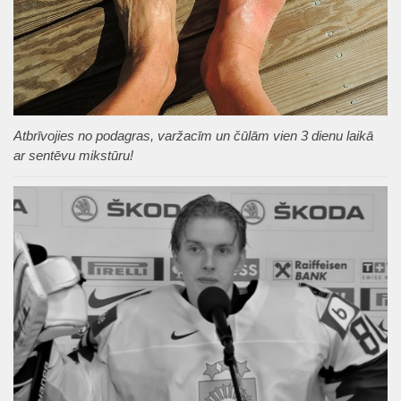
Atbrīvojies no podagras, varžacīm un čūlām vien 3 dienu laikā
ar sentēvu mikstūru!