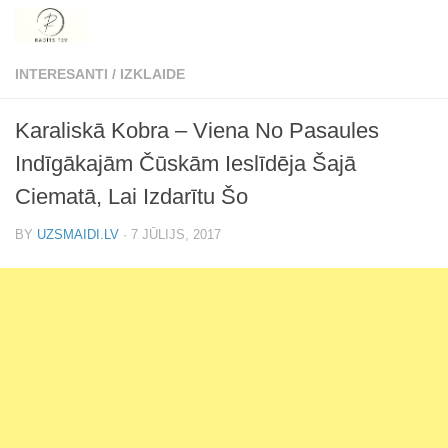
Skip to content
INTERESANTI
/
IZKLAIDE
Karaliskā Kobra – Viena No Pasaules
Indīgākajām Čūskām Ieslīdēja Šajā
Ciematā, Lai Izdarītu Šo
BY
UZSMAIDI.LV
·
7 JŪLIJS, 2017