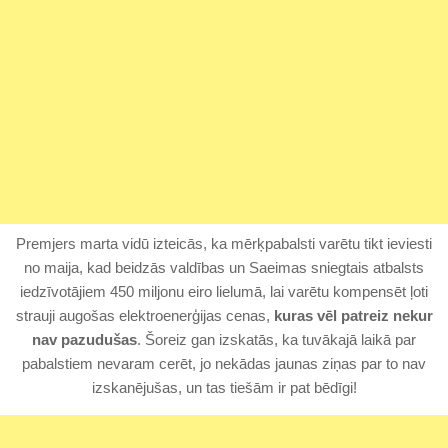
Premjers marta vidū izteicās, ka mērķpabalsti varētu tikt ieviesti
no maija, kad beidzās valdības un Saeimas sniegtais atbalsts
iedzīvotājiem 450 miljonu eiro lielumā, lai varētu kompensēt ļoti
strauji augošas elektroenerģijas cenas,
kuras vēl patreiz nekur
nav pazudušas
. Šoreiz gan izskatās, ka tuvākajā laikā par
pabalstiem nevaram cerēt, jo nekādas jaunas ziņas par to nav
izskanējušas, un tas tiešām ir pat bēdīgi!