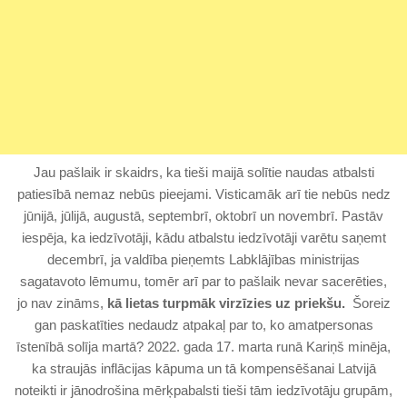
Jau pašlaik ir skaidrs, ka tieši maijā solītie naudas atbalsti
patiesībā nemaz nebūs pieejami. Visticamāk arī tie nebūs nedz
jūnijā, jūlijā, augustā, septembrī, oktobrī un novembrī. Pastāv
iespēja, ka iedzīvotāji, kādu atbalstu iedzīvotāji varētu saņemt
decembrī, ja valdība pieņemts Labklājības ministrijas
sagatavoto lēmumu, tomēr arī par to pašlaik nevar sacerēties,
jo nav zināms,
kā lietas turpmāk virzīzies uz priekšu.
Šoreiz
gan paskatīties nedaudz atpakaļ par to, ko amatpersonas
īstenībā solīja martā? 2022. gada 17. marta runā Kariņš minēja,
ka straujās inflācijas kāpuma un tā kompensēšanai Latvijā
noteikti ir jānodrošina mērķpabalsti tieši tām iedzīvotāju grupām,