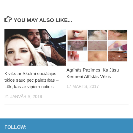
YOU MAY ALSO LIKE...
Agrīnās Pazīmes, Ka Jūsu
Kivičs ar Skulmi sociālajos
Ķermenī Attīstās Vēzis
tīklos sauc pēc palīdzības –
17 MARTS, 2017
Lūk, kas ar viņiem noticis
21 JANVĀRIS, 2019
FOLLOW: