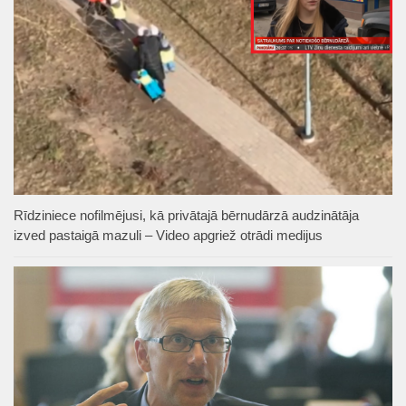
Rīdziniece nofilmējusi, kā privātajā bērnudārzā audzinātāja
izved pastaigā mazuli – Video apgriež otrādi medijus