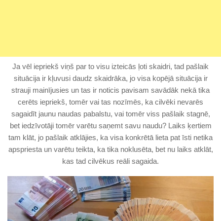
Ja vēl iepriekš viņš par to visu izteicās ļoti skaidri, tad pašlaik
situācija ir kļuvusi daudz skaidrāka, jo visa kopējā situācija ir
strauji mainījusies un tas ir noticis pavisam savādāk nekā tika
cerēts iepriekš, tomēr vai tas nozīmēs, ka cilvēki nevarēs
sagaidīt jaunu naudas pabalstu, vai tomēr viss pašlaik stagnē,
bet iedzīvotāji tomēr varētu saņemt savu naudu? Laiks ķertiem
tam klāt, jo pašlaik atklājies, ka visa konkrētā lieta pat īsti netika
apspriesta un varētu teikta, ka tika noklusēta, bet nu laiks atklāt,
kas tad cilvēkus reāli sagaida.