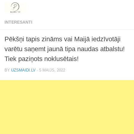
Skip to content
INTERESANTI
Pēkšņi tapis zināms vai Maijā iedzīvotāji
varētu saņemt jaunā tipa naudas atbalstu!
Tiek paziņots noklusētais!
BY
UZSMAIDI.LV
·
5 MAIJS, 2022