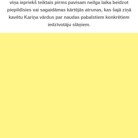
viņa iepriekš teiktais pirms pavisam neilga laika beidzot
piepildīsies vai sagaidāmas kārtējās atrunas, kas šajā ziņā
kavētu Kariņa vārdus par naudas pabalstiem konkrētiem
iedzīvotāju slāņiem.