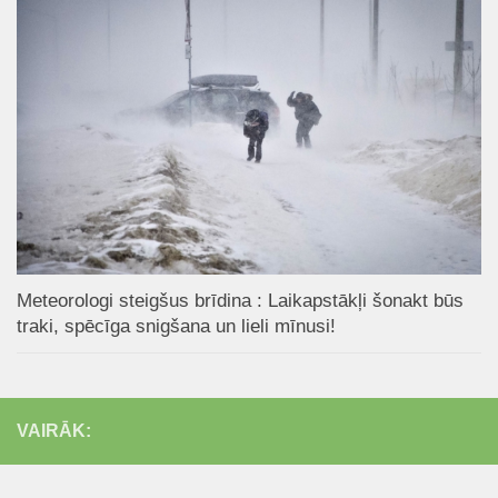
Meteorologi steigšus brīdina : Laikapstākļi šonakt būs
traki, spēcīga snigšana un lieli mīnusi!
VAIRĀK: