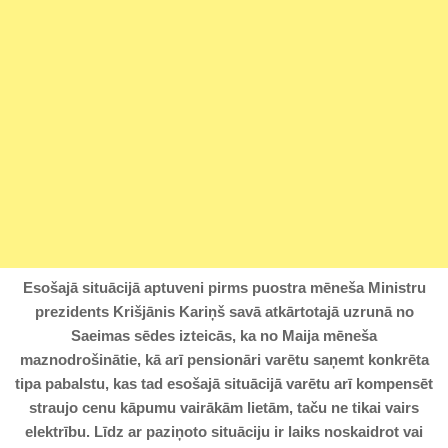
Esošajā situācijā aptuveni pirms puostra mēneša Ministru
prezidents Krišjānis Kariņš savā atkārtotajā uzrunā no
Saeimas sēdes izteicās, ka no Maija mēneša
maznodrošinātie, kā arī pensionāri varētu saņemt konkrēta
tipa pabalstu, kas tad esošajā situācijā varētu arī kompensēt
straujo cenu kāpumu vairākām lietām, taču ne tikai vairs
elektrību. Līdz ar paziņoto situāciju ir laiks noskaidrot vai