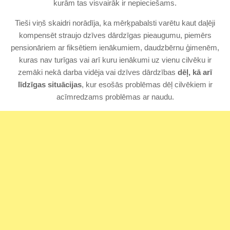
kurām tas visvairāk ir nepieciešams.
Tieši viņš skaidri norādīja, ka mērķpabalsti varētu kaut daļēji
kompensēt straujo dzīves dārdzīgas pieaugumu, piemērs
pensionāriem ar fiksētiem ienākumiem, daudzbērnu ģimenēm,
kuras nav turīgas vai arī kuru ienākumi uz vienu cilvēku ir
zemāki nekā darba vidēja vai dzīves dārdzības
dēļ, kā arī
līdzīgas situācijas
, kur esošās problēmas dēļ cilvēkiem ir
acīmredzams problēmas ar naudu.