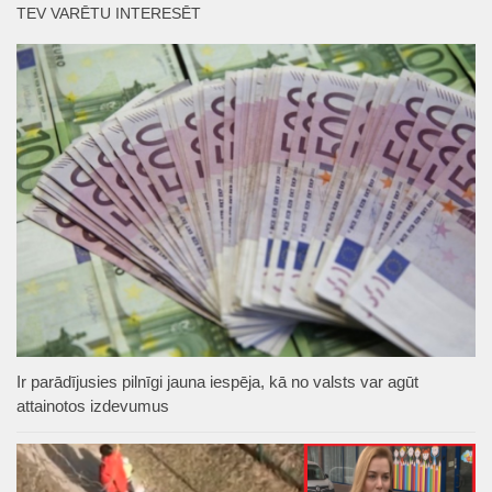
TEV VARĒTU INTERESĒT
Ir parādījusies pilnīgi jauna iespēja, kā no valsts var agūt
attainotos izdevumus