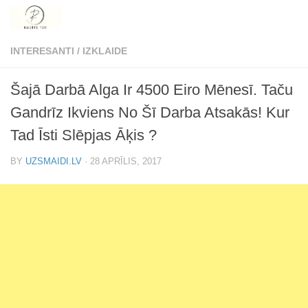
Skip to content
INTERESANTI
/
IZKLAIDE
Šajā Darbā Alga Ir 4500 Eiro Mēnesī. Taču
Gandrīz Ikviens No Šī Darba Atsakās! Kur
Tad Īsti Slēpjas Āķis ?
BY
UZSMAIDI.LV
·
28 APRĪLIS, 2017