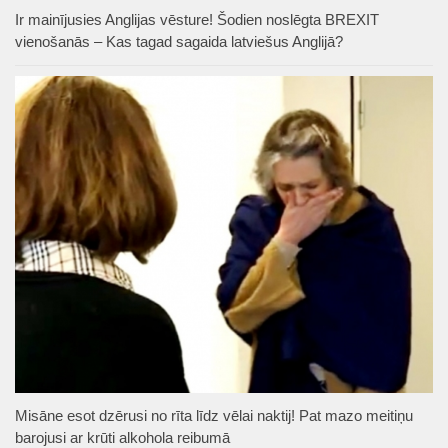
Ir mainījusies Anglijas vēsture! Šodien noslēgta BREXIT
vienošanās – Kas tagad sagaida latviešus Anglijā?
Misāne esot dzērusi no rīta līdz vēlai naktij! Pat mazo meitiņu
barojusi ar krūti alkohola reibumā