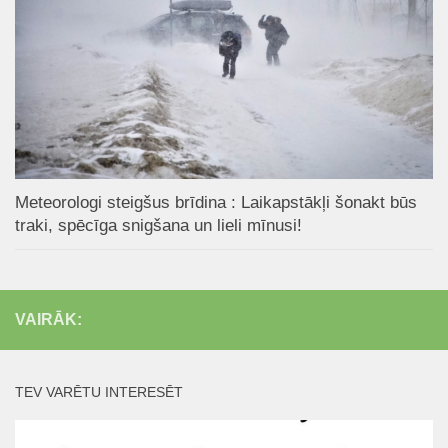
Meteorologi steigšus brīdina : Laikapstākļi šonakt būs
traki, spēcīga snigšana un lieli mīnusi!
VAIRĀK:
TEV VARĒTU INTERESĒT