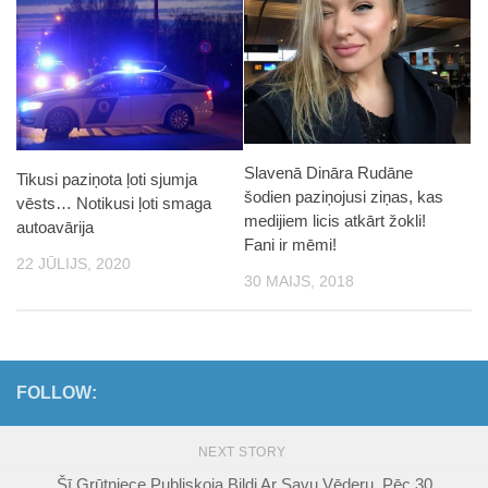
Slavenā Dināra Rudāne
Tikusi paziņota ļoti sjumja
šodien paziņojusi ziņas, kas
vēsts… Notikusi ļoti smaga
medijiem licis atkārt žokli!
autoavārija
Fani ir mēmi!
22 JŪLIJS, 2020
30 MAIJS, 2018
FOLLOW:
NEXT STORY
Šī Grūtniece Publiskoja Bildi Ar Savu Vēderu, Pēc 30