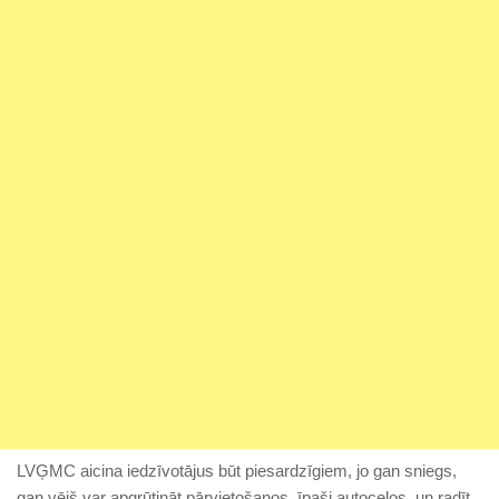
LVĢMC aicina iedzīvotājus būt piesardzīgiem, jo gan sniegs,
gan vējš var apgrūtināt pārvietošanos, īpaši autoceļos, un radīt