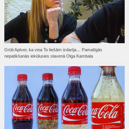
Grūti Aptver, ka viņa To tiešām izdarīja… Pamatīgās
nepatikšanās iekūlusies slavenā Olga Kambala