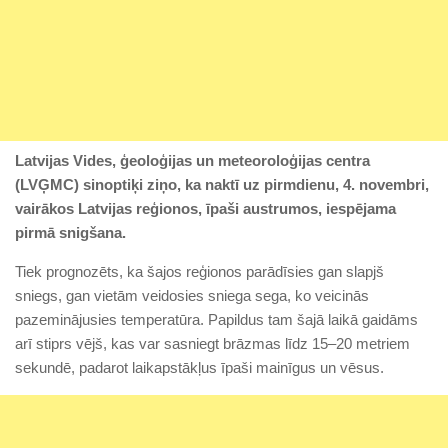
Latvijas Vides, ģeoloģijas un meteoroloģijas centra
(LVĢMC) sinoptiķi ziņo, ka naktī uz pirmdienu, 4. novembri,
vairākos Latvijas reģionos, īpaši austrumos, iespējama
pirmā snigšana.
Tiek prognozēts, ka šajos reģionos parādīsies gan slapjš
sniegs, gan vietām veidosies sniega sega, ko veicinās
pazeminājusies temperatūra. Papildus tam šajā laikā gaidāms
arī stiprs vējš, kas var sasniegt brāzmas līdz 15–20 metriem
sekundē, padarot laikapstākļus īpaši mainīgus un vēsus.