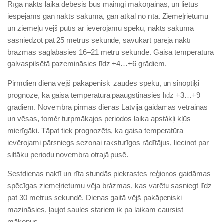
Rīgā nakts laikā debesis būs mainīgi mākoņainas, un lietus
iespējams gan nakts sākumā, gan atkal no rīta. Ziemeļrietumu
un ziemeļu vējš pūtīs ar ievērojamu spēku, nakts sākumā
sasniedzot pat 25 metrus sekundē, savukārt pārējā naktī
brāzmas saglabāsies 16–21 metru sekundē. Gaisa temperatūra
galvaspilsētā pazemināsies līdz +4…+6 grādiem.
Pirmdien dienā vējš pakāpeniski zaudēs spēku, un sinoptiķi
prognozē, ka gaisa temperatūra paaugstināsies līdz +3…+9
grādiem. Novembra pirmās dienas Latvijā gaidāmas vētrainas
un vēsas, tomēr turpmākajos periodos laika apstākļi kļūs
mierīgāki. Tāpat tiek prognozēts, ka gaisa temperatūra
ievērojami pārsniegs sezonai raksturīgos rādītājus, liecinot par
siltāku periodu novembra otrajā pusē.
Sestdienas naktī un rīta stundās piekrastes reģionos gaidāmas
spēcīgas ziemeļrietumu vēja brāzmas, kas varētu sasniegt līdz
pat 30 metrus sekundē. Dienas gaitā vējš pakāpeniski
mazināsies, ļaujot saules stariem ik pa laikam caursist
mākoņus.