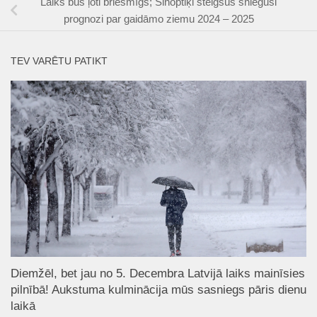
Laiks būs ļoti briesmīgs; Sinoptiķi steigšus snieguši
prognozi par gaidāmo ziemu 2024 – 2025
TEV VARĒTU PATIKT
Diemžēl, bet jau no 5. Decembra Latvijā laiks mainīsies
pilnībā! Aukstuma kulminācija mūs sasniegs pāris dienu
laikā