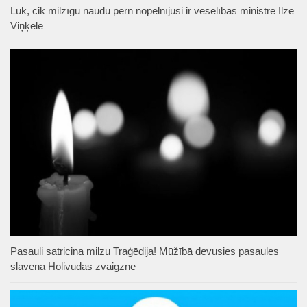
Lūk, cik milzīgu naudu pērn nopelnījusi ir veselības ministre Ilze
Viņķele
Pasauli satricina milzu Traģēdija! Mūžībā devusies pasaules
slavena Holivudas zvaigzne