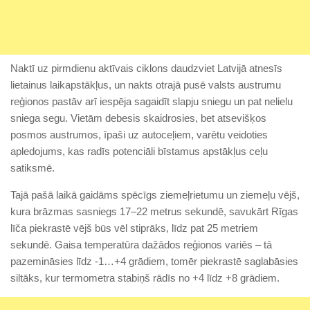
Naktī uz pirmdienu aktīvais ciklons daudzviet Latvijā atnesīs
lietainus laikapstākļus, un nakts otrajā pusē valsts austrumu
reģionos pastāv arī iespēja sagaidīt slapju sniegu un pat nelielu
sniega segu. Vietām debesis skaidrosies, bet atsevišķos
posmos austrumos, īpaši uz autoceļiem, varētu veidoties
apledojums, kas radīs potenciāli bīstamus apstākļus ceļu
satiksmē.
Tajā pašā laikā gaidāms spēcīgs ziemeļrietumu un ziemeļu vējš,
kura brāzmas sasniegs 17–22 metrus sekundē, savukārt Rīgas
līča piekrastē vējš būs vēl stiprāks, līdz pat 25 metriem
sekundē. Gaisa temperatūra dažādos reģionos variēs – tā
pazemināsies līdz -1…+4 grādiem, tomēr piekrastē saglabāsies
siltāks, kur termometra stabiņš rādīs no +4 līdz +8 grādiem.