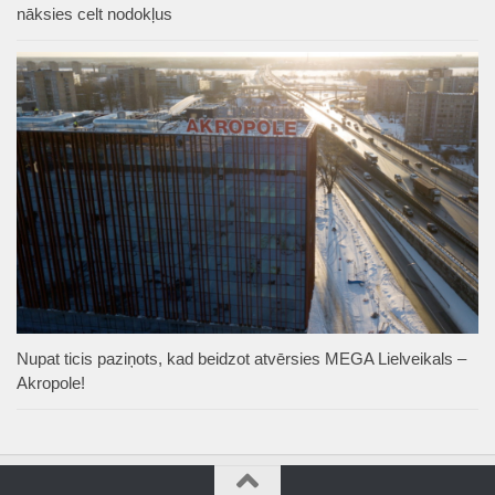
nāksies celt nodokļus
Nupat ticis paziņots, kad beidzot atvērsies MEGA Lielveikals –
Akropole!