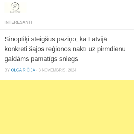
Skip to content
INTERESANTI
Sinoptiķi steigšus paziņo, ka Latvijā
konkrēti šajos reģionos naktī uz pirmdienu
gaidāms pamatīgs sniegs
BY
OLGA RIČIJA
·
3 NOVEMBRIS, 2024