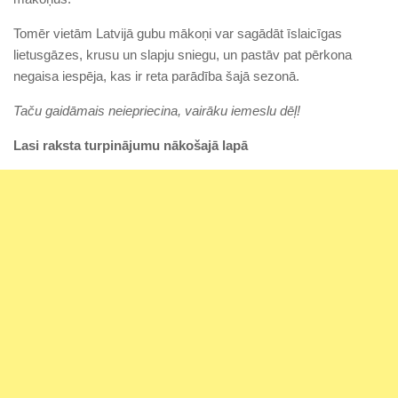
Tomēr vietām Latvijā gubu mākoņi var sagādāt īslaicīgas
lietusgāzes, krusu un slapju sniegu, un pastāv pat pērkona
negaisa iespēja, kas ir reta parādība šajā sezonā.
Taču gaidāmais neiepriecina, vairāku iemeslu dēļ!
Lasi raksta turpinājumu nākošajā lapā