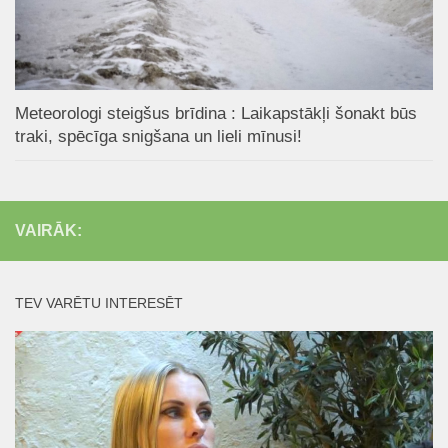
Meteorologi steigšus brīdina : Laikapstākļi šonakt būs
traki, spēcīga snigšana un lieli mīnusi!
VAIRĀK:
TEV VARĒTU INTERESĒT