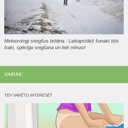
Meteorologi steigšus brīdina : Laikapstākļi šonakt būs
traki, spēcīga snigšana un lieli mīnusi!
VAIRĀK:
TEV VARĒTU INTERESĒT