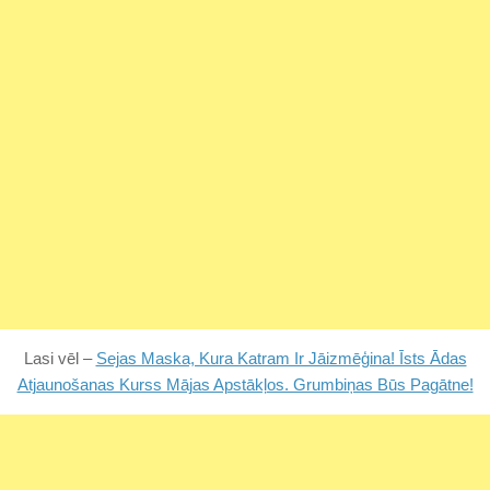
Lasi vēl –
Sejas Maska, Kura Katram Ir Jāizmēģina! Īsts Ādas
Atjaunošanas Kurss Mājas Apstākļos. Grumbiņas Būs Pagātne!