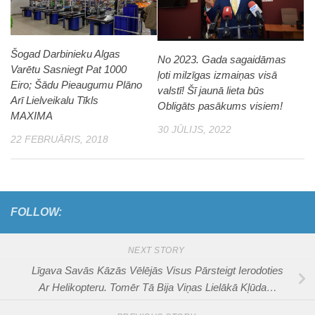
Šogad Darbinieku Algas
No 2023. Gada sagaidāmas
Varētu Sasniegt Pat 1000
ļoti milzīgas izmaiņas visā
Eiro; Šādu Pieaugumu Plāno
valstī! Šī jaunā lieta būs
Arī Lielveikalu Tīkls
Obligāts pasākums visiem!
MAXIMA
30 JŪLIJS, 2022
22 FEBRUĀRIS, 2018
FOLLOW:
NEXT STORY
Līgava Savās Kāzās Vēlējās Visus Pārsteigt Ierodoties
Ar Helikopteru. Tomēr Tā Bija Viņas Lielākā Kļūda…