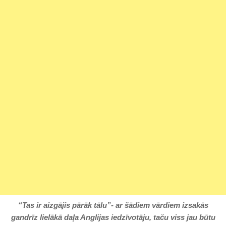
“Tas ir aizgājis pārāk tālu”- ar šādiem vārdiem izsakās
gandrīz lielākā daļa Anglijas iedzīvotāju, taču viss jau būtu