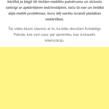
kārtībā ja bēgļi tik tiešām meklētu patvērumu un dzīvotu
saticīgi ar apkārtējiem iedzīvotājiem, taču tā nav un lielākā
daļa meklē problēmas, kuru dēļ varētu izraisīt plašākas
nekārtības.
Šis video kļuvis slavens ar to, ka ielās devušies Kristietīgo
Patruļa, kas sevi sauc par apvienību, kas izskaudīs
islamizāciju.