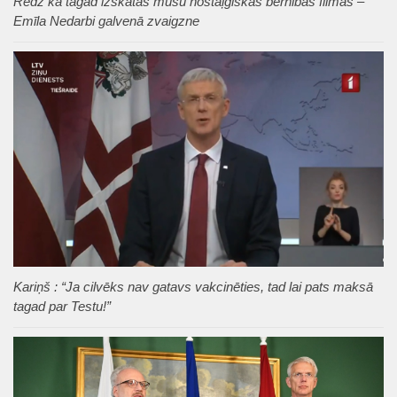
Redz kā tagad izskatās mūsu nostaļģiskās bērnības filmas –
Emīla Nedarbi galvenā zvaigzne
Kariņš : “Ja cilvēks nav gatavs vakcinēties, tad lai pats maksā
tagad par Testu!”