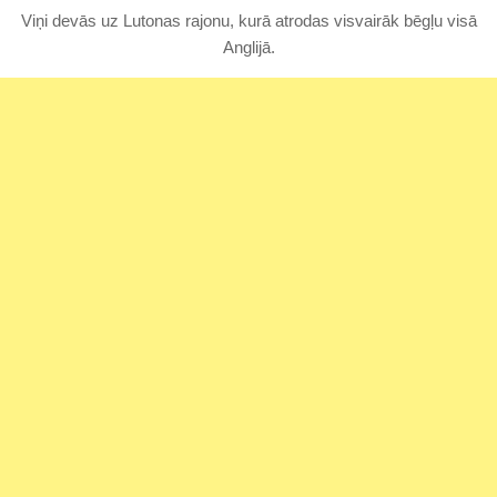
Viņi devās uz Lutonas rajonu, kurā atrodas visvairāk bēgļu visā
Anglijā.