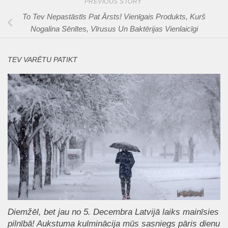
PREVIOUS STORY
To Tev Nepastāstīs Pat Ārsts! Vienīgais Produkts, Kurš
Nogalina Sēnītes, Vīrusus Un Baktērijas Vienlaicīgi
TEV VARĒTU PATIKT
Diemžēl, bet jau no 5. Decembra Latvijā laiks mainīsies
pilnībā! Aukstuma kulminācija mūs sasniegs pāris dienu