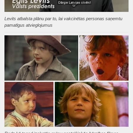
Levits atbalsta plānu par to, lai vakcinētas personas saņemtu
pamatīgus atvieglojumus