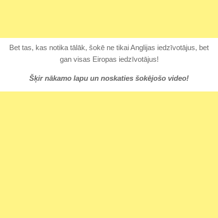
Bet tas, kas notika tālāk, šokē ne tikai Anglijas iedzīvotājus, bet
gan visas Eiropas iedzīvotājus!
Šķir nākamo lapu un noskaties šokējošo video!