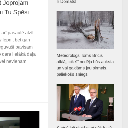
Ir Domāts!
t Joprojām
ai Tu Spēsi
 arī pasaulē atzīti
v lepni, bet gan
 ieguvuši pavisam
 dara lielākā daļa
Meteorologs Toms Bricis
a vēl nevienam
atklāj, cik šī nedēļa būs auksta
un vai gaidāms jau pirmais,
paliekošs sniegs
Kariņš ļoti steidzami nāk klajā