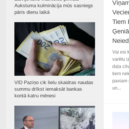
Viņam
Aukstuma kulminācija mūs sasniegs
Vecie
pāris dienu laikā
Tiem I
Ģeniā
Neied
Vai esi 
varētu i
daļa cil
tiem nek
paviam 
VID Paziņo cik lielu skaidras naudas
un...
summu drīkst iemaksāt bankas
kontā katru mēnesi