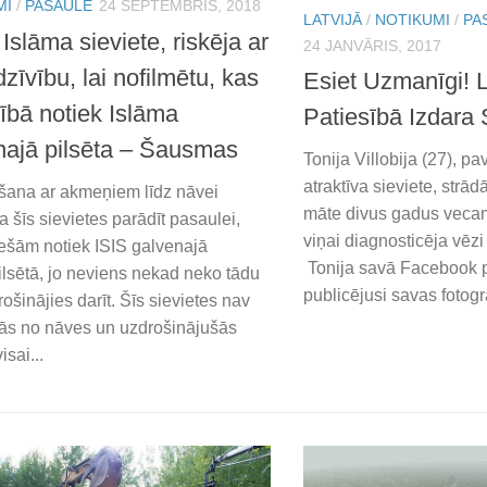
MI
/
PASAULĒ
24 SEPTEMBRIS, 2018
LATVIJĀ
/
NOTIKUMI
/
PA
Islāma sieviete, riskēja ar
24 JANVĀRIS, 2017
zīvību, lai nofilmētu, kas
Esiet Uzmanīgi! 
ībā notiek Islāma
Patiesībā Izdara S
najā pilsēta – Šausmas
Tonija Villobija (27), p
atraktīva sieviete, strā
ana ar akmeņiem līdz nāvei
māte divus gadus veca
a šīs sievietes parādīt pasaulei,
viņai diagnosticēja vēz
iešām notiek ISIS galvenajā
Tonija savā Facebook p
lsētā, jo neviens nekad neko tādu
publicējusi savas fotogrā
ošinājies darīt. Šīs sievietes nav
šās no nāves un uzdrošinājušās
isai...