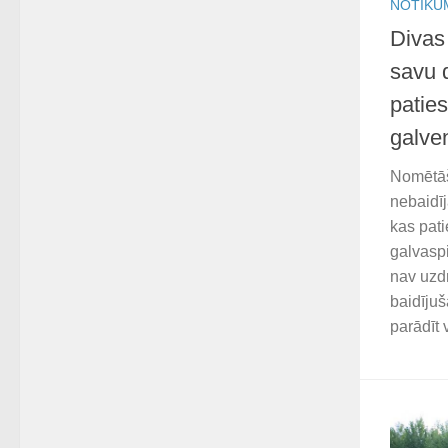
NOTIKU
Divas 
savu d
paties
galve
Nomētāš
nebaidīj
kas pat
galvaspi
nav uzdr
baidīju
parādīt v