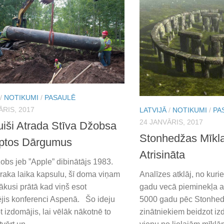
/
NOTIKUMI
/
PASAULĒ
ĀRIS, 2017
LATVIJĀ
/
NOTIKUMI
/
PA
24 JANVĀRIS, 2017
uiši Atrada Stīva Džobsa
Stonhedžas Mīkla
ptos Dārgumus
Atrisināta
obs jeb ”Apple” dibinātājs 1983.
raka laika kapsulu, šī doma viņam
Analīzes atklāj, no kur
ākusi prātā kad viņš esot
gadu vecā pieminekļa a
jis konferenci Aspenā. Šo ideju
5000 gadu pēc Stonhed
t izdomājis, lai vēlāk nākotnē to
zinātniekiem beidzot iz