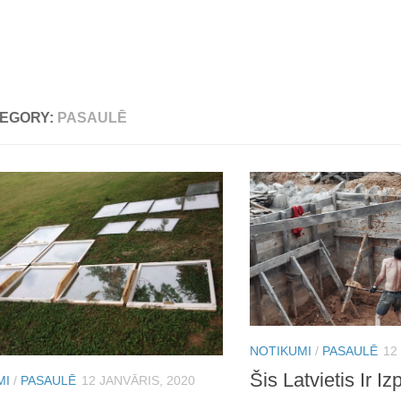
EGORY:
PASAULĒ
NOTIKUMI
/
PASAULĒ
12
Šis Latvietis Ir Iz
MI
/
PASAULĒ
12 JANVĀRIS, 2020