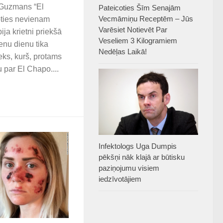
Guzmans “El
Pateicoties Šīm Senajām
Vecmāmiņu Receptēm – Jūs
oties nevienam
Varēsiet Notievēt Par
ja krietni priekšā
Veseliem 3 Kilogramiem
enu dienu tika
Nedēļas Laikā!
ieks, kurš, protams
 par El Chapo....
Infektologs Uga Dumpis
pēkšņi nāk klajā ar būtisku
paziņojumu visiem
iedzīvotājiem