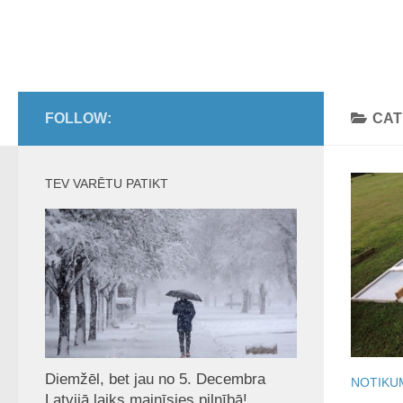
FOLLOW:
CAT
TEV VARĒTU PATIKT
Diemžēl, bet jau no 5. Decembra
NOTIKU
Latvijā laiks mainīsies pilnībā!