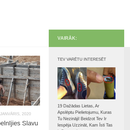
VAIRĀK:
TEV VARĒTU INTERESĒT
19 Dažādas Lietas, Ar
Apslēptu Pielietojumu, Kuras
 JANVĀRIS, 2020
Tu Nezināji! Beidzot Tev Ir
pelnījies Slavu
Iespēja Uzzināt, Kam Īsti Tas