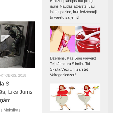
Beidzot plānojas būt pilnīgi
jauns Naudas atbalsts! Jau
laicīgi paziņo, kuri iedzīvotāji
to varētu saņemt!
Dzēriens, Kas Spēj Pieveikt
Teju Jebkuru Slimību Tai
Skaitā Vēzi Un Izārstēt
Vairogdziedzeri!
OKTOBRIS, 2018
da Šī
ās, Liks Jums
riņām
is Meksikas