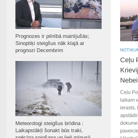
Prognozes ir pilnībā mainījušās;
Sinoptiķi steigšus nāk klajā ar
prognozi Decembrim
NOTIKU
Ceļu P
Kriev
Nebei
Ceļu Pol
laikam v
ierasts,
apstādin
Meteorologi steigšus brīdina :
dokumen
Laikapstākļi šonakt būs traki,
paveicie
spēcīga snigšana un lieli mīnusi!