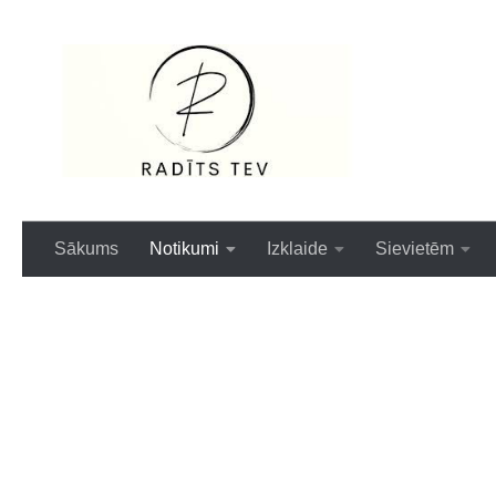
Skip to content
Interesanti,ai
Sākums
Notikumi
Izklaide
Sievietēm