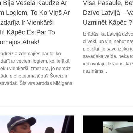
Visā Pasaulē, Be
 Bija Vesela Kaudze Ar
Dzīvo Latvijā – V
m Logiem, To Ko Viņš Ar
Uzminēt Kāpēc ?
zdarīja Ir Vienkārši
li! Kāpēc Es Par To
Izrādās, ka Latvijā dzīvo
omājos Ātrāk!
cilvēki, un viņi nebūt na
pieticīgi, jo savu iztiku
kādreiz aizdomājies par to, ko
savādākā veidā, nekā to
zdarīt ar veciem logiem, ko lielākā
iedzīvotāju. Izrādās, k
vēku vienkārši izmet ārā, jo neredz
nezināms...
ādu pielietojuma jēgu? Šoreiz ir
savādāk. Šis vīrs atrodas Mičiganā