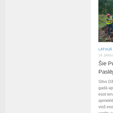
LATVIJĀ
24 JANV
Šie P
Paslē
Stīvs Dž
gadā ap
esot ien
apmeklē
viņš eso