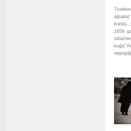
Tvaikoni
atpakaļ 
krastu…
1856. g
labumie
kuģa “A
nepagāja