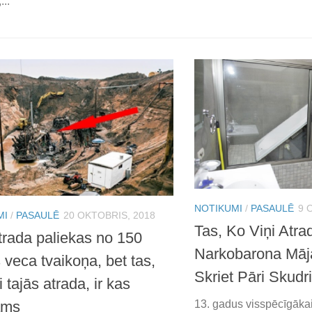
...
NOTIKUMI
/
PASAULĒ
9 
MI
/
PASAULĒ
20 OKTOBRIS, 2018
Tas, Ko Viņi Atra
atrada paliekas no 150
Narkobarona Māj
 veca tvaikoņa, bet tas,
Skriet Pāri Skud
i tajās atrada, ir kas
ams
13. gadus visspēcīgāka