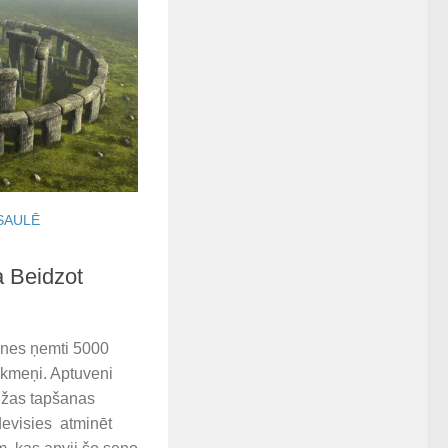
SAULĒ
 Beidzot
ienes ņemti 5000
kmeņi. Aptuveni
žas tapšanas
devisies atminēt