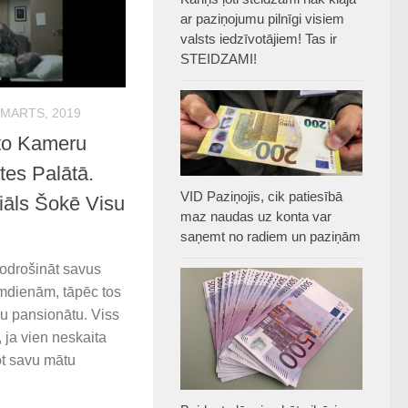
ar paziņojumu pilnīgi visiem
valsts iedzīvotājiem! Tas ir
STEIDZAMI!
 MARTS, 2019
pto Kameru
es Palātā.
VID Paziņojis, cik patiesībā
iāls Šokē Visu
maz naudas uz konta var
saņemt no radiem un paziņām
 nodrošināt savus
mdienām, tāpēc tos
žu pansionātu. Viss
, ja vien neskaita
ot savu mātu