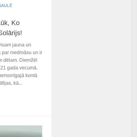
SAULĒ
Lūk, Ko
olārijs!
avisam jauna un
dā par medmāsu un ir
m dēlam. Diemžēl
i 21 gada vecumā.
ersonīgajā kontā
fijas, kā...