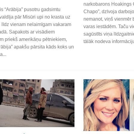
narkobarons Hoakings 
s “Arābija” pusotru gadsimtu
Chapo”, dzīvoja darboj
valdīja pār Misūri upi no krasta uz
nemanot, viņš vienmēr bi
 līdz vienam nelaimīgam vakaram
varas iestādēm. Taču vi
adā. Sapakots ar visādiem
sagūstīts viņa līdzgaitn
m priekš amerikāņu pētniekiem,
tālāk nodeva informāciju
rābija” apakšu pārsita kāds koks un
...