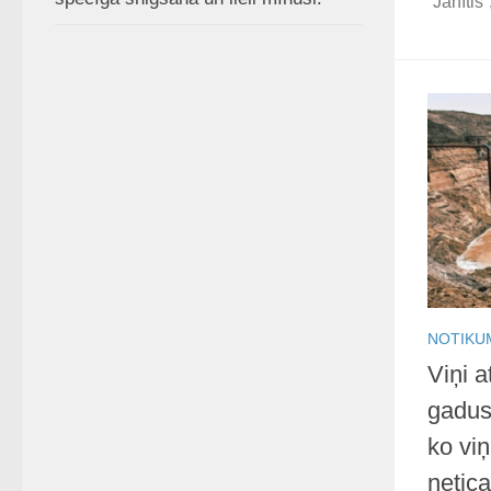
“Jānītis”,
NOTIKU
Viņi 
gadus
ko viņ
netic