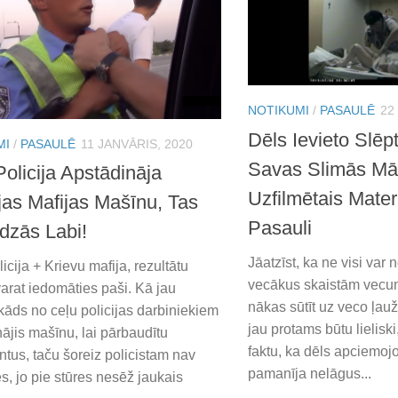
NOTIKUMI
/
PASAULĒ
22
Dēls Ievieto Slē
MI
/
PASAULĒ
11 JANVĀRIS, 2020
Savas Slimās Māt
olicija Apstādināja
Uzfilmētais Mater
ijas Mafijas Mašīnu, Tas
Pasauli
dzās Labi!
Jāatzīst, ka ne visi var
icija + Krievu mafija, rezultātu
vecākus skaistām vecu
arat iedomāties paši. Kā jau
nākas sūtīt uz veco ļau
 kāds no ceļu policijas darbiniekiem
jau protams būtu lieliski
ājis mašīnu, lai pārbaudītu
faktu, ka dēls apciemoj
tus, taču šoreiz policistam nav
pamanīja nelāgus...
s, jo pie stūres nesēž jaukais