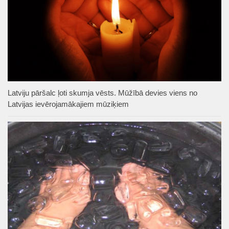
Latviju pāršalc ļoti skumja vēsts. Mūžībā devies viens no
Latvijas ievērojamākajiem mūziķiem