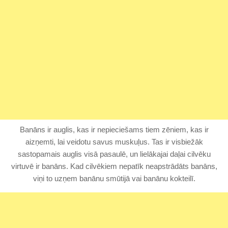
Banāns ir auglis, kas ir nepieciešams tiem zēniem, kas ir
aizņemti, lai veidotu savus muskuļus. Tas ir visbiežāk
sastopamais auglis visā pasaulē, un lielākajai daļai cilvēku
virtuvē ir banāns. Kad cilvēkiem nepatīk neapstrādāts banāns,
viņi to uzņem banānu smūtijā vai banānu kokteilī.