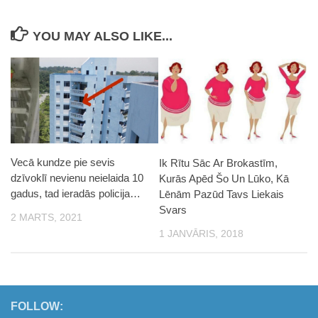
YOU MAY ALSO LIKE...
Vecā kundze pie sevis
Ik Rītu Sāc Ar Brokastīm,
dzīvoklī nevienu neielaida 10
Kurās Apēd Šo Un Lūko, Kā
gadus, tad ieradās policija…
Lēnām Pazūd Tavs Liekais
Svars
2 MARTS, 2021
1 JANVĀRIS, 2018
FOLLOW: