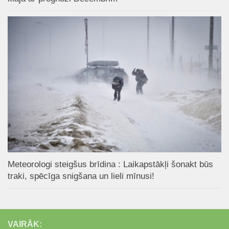
Meteorologi steigšus brīdina : Laikapstākļi šonakt būs
traki, spēcīga snigšana un lieli mīnusi!
VAIRĀK: