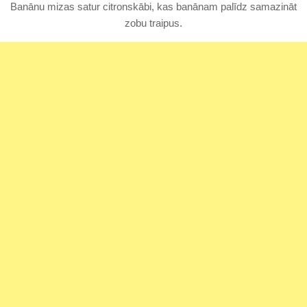
Banānu mizas satur citronskābi, kas banānam palīdz samazināt
zobu traipus.