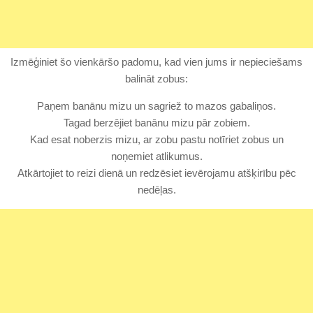
Izmēģiniet šo vienkāršo padomu, kad vien jums ir nepieciešams
balināt zobus:
Paņem banānu mizu un sagriež to mazos gabaliņos.
Tagad berzējiet banānu mizu pār zobiem.
Kad esat noberzis mizu, ar zobu pastu notīriet zobus un
noņemiet atlikumus.
Atkārtojiet to reizi dienā un redzēsiet ievērojamu atšķirību pēc
nedēļas.