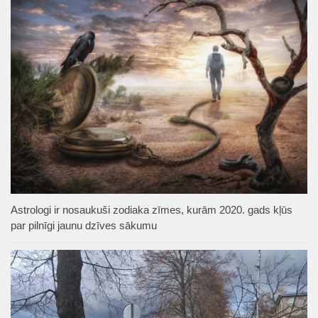
Astrologi ir nosaukuši zodiaka zīmes, kurām 2020. gads kļūs
par pilnīgi jaunu dzīves sākumu