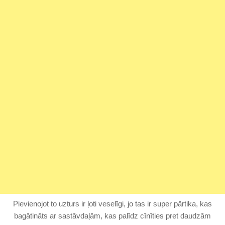
Pievienojot to uzturs ir ļoti veselīgi, jo tas ir super pārtika, kas
bagātināts ar sastāvdaļām, kas palīdz cīnīties pret daudzām