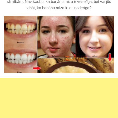
slimībām. Nav šaubu, ka banānu miza ir veselīga, bet vai jūs
zināt, ka banānu miza ir ļoti noderīga?