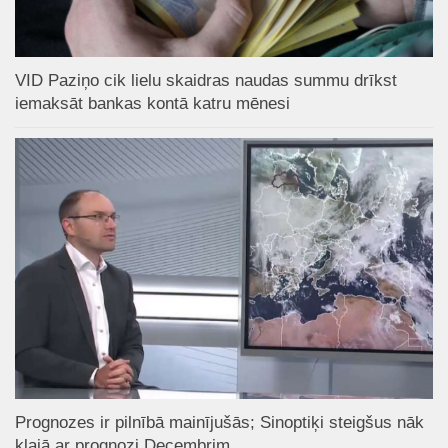
VID Paziņo cik lielu skaidras naudas summu drīkst
iemaksāt bankas kontā katru mēnesi
Prognozes ir pilnībā mainījušās; Sinoptiķi steigšus nāk
klajā ar prognozi Decembrim