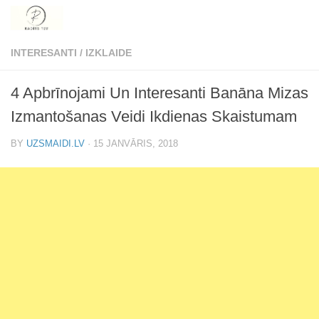
Skip to content
INTERESANTI
/
IZKLAIDE
4 Apbrīnojami Un Interesanti Banāna Mizas
Izmantošanas Veidi Ikdienas Skaistumam
BY
UZSMAIDI.LV
·
15 JANVĀRIS, 2018