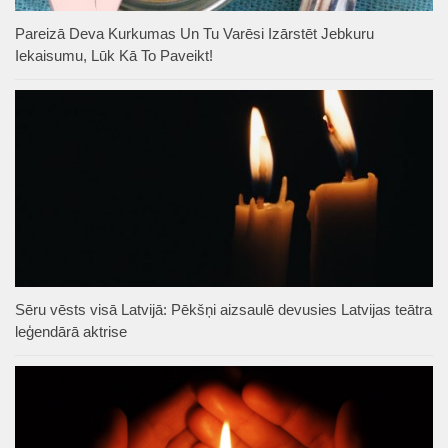
Pareizā Deva Kurkumas Un Tu Varēsi Izārstēt Jebkuru
Iekaisumu, Lūk Kā To Paveikt!
Sēru vēsts visā Latvijā: Pēkšņi aizsaulē devusies Latvijas teātra
leģendārā aktrise