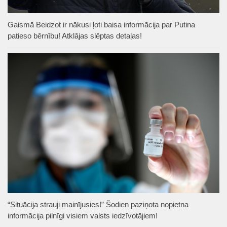
Gaismā Beidzot ir nākusi ļoti baisa informācija par Putina
patieso bērnību! Atklājas slēptas detaļas!
“Situācija strauji mainījusies!” Šodien paziņota nopietna
informācija pilnīgi visiem valsts iedzīvotājiem!