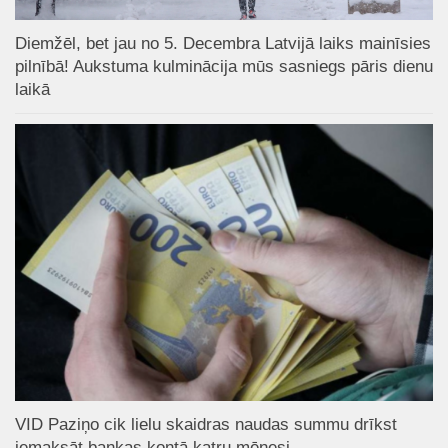
Diemžēl, bet jau no 5. Decembra Latvijā laiks mainīsies
pilnībā! Aukstuma kulminācija mūs sasniegs pāris dienu
laikā
VID Paziņo cik lielu skaidras naudas summu drīkst
iemaksāt bankas kontā katru mēnesi