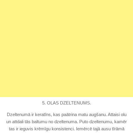
5. OLAS DZELTENUMS.
Dzeltenumā ir keratīns, kas paātrina matu augšanu. Attaisi olu
un attdali tās baltumu no dzeltenuma. Puto dzeltenumu, kamēr
tas ir ieguvis krēmīgu konsistenci. Iemērcē tajā ausu tīrāmā