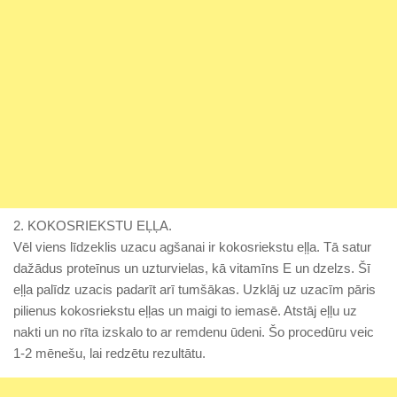
2. KOKOSRIEKSTU EĻĻA.
Vēl viens līdzeklis uzacu agšanai ir kokosriekstu eļļa. Tā satur
dažādus proteīnus un uzturvielas, kā vitamīns E un dzelzs. Šī
eļļa palīdz uzacis padarīt arī tumšākas. Uzklāj uz uzacīm pāris
pilienus kokosriekstu eļļas un maigi to iemasē. Atstāj eļļu uz
nakti un no rīta izskalo to ar remdenu ūdeni. Šo procedūru veic
1-2 mēnešu, lai redzētu rezultātu.