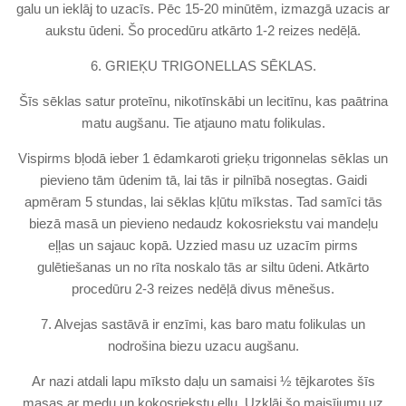
galu un ieklāj to uzacīs. Pēc 15-20 minūtēm, izmazgā uzacis ar
aukstu ūdeni. Šo procedūru atkārto 1-2 reizes nedēļā.
6. GRIEĶU TRIGONELLAS SĒKLAS.
Šīs sēklas satur proteīnu, nikotīnskābi un lecitīnu, kas paātrina
matu augšanu. Tie atjauno matu folikulas.
Vispirms bļodā ieber 1 ēdamkaroti grieķu trigonnelas sēklas un
pievieno tām ūdenim tā, lai tās ir pilnībā nosegtas. Gaidi
apmēram 5 stundas, lai sēklas kļūtu mīkstas. Tad samīci tās
biezā masā un pievieno nedaudz kokosriekstu vai mandeļu
eļļas un sajauc kopā. Uzzied masu uz uzacīm pirms
gulētiešanas un no rīta noskalo tās ar siltu ūdeni. Atkārto
procedūru 2-3 reizes nedēļā divus mēnešus.
7. Alvejas sastāvā ir enzīmi, kas baro matu folikulas un
nodrošina biezu uzacu augšanu.
Ar nazi atdali lapu mīksto daļu un samaisi ½ tējkarotes šīs
masas ar medu un kokosriekstu eļļu. Uzklāj šo maisījumu uz