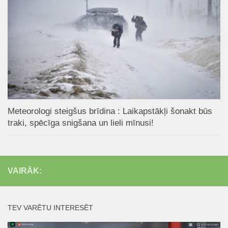
Meteorologi steigšus brīdina : Laikapstākļi šonakt būs
traki, spēcīga snigšana un lieli mīnusi!
VAIRĀK:
TEV VARĒTU INTERESĒT