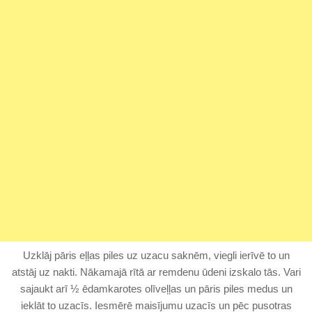
Uzklāj pāris eļļas piles uz uzacu saknēm, viegli ierīvē to un
atstāj uz nakti. Nākamajā rītā ar remdenu ūdeni izskalo tās. Vari
sajaukt arī ½ ēdamkarotes olīveļļas un pāris piles medus un
ieklāt to uzacīs. Iesmērē maisījumu uzacīs un pēc pusotras