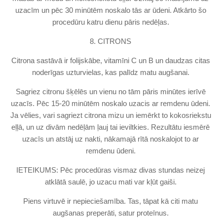
uzacīm un pēc 30 minūtēm noskalo tās ar ūdeni. Atkārto šo
procedūru katru dienu pāris nedēļas.
8. CITRONS
Citrona sastāvā ir folijskābe, vitamīni C un B un daudzas citas
noderīgas uzturvielas, kas palīdz matu augšanai.
Sagriez citronu šķēlēs un vienu no tām pāris minūtes ierīvē
uzacīs. Pēc 15-20 minūtēm noskalo uzacis ar remdenu ūdeni.
Ja vēlies, vari sagriezt citrona mizu un iemērkt to kokosriekstu
eļļā, un uz divām nedēļām ļauj tai ieviltkies. Rezultātu iesmērē
uzacīs un atstāj uz nakti, nākamajā rītā noskalojot to ar
remdenu ūdeni.
IETEIKUMS: Pēc procedūras vismaz divas stundas neizej
atklātā saulē, jo uzacu mati var kļūt gaiši.
Piens virtuvē ir nepieciešamība. Tas, tāpat kā citi matu
augšanas preperāti, satur proteīnus.