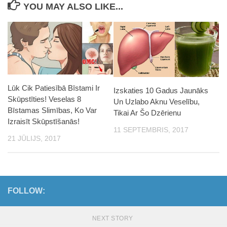
YOU MAY ALSO LIKE...
Lūk Cik Patiesībā Bīstami Ir
Izskaties 10 Gadus Jaunāks
Skūpstīties! Veselas 8
Un Uzlabo Aknu Veselību,
Bīstamas Slimības, Ko Var
Tikai Ar Šo Dzērienu
Izraisīt Skūpstīšanās!
11 SEPTEMBRIS, 2017
21 JŪLIJS, 2017
FOLLOW:
NEXT STORY