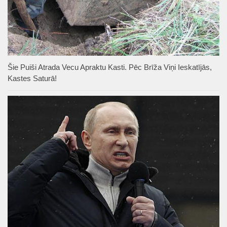
Šie Puiši Atrada Vecu Apraktu Kasti. Pēc Brīža Viņi Ieskatījās,
Kastes Saturā!