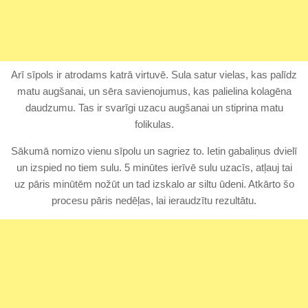
Arī sīpols ir atrodams katrā virtuvē. Sula satur vielas, kas palīdz
matu augšanai, un sēra savienojumus, kas palielina kolagēna
daudzumu. Tas ir svarīgi uzacu augšanai un stiprina matu
folikulas.
Sākumā nomizo vienu sīpolu un sagriez to. Ietin gabaliņus dvielī
un izspied no tiem sulu. 5 minūtes ierīvē sulu uzacīs, atļauj tai
uz pāris minūtēm nožūt un tad izskalo ar siltu ūdeni. Atkārto šo
procesu pāris nedēļas, lai ieraudzītu rezultātu.