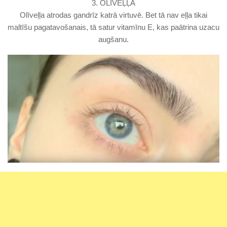
3. OLĪVEĻĻA
Olīveļļa atrodas gandrīz katrā virtuvē. Bet tā nav eļļa tikai
maltīšu pagatavošanais, tā satur vitamīnu E, kas paātrina uzacu
augšanu.