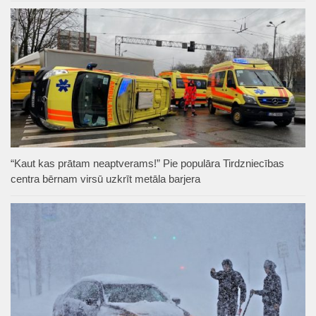
“Kaut kas prātam neaptverams!” Pie populāra Tirdzniecības
centra bērnam virsū uzkrīt metāla barjera