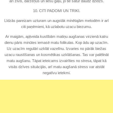
arī zivis, dārzeņus un liesu gaļu, jo tie satur daudz dzelzs.
10. CITI PADOMI UN TRIKI.
Līdzās pareizam uzturam un augstāk minētajām metodēm ir arī
citi paņēmieni, kā uzlabotu uzacu biezumu.
Ar maigām, apļveida kustībām matiņu augšanas virzienā katru
dienu pāris minūtes iemasē matu folikulas. Kop ādu ap uzacīm.
Uz uzacīm regulāri uzklāt vazelīnu. Izvaries no pārāk biežas
uzacu raustīšanas un kosmētikas uzklāšanas. Tas var palēlināt
matu augšanu. Tāpat ieteicams izvairīties no stresa, tāpat kā
visās dzīves situācijās, arī matu augšanā stress var atstāt
negatīvu ietekmi.