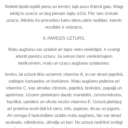
Nelielā bļodā iepildi pienu un iemērc tajā ausu tīrāmā galu. Maigi
ieklāj to uzacīs un ļauj pienam tajās izžūt. Pēc tam izskalo
uzacis. Atkārto šo procedūru katru dienu pāris nedēļas, kamēr
rezultāts ir redzams.
9. PAREIZS UZTURS.
Matu augšanu var uzlabot arī tajos neko neieklājot. Ir svarīgi
ieturēt pareizu uzturu. Ja sekosi šiem vienkāršajiem
ieteikumiem, matu un uzacu augšana uzlabosies.
Ievēro, lai uzturā tiktu uzņemts vitamīns A, to var atrast paprikā,
saldajos kartupeļos un burkānos. Matu augšanu paātrina arī
vitamīns C, kas atrodas citronos, paprikā, brokoļos, papaijā un
apelsīnos. Uzņem pietiekami daudz mandelēs, zemesriekstos,
bazilikā, spinātos un olīvās esošo vitamīnu E. Uzturā jāiekļauj
arī proteīna avoti tādi kā siers, tofu, pupiņas, lēcas un jogurts.
Arī omega-3 taukskābes uzlabo matu augšanu, tās var atrast
avokado, vālriekstos, olīveļļa un lasī. No uztura nedrīkst izslēgt