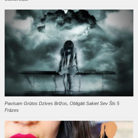
Pavisam Grūtos Dzīves Brīžos, Obligāti Sakiet Sev Šīs 5
Frāzes