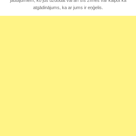
jautājumiem, ko jūs uzdodat vai arī šīs zīmes var kalpot kā
atgādinājums, ka ar jums ir eņģelis.