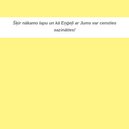
Šķir nākamo lapu un kā Eņģeļi ar Jums var censties
sazināties!