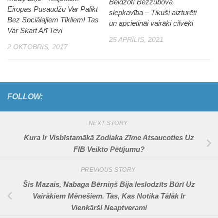
Beidzot! Bezzubova
Eiropas Pusaudžu Var Palikt
slepkavība – Tikuši aizturēti
Bez Sociālajiem Tīkliem! Tas
un apcietināi vairāki cilvēki
Var Skart Arī Tevi
25 APRĪLIS, 2021
2 OKTOBRIS, 2017
FOLLOW:
NEXT STORY
Kura Ir Visbīstamākā Zodiaka Zīme Atsaucoties Uz
FIB Veikto Pētījumu?
PREVIOUS STORY
Šis Mazais, Nabaga Bērniņš Bija Ieslodzīts Būrī Uz
Vairākiem Mēnešiem. Tas, Kas Notika Tālāk Ir
Vienkārši Neaptverami