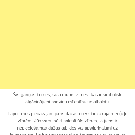
Šīs garīgās būtnes, sūta mums zīmes, kas ir simboliski
atgādinājumi par viņu mīlestību un atbalstu.
Tāpēc mēs piedāvājam jums dažas no visbiežākajām eņģeļu
zīmēm. Jūs varat sākt nolasīt šīs zīmes, ja jums ir
nepieciešamas dažas atbildes vai apstiprinājumi uz