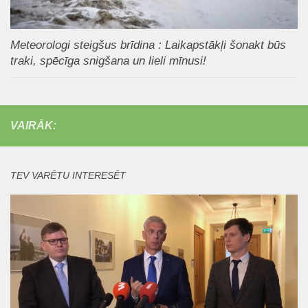
Meteorologi steigšus brīdina : Laikapstākļi šonakt būs
traki, spēcīga snigšana un lieli mīnusi!
VAIRĀK:
TEV VARĒTU INTERESĒT