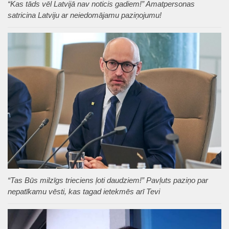
“Kas tāds vēl Latvijā nav noticis gadiem!” Amatpersonas
satricina Latviju ar neiedomājamu paziņojumu!
“Tas Būs milzīgs trieciens ļoti daudziem!” Pavļuts paziņo par
nepatīkamu vēsti, kas tagad ietekmēs arī Tevi