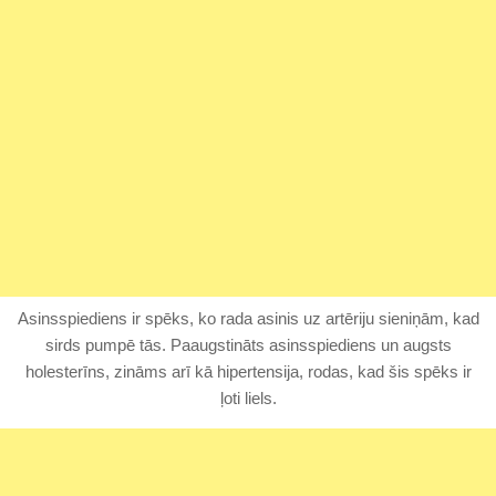
Asinsspiediens ir spēks, ko rada asinis uz artēriju sieniņām, kad
sirds pumpē tās. Paaugstināts asinsspiediens un augsts
holesterīns, zināms arī kā hipertensija, rodas, kad šis spēks ir
ļoti liels.