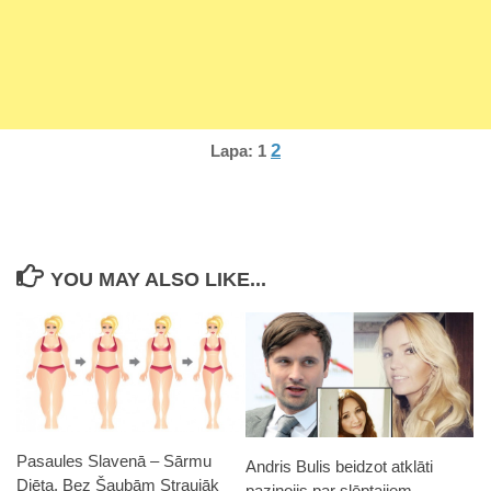
2
Lapa:
1
YOU MAY ALSO LIKE...
Pasaules Slavenā – Sārmu
Andris Bulis beidzot atklāti
Diēta. Bez Šaubām Straujāk
paziņojis par slēptajiem