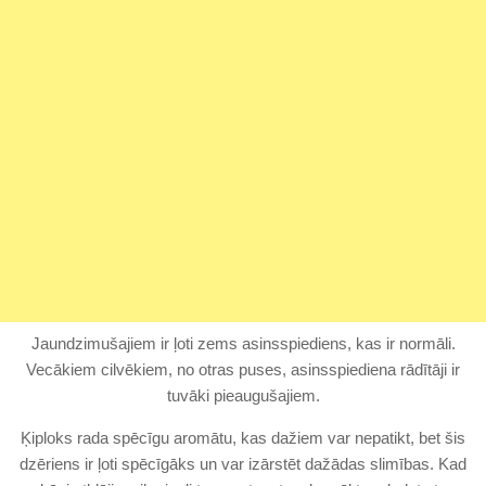
Jaundzimušajiem ir ļoti zems asinsspiediens, kas ir normāli.
Vecākiem cilvēkiem, no otras puses, asinsspiediena rādītāji ir
tuvāki pieaugušajiem.
Ķiploks rada spēcīgu aromātu, kas dažiem var nepatikt, bet šis
dzēriens ir ļoti spēcīgāks un var izārstēt dažādas slimības. Kad