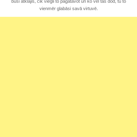
būsi atklājis, cik viegli to pagatavot un ko vēl tas dod, tu to
vienmēr glabāsi savā virtuvē.