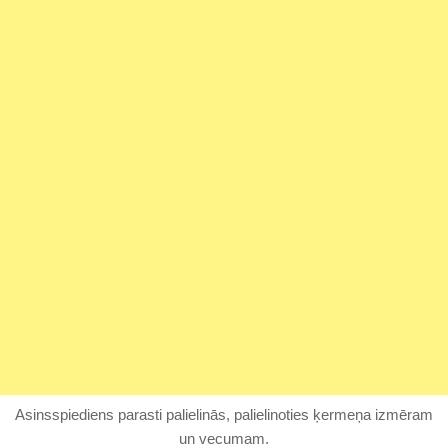
Asinsspiediens parasti palielinās, palielinoties ķermeņa izmēram
un vecumam.