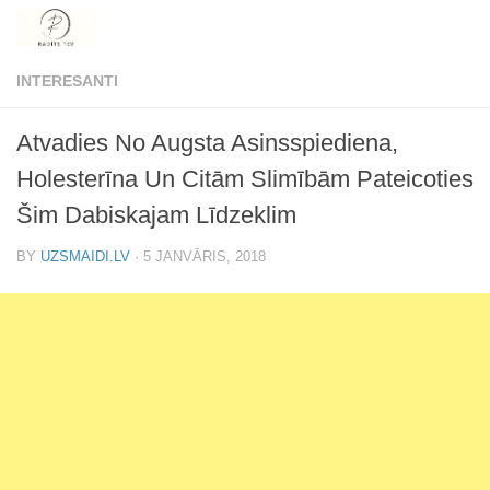
Skip to content
INTERESANTI
Atvadies No Augsta Asinsspiediena,
Holesterīna Un Citām Slimībām Pateicoties
Šim Dabiskajam Līdzeklim
BY
UZSMAIDI.LV
·
5 JANVĀRIS, 2018