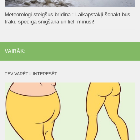
Meteorologi steigšus brīdina : Laikapstākļi šonakt būs
traki, spēcīga snigšana un lieli mīnusi!
VAIRĀK:
TEV VARĒTU INTERESĒT