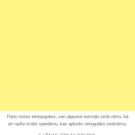
Pāris reizes ieklepojoties, vari atjaunot normālo sirds ritmu, kā
arī radīsi krūtīs spiedienu, kas apturēs neregulāro sirdsritmu.