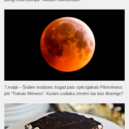
7.maijā – Šodien iestāsies šogad pats spēcīgākais Pilnmēness
jeb “Trakais Mēness”. Kurām zodiaka zīmēm tas būs liktenīgs?