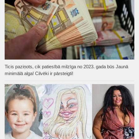
Ticis paziņots, cik patiesībā milzīga no 2023. gada būs Jaunā
minimālā alga! Cilvēki ir pārsteigti!