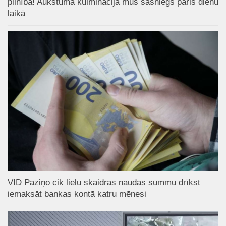
pilnībā! Aukstuma kulminācija mūs sasniegs pāris dienu
laikā
VID Paziņo cik lielu skaidras naudas summu drīkst
iemaksāt bankas kontā katru mēnesi