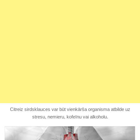
Citreiz sirdsklauces var būt vienkārša organisma atbilde uz
stresu, nemieru, kofeīnu vai alkoholu.