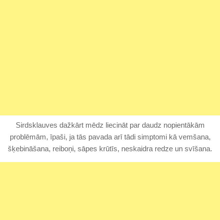
Sirdsklauves dažkārt mēdz liecināt par daudz nopientākām
problēmām, īpaši, ja tās pavada arī tādi simptomi kā vemšana,
šķebināšana, reiboņi, sāpes krūtīs, neskaidra redze un svīšana.