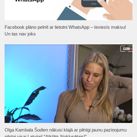
Facebook plāno pelnīt ar lietotni WhatsApp – Ieviesīs maksu!
Un tas nav joks
Olga Kambala Šodien nākusi klajā ar pilnīgi jaunu paziņojumu
pilnīgi visai Latvijai! “Atklāts Noklusētais!”