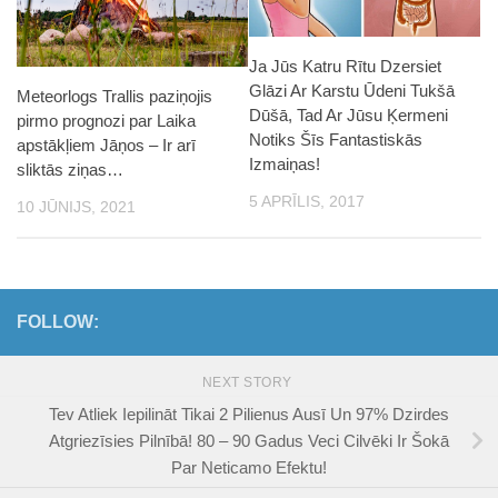
Ja Jūs Katru Rītu Dzersiet
Glāzi Ar Karstu Ūdeni Tukšā
Meteorlogs Trallis paziņojis
Dūšā, Tad Ar Jūsu Ķermeni
pirmo prognozi par Laika
Notiks Šīs Fantastiskās
apstākļiem Jāņos – Ir arī
Izmaiņas!
sliktās ziņas…
5 APRĪLIS, 2017
10 JŪNIJS, 2021
FOLLOW:
NEXT STORY
Tev Atliek Iepilināt Tikai 2 Pilienus Ausī Un 97% Dzirdes
Atgriezīsies Pilnībā! 80 – 90 Gadus Veci Cilvēki Ir Šokā
Par Neticamo Efektu!