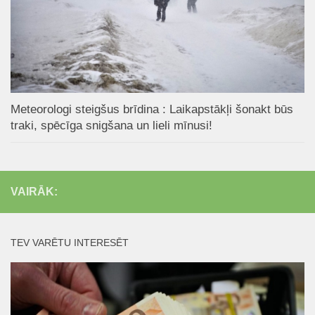
Meteorologi steigšus brīdina : Laikapstākļi šonakt būs
traki, spēcīga snigšana un lieli mīnusi!
VAIRĀK:
TEV VARĒTU INTERESĒT