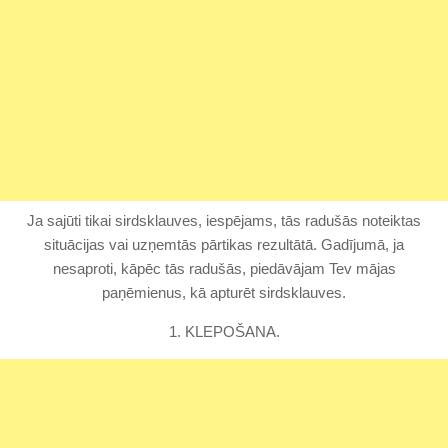
Ja sajūti tikai sirdsklauves, iespējams, tās radušās noteiktas
situācijas vai uzņemtās pārtikas rezultātā. Gadījumā, ja
nesaproti, kāpēc tās radušās, piedāvājam Tev mājas
paņēmienus, kā apturēt sirdsklauves.
1. KLEPOŠANA.