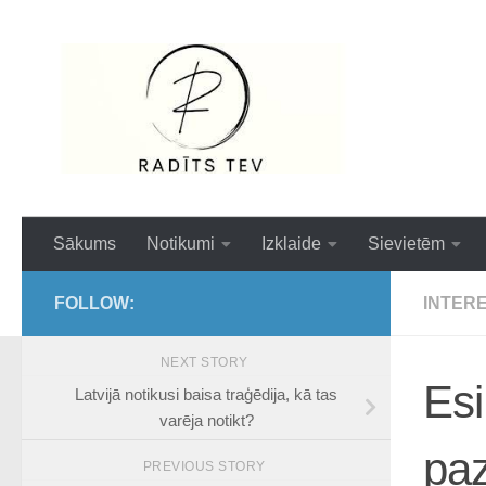
Skip to content
Interesanti,ai
Sākums
Notikumi
Izklaide
Sievietēm
FOLLOW:
INTER
NEXT STORY
Esi
Latvijā notikusi baisa traģēdija, kā tas
varēja notikt?
paz
PREVIOUS STORY