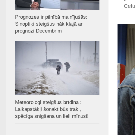
Cetu
Prognozes ir pilnībā mainījušās;
Sinoptiķi steigšus nāk klajā ar
prognozi Decembrim
Meteorologi steigšus brīdina :
Laikapstākļi šonakt būs traki,
spēcīga snigšana un lieli mīnusi!