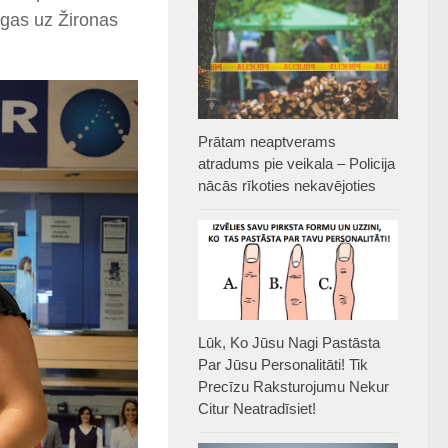
Rīgas uz Žironas
Prātam neaptverams
atradums pie veikala – Policija
nācās rīkoties nekavējoties
Lūk, Ko Jūsu Nagi Pastāsta
Par Jūsu Personalitāti! Tik
Precīzu Raksturojumu Nekur
Citur Neatradīsiet!