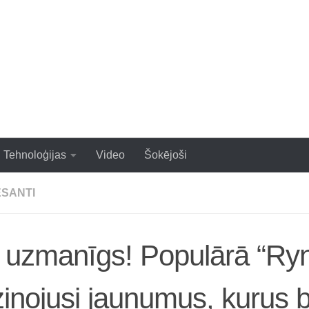
zraujoši un populāri raksti
Tehnoloģijas
Video
Šokējoši
ESANTI
 uzmanīgs! Populārā “Ryn
iņojusi jaunumus, kurus b