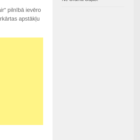
r” pilnībā ievēro
ārkārtas apstākļu