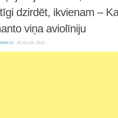
tīgi dzirdēt, ikvienam – K
anto viņa aviolīniju
AIDI.LV
·
28 JŪLIJS, 2018