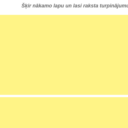
Šķir nākamo lapu un lasi raksta turpinājum