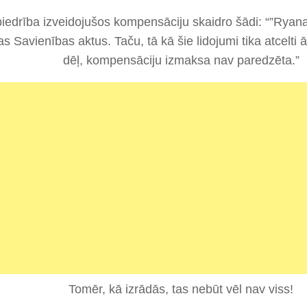
iedrība izveidojušos kompensāciju skaidro šādi: “”Ryanai
s Savienības aktus. Taču, tā kā šie lidojumi tika atcelti 
dēļ, kompensāciju izmaksa nav paredzēta.”
Tomēr, kā izrādās, tas nebūt vēl nav viss!