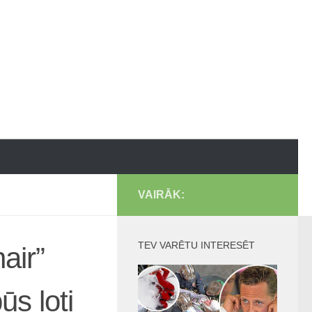
VAIRĀK:
TEV VARĒTU INTERESĒT
air”
ūs ļoti