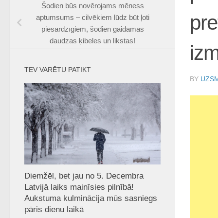
Šodien būs novērojams mēness
pre
aptumsums – cilvēkiem lūdz būt ļoti
piesardzīgiem, šodien gaidāmas
daudzas ķibeles un likstas!
izm
TEV VARĒTU PATIKT
BY
UZSM
Diemžēl, bet jau no 5. Decembra
Latvijā laiks mainīsies pilnībā!
Aukstuma kulminācija mūs sasniegs
pāris dienu laikā