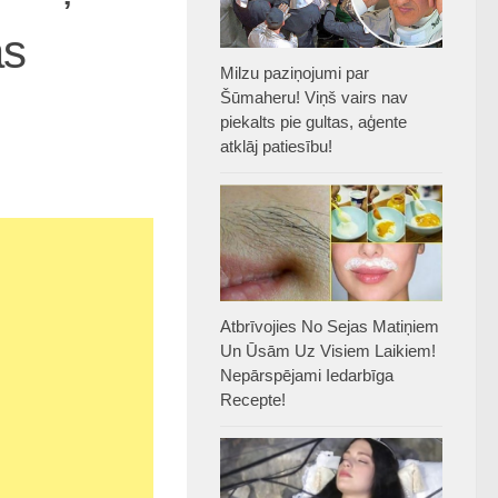
as
Milzu paziņojumi par
Šūmaheru! Viņš vairs nav
piekalts pie gultas, aģente
atklāj patiesību!
Atbrīvojies No Sejas Matiņiem
Un Ūsām Uz Visiem Laikiem!
Nepārspējami Iedarbīga
Recepte!