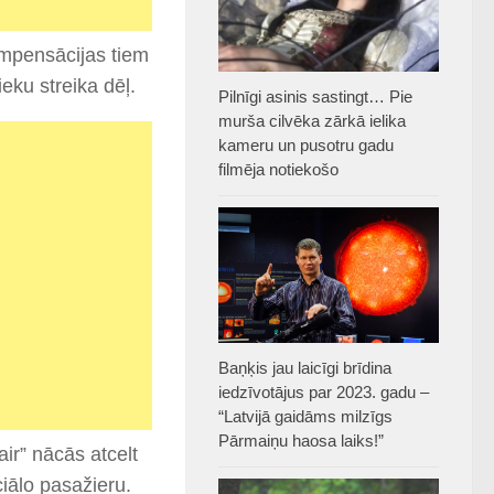
kompensācijas tiem
ieku streika dēļ.
Pilnīgi asinis sastingt… Pie
murša cilvēka zārkā ielika
kameru un pusotru gadu
filmēja notiekošo
Baņķis jau laicīgi brīdina
iedzīvotājus par 2023. gadu –
“Latvijā gaidāms milzīgs
Pārmaiņu haosa laiks!”
air” nācās atcelt
iālo pasažieru.