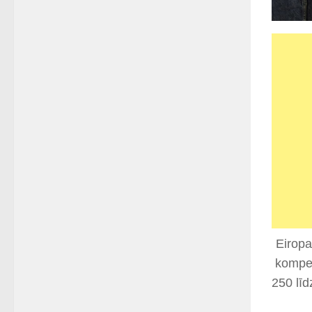
Eiropa
kompen
250 līd