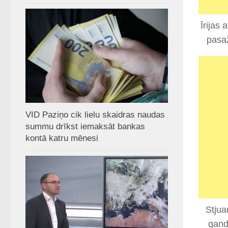
Īrijas
pasaž
VID Paziņo cik lielu skaidras naudas
summu drīkst iemaksāt bankas
kontā katru mēnesi
Stjua
gand