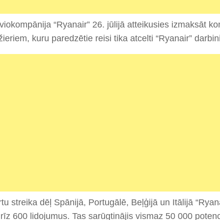
 aviokompānija “Ryanair” 26. jūlijā atteikusies izmaksāt 
ieriem, kuru paredzētie reisi tika atcelti “Ryanair” darbin
rtu streika dēļ Spānijā, Portugālē, Beļģijā un Itālijā “Ryan
rīz 600 lidojumus. Tas sarūgtinājis vismaz 50 000 potenc