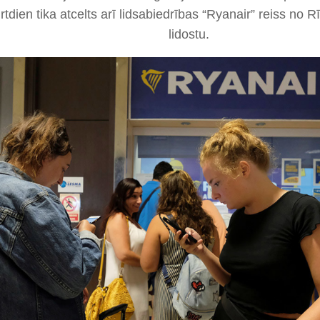
rtdien tika atcelts arī lidsabiedrības “Ryanair” reiss no 
lidostu.