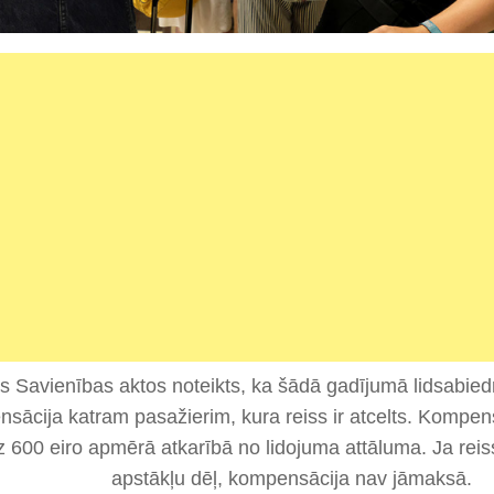
s Savienības aktos noteikts, ka šādā gadījumā lidsabiedr
sācija katram pasažierim, kura reiss ir atcelts. Kompe
z 600 eiro apmērā atkarībā no lidojuma attāluma. Ja reiss
apstākļu dēļ, kompensācija nav jāmaksā.