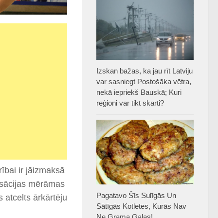
Izskan bažas, ka jau rīt Latviju
var sasniegt Postošāka vētra,
nekā iepriekš Bauskā; Kuri
reģioni var tikt skarti?
ībai ir jāizmaksā
nsācijas mērāmas
Pagatavo Šīs Sulīgās Un
 atcelts ārkārtēju
Sātīgās Kotletes, Kurās Nav
Ne Grama Gaļas!