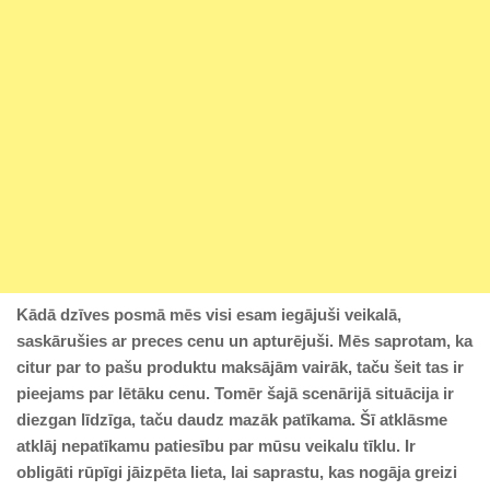
Kādā dzīves posmā mēs visi esam iegājuši veikalā,
saskārušies ar preces cenu un apturējuši. Mēs saprotam, ka
citur par to pašu produktu maksājām vairāk, taču šeit tas ir
pieejams par lētāku cenu. Tomēr šajā scenārijā situācija ir
diezgan līdzīga, taču daudz mazāk patīkama. Šī atklāsme
atklāj nepatīkamu patiesību par mūsu veikalu tīklu. Ir
obligāti rūpīgi jāizpēta lieta, lai saprastu, kas nogāja greizi