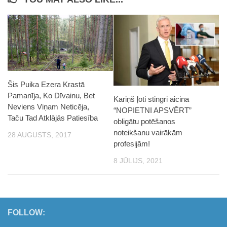
Šis Puika Ezera Krastā
Pamanīja, Ko Dīvainu, Bet
Kariņš ļoti stingri aicina
Neviens Viņam Neticēja,
“NOPIETNI APSVĒRT”
Taču Tad Atklājās Patiesība
obligātu potēšanos
noteikšanu vairākām
28 AUGUSTS, 2017
profesijām!
8 JŪLIJS, 2021
FOLLOW: