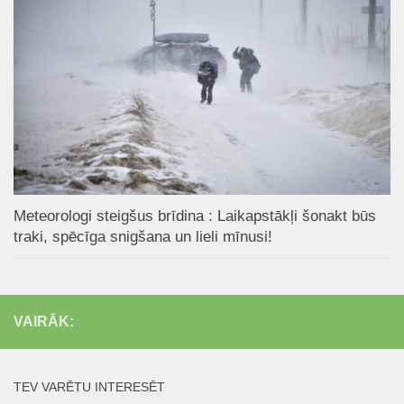
Meteorologi steigšus brīdina : Laikapstākļi šonakt būs
traki, spēcīga snigšana un lieli mīnusi!
VAIRĀK:
TEV VARĒTU INTERESĒT