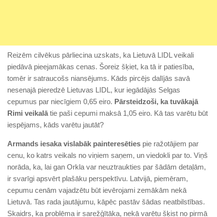
Reizēm cilvēkus pārliecina uzskats, ka Lietuvā LIDL veikali
piedāvā pieejamākas cenas. Šoreiz šķiet, ka tā ir patiesība,
tomēr ir satraucošs niansējums. Kāds pircējs dalījās savā
nesenajā pieredzē Lietuvas LIDL, kur iegādājās Selgas
cepumus par niecīgiem 0,65 eiro.
Pārsteidzoši, ka tuvākajā
Rimi veikalā
tie paši cepumi maksā 1,05 eiro. Kā tas varētu būt
iespējams, kāds varētu jautāt?
Armands iesaka vislabāk painteresēties
pie ražotājiem par
cenu, ko katrs veikals no viņiem saņem, un viedokli par to. Viņš
norāda, ka, lai gan Orkla var neuztraukties par šādām detaļām,
ir svarīgi apsvērt plašāku perspektīvu. Latvijā, piemēram,
cepumu cenām vajadzētu būt ievērojami zemākām nekā
Lietuvā. Tas rada jautājumu, kāpēc pastāv šādas neatbilstības.
Skaidrs, ka problēma ir sarežģītāka, nekā varētu šķist no pirmā