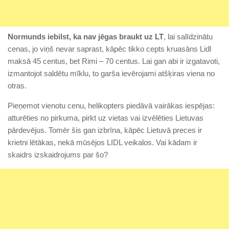
Normunds iebilst, ka nav jēgas braukt uz LT
, lai salīdzinātu
cenas, jo viņš nevar saprast, kāpēc tikko cepts kruasāns Lidl
maksā 45 centus, bet Rimi – 70 centus. Lai gan abi ir izgatavoti,
izmantojot saldētu mīklu, to garša ievērojami atšķiras viena no
otras.
Pieņemot vienotu cenu, helikopters piedāvā vairākas iespējas:
atturēties no pirkuma, pirkt uz vietas vai izvēlēties Lietuvas
pārdevējus. Tomēr šis gan izbrīna, kāpēc Lietuvā preces ir
krietni lētākas, nekā mūsējos LIDL veikalos. Vai kādam ir
skaidrs izskaidrojums par šo?