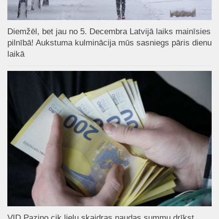
Diemžēl, bet jau no 5. Decembra Latvijā laiks mainīsies
pilnībā! Aukstuma kulminācija mūs sasniegs pāris dienu
laikā
VID Paziņo cik lielu skaidras naudas summu drīkst