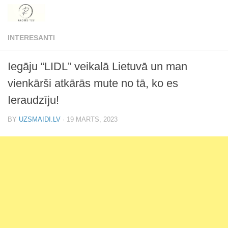
Skip to content
INTERESANTI
Iegāju “LIDL” veikalā Lietuvā un man
vienkārši atkārās mute no tā, ko es
Ieraudzīju!
BY
UZSMAIDI.LV
·
19 MARTS, 2023