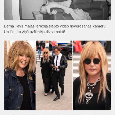
Bērna Tēvs mājās ierīkoja slēpto video novērošanas kameru!
Un lūk, ko viņš uzfilmēja divos naktī!