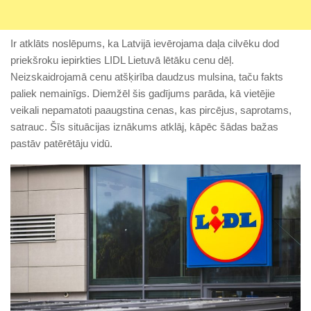
Ir atklāts noslēpums, ka Latvijā ievērojama daļa cilvēku dod
priekšroku iepirkties LIDL Lietuvā lētāku cenu dēļ.
Neizskaidrojamā cenu atšķirība daudzus mulsina, taču fakts
paliek nemainīgs. Diemžēl šis gadījums parāda, kā vietējie
veikali nepamatoti paaugstina cenas, kas pircējus, saprotams,
satrauc. Šīs situācijas iznākums atklāj, kāpēc šādas bažas
pastāv patērētāju vidū.