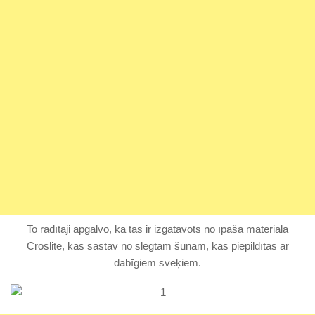
To radītāji apgalvo, ka tas ir izgatavots no īpaša materiāla
Croslite, kas sastāv no slēgtām šūnām, kas piepildītas ar
dabīgiem sveķiem.