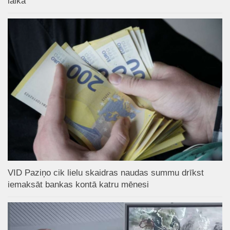
laikā
VID Paziņo cik lielu skaidras naudas summu drīkst
iemaksāt bankas kontā katru mēnesi