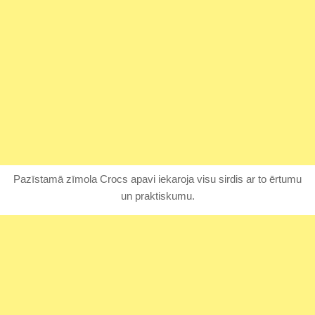
Pazīstamā zīmola Crocs apavi iekaroja visu sirdis ar to ērtumu
un praktiskumu.