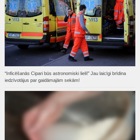
“Inficēšanās Cipari būs astronomiski lieli!” Jau laicīgi brīdina
iedzīvotājus par gaidāmajām sekām!