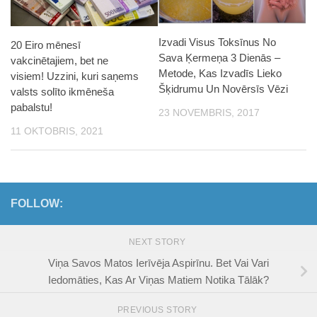
Izvadi Visus Toksīnus No
20 Eiro mēnesī
Sava Ķermeņa 3 Dienās –
vakcinētajiem, bet ne
Metode, Kas Izvadīs Lieko
visiem! Uzzini, kuri saņems
Šķidrumu Un Novērsīs Vēzi
valsts solīto ikmēneša
pabalstu!
23 NOVEMBRIS, 2017
11 OKTOBRIS, 2021
FOLLOW:
NEXT STORY
Viņa Savos Matos Ierīvēja Aspirīnu. Bet Vai Vari
Iedomāties, Kas Ar Viņas Matiem Notika Tālāk?
PREVIOUS STORY