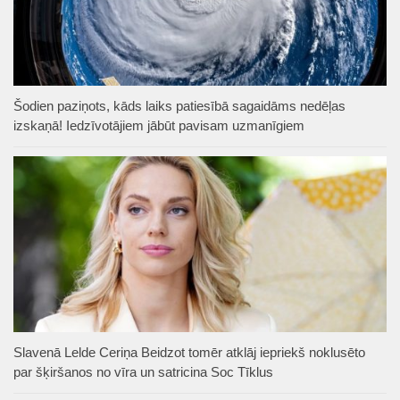
Šodien paziņots, kāds laiks patiesībā sagaidāms nedēļas
izskaņā! Iedzīvotājiem jābūt pavisam uzmanīgiem
Slavenā Lelde Ceriņa Beidzot tomēr atklāj iepriekš noklusēto
par šķiršanos no vīra un satricina Soc Tīklus