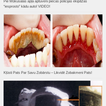
Pie Mūkusalas apļa aptuveni piecas policijas ekipāžas
“iesprosto” kādu auto! VIDEO!
Kļūsti Pats Par Savu Zobārstu – Likvidē Zobakmeni Pats!