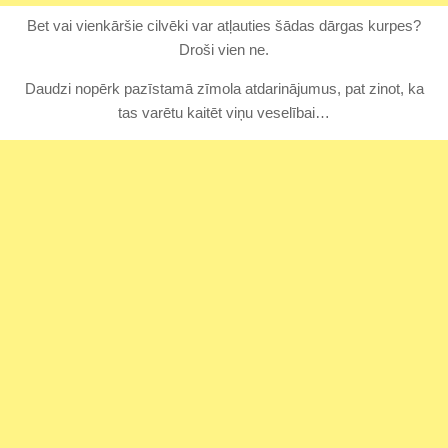
Bet vai vienkāršie cilvēki var atļauties šādas dārgas kurpes?
Droši vien ne.
Daudzi nopērk pazīstamā zīmola atdarinājumus, pat zinot, ka
tas varētu kaitēt viņu veselībai…