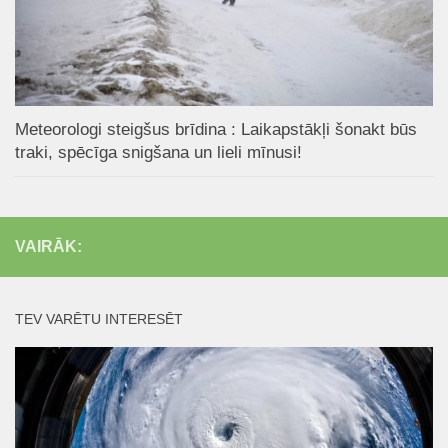
Meteorologi steigšus brīdina : Laikapstākļi šonakt būs
traki, spēcīga snigšana un lieli mīnusi!
VAIRĀK:
TEV VARĒTU INTERESĒT