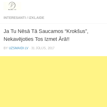
Skip to content
INTERESANTI
/
IZKLAIDE
Ja Tu Nēsā Tā Saucamos “Krokšus”,
Nekavējoties Tos Izmet Ārā!!
BY
UZSMAIDI.LV
·
31 JŪLIJS, 2017