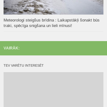
Meteorologi steigšus brīdina : Laikapstākļi šonakt būs
traki, spēcīga snigšana un lieli mīnusi!
VAIRĀK:
TEV VARĒTU INTERESĒT