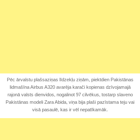
Pēc ārvalstu plašsaziņas līdzekļu ziņām, piektdien Pakistānas
lidmašīna Airbus A320 avarēja karači kopienas dzīvojamajā
rajonā valsts dienvidos, nogalinot 97 cilvēkus, tostarp slaveno
Pakistānas modeli Zara Abida, viņa bija plaši pazīstama teju vai
visā pasaulē, kas ir vēl nepatīkamāk.