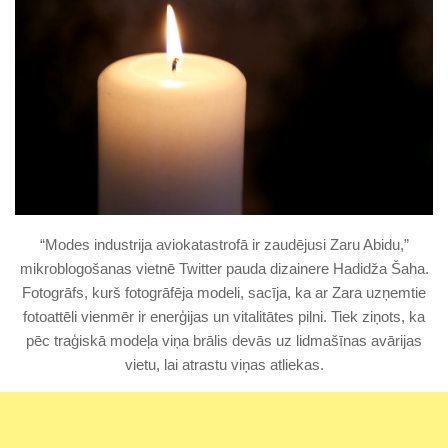
“Modes industrija aviokatastrofā ir zaudējusi Zaru Abidu,”
mikroblogošanas vietnē Twitter pauda dizainere Hadidža Šaha.
Fotogrāfs, kurš fotogrāfēja modeli, sacīja, ka ar Zara uzņemtie
fotoattēli vienmēr ir enerģijas un vitalitātes pilni. Tiek ziņots, ka
pēc traģiskā modeļa viņa brālis devās uz lidmašīnas avārijas
vietu, lai atrastu viņas atliekas.