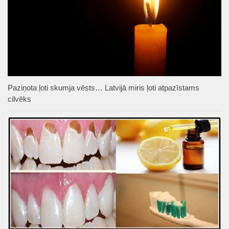
Paziņota ļoti skumja vēsts… Latvijā miris ļoti atpazīstams
cilvēks