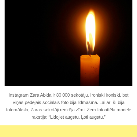
Instagram Zara Abida ir 80 000 sekotāju. Ironiski ironiski, bet
viņas pēdējais sociālais foto bija lidmašīnā. Lai arī šī bija
fotomāksla, Zaras sekotāji redzēja zīmi. Zem fotoattēla modele
rakstīja: “Lidojiet augstu. Ļoti augstu.”