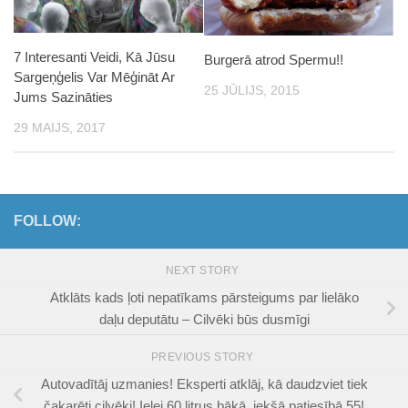
7 Interesanti Veidi, Kā Jūsu
Burgerā atrod Spermu!!
Sargeņģelis Var Mēģināt Ar
25 JŪLIJS, 2015
Jums Sazināties
29 MAIJS, 2017
FOLLOW:
NEXT STORY
Atklāts kads ļoti nepatīkams pārsteigums par lielāko
daļu deputātu – Cilvēki būs dusmīgi
PREVIOUS STORY
Autovadītāj uzmanies! Eksperti atklāj, kā daudzviet tiek
čakarēti cilvēki! Ielej 60 litrus bākā, iekšā patiesībā 55!