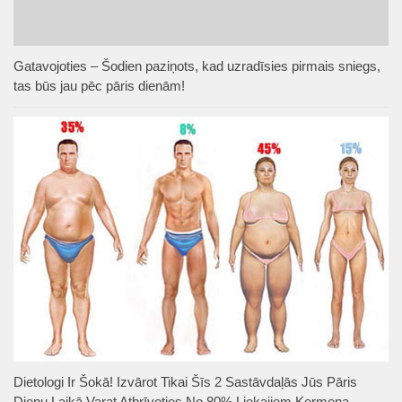
Gatavojoties – Šodien paziņots, kad uzradīsies pirmais sniegs,
tas būs jau pēc pāris dienām!
Dietologi Ir Šokā! Izvārot Tikai Šīs 2 Sastāvdaļās Jūs Pāris
Dienu Laikā Varat Atbrīvoties No 80% Liekajiem Ķermeņa