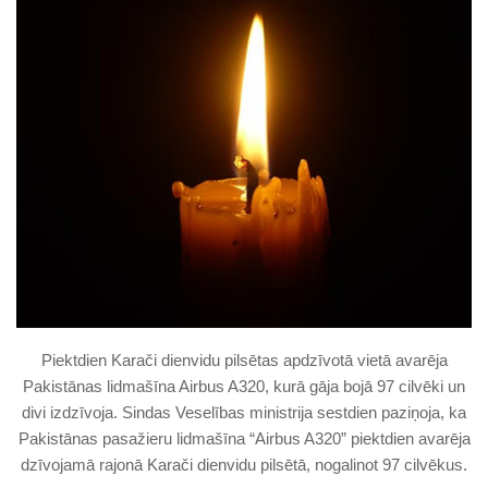
Piektdien Karači dienvidu pilsētas apdzīvotā vietā avarēja
Pakistānas lidmašīna Airbus A320, kurā gāja bojā 97 cilvēki un
divi izdzīvoja. Sindas Veselības ministrija sestdien paziņoja, ka
Pakistānas pasažieru lidmašīna “Airbus A320” piektdien avarēja
dzīvojamā rajonā Karači dienvidu pilsētā, nogalinot 97 cilvēkus.