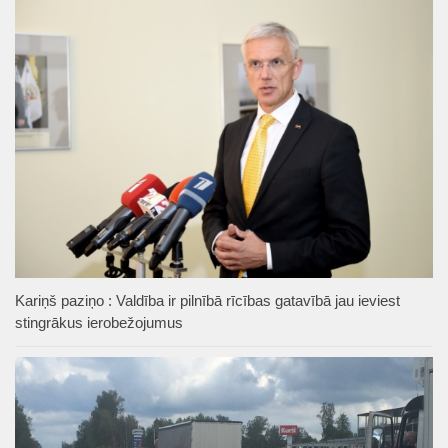
Kariņš paziņo : Valdība ir pilnībā rīcības gatavībā jau ieviest
stingrākus ierobežojumus