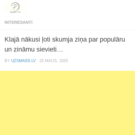
Skip to content
INTERESANTI
Klajā nākusi ļoti skumja ziņa par populāru
un zināmu sievieti…
BY
UZSMAIDI.LV
·
25 MAIJS, 2020