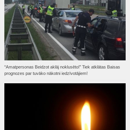
“Amatpersonas Beidzot aklāj noklusēto!” Tiek atklātas Baisas
prognozes par tuvāko nākotni iedzīvotājiem!