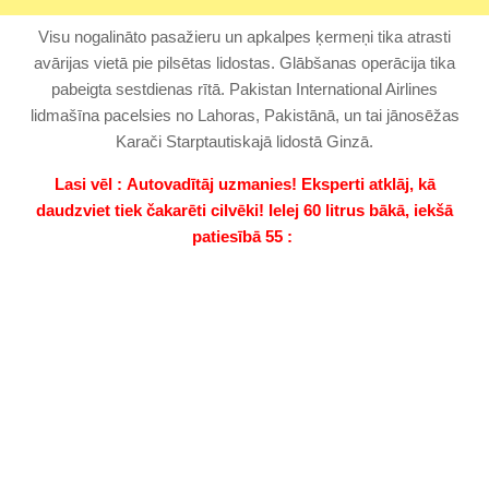
Visu nogalināto pasažieru un apkalpes ķermeņi tika atrasti
avārijas vietā pie pilsētas lidostas. Glābšanas operācija tika
pabeigta sestdienas rītā. Pakistan International Airlines
lidmašīna pacelsies no Lahoras, Pakistānā, un tai jānosēžas
Karači Starptautiskajā lidostā Ginzā.
Lasi vēl : Autovadītāj uzmanies! Eksperti atklāj, kā
daudzviet tiek čakarēti cilvēki! Ielej 60 litrus bākā, iekšā
patiesībā 55 :