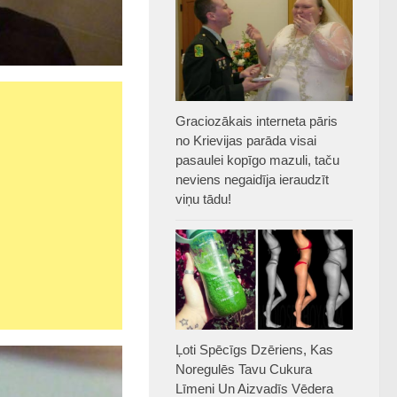
Graciozākais interneta pāris
no Krievijas parāda visai
pasaulei kopīgo mazuli, taču
neviens negaidīja ieraudzīt
viņu tādu!
Ļoti Spēcīgs Dzēriens, Kas
Noregulēs Tavu Cukura
Līmeni Un Aizvadīs Vēdera