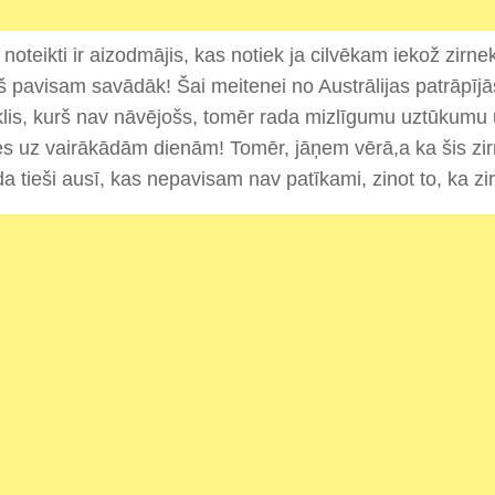
 noteikti ir aizodmājis, kas notiek ja cilvēkam iekož zirne
š pavisam savādāk! Šai meitenei no Austrālijas patrāpījā
klis, kurš nav nāvējošs, tomēr rada mizlīgumu uztūkum
s uz vairākādām dienām! Tomēr, jāņem vērā,a ka šis zir
a tieši ausī, kas nepavisam nav patīkami, zinot to, ka zirn