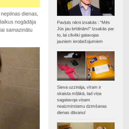
 nepilnas dienas,
i laikus nogādāja
Pavļuts nikni izsakās : “Mēs
Jūs jau brīdinām!” Izsakās par
lai samazinātu
to, lai cilvēki gatavojas
jauniem ierobežojumiem
Sieva uzzināja, vīram ir
skaista mīļākā, tad viņa
sagatavoja viņam
neaizmirstamu dzimšanas
dienas dāvanu!