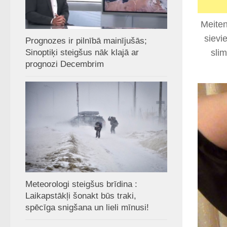
Meiten
sievi
Prognozes ir pilnībā mainījušās;
sli
Sinoptiķi steigšus nāk klajā ar
prognozi Decembrim
Meteorologi steigšus brīdina :
Laikapstākļi šonakt būs traki,
spēcīga snigšana un lieli mīnusi!