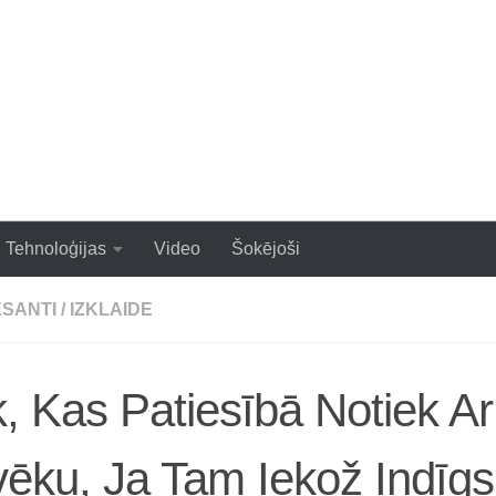
zraujoši un populāri raksti
Tehnoloģijas
Video
Šokējoši
ESANTI
/
IZKLAIDE
, Kas Patiesībā Notiek Ar
vēku, Ja Tam Iekož Indīgs