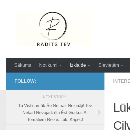
Skip to content
Interesanti,ai
Sākums
Notikumi
Izklaide
Sievietēm
FOLLOW:
INTER
NEXT STORY
Lūk
Tu Visticamāk Šo Nemaz Nezināji! Tev
Nekad Nevajadzētu Ēst Gurķus Ar
Tomātiem Reizē. Lūk, Kāpēc!
Cil