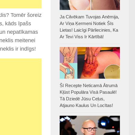
klis? Tomēr šoreiz
Ja Cilvēkam Tuvojas Anēmija,
s, kāds īpašs
Ar Viņa Ķermeni Notiek Šīs
Lietas! Laicīgi Pārliecinies, Ka
u un nepatīkamas
Ar Tevi Viss Ir Kārtībā!
neklis meitenei
eklis ir indīgs!
Šī Recepte Neticamā Ātrumā
Kļūst Populāra Visā Pasaulē!
Tā Dziedē Jūsu Ceļus,
Atjauno Kaulus Un Locītas!