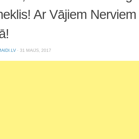
neklis! Ar Vājiem Nerviem
ā!
AIDI.LV
·
31 MAIJS, 2017