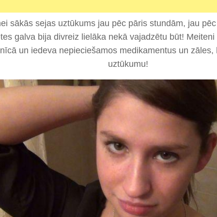
ei sākās sejas uztūkums jau pēc pāris stundām, jau pēc
etes galva bija divreiz lielāka nekā vajadzētu būt! Meiten
mnīcā un iedeva nepieciešamos medikamentus un zāles, 
uztūkumu!