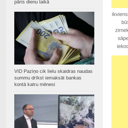
pāris dienu laikā
Ikviens
bū
zirne
sāpe
iekod
VID Paziņo cik lielu skaidras naudas
summu drīkst iemaksāt bankas
kontā katru mēnesi