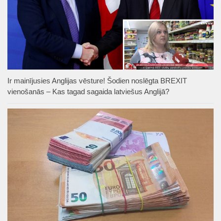
Ir mainījusies Anglijas vēsture! Šodien noslēgta BREXIT
vienošanās – Kas tagad sagaida latviešus Anglijā?