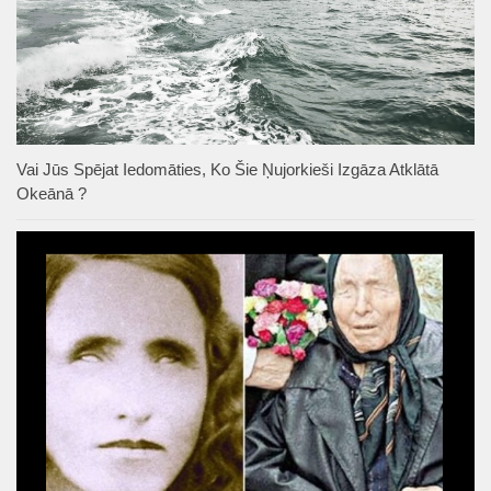
Vai Jūs Spējat Iedomāties, Ko Šie Ņujorkieši Izgāza Atklātā
Okeānā ?