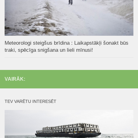
Meteorologi steigšus brīdina : Laikapstākļi šonakt būs
traki, spēcīga snigšana un lieli mīnusi!
VAIRĀK:
TEV VARĒTU INTERESĒT