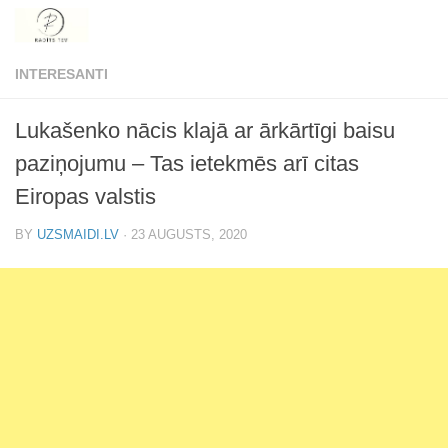
Skip to content
INTERESANTI
Lukašenko nācis klajā ar ārkārtīgi baisu
paziņojumu – Tas ietekmēs arī citas
Eiropas valstis
BY
UZSMAIDI.LV
·
23 AUGUSTS, 2020