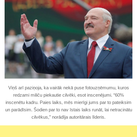
Viņš arī paziņoja, ka vairāk nekā puse fotouzņēmumu, kuros
redzami miliču piekautie cilvēki, esot inscenējumi. “60%
inscenētu kadru. Paies laiks, mēs mierīgi jums par to pateiksim
un parādīsim. Šodien par to nav īstais laiks runāt, lai netracinātu
cilvēkus,” norādīja autoritārais līderis.