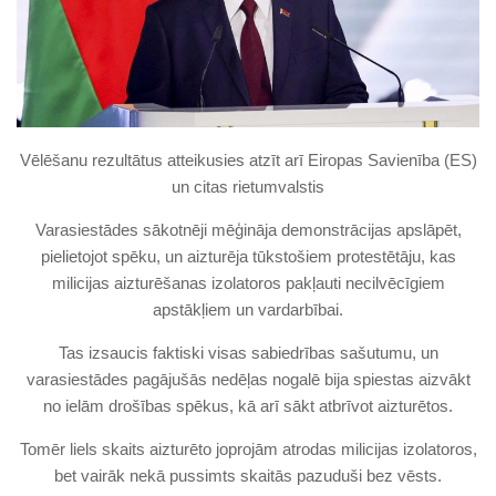
Vēlēšanu rezultātus atteikusies atzīt arī Eiropas Savienība (ES)
un citas rietumvalstis
Varasiestādes sākotnēji mēģināja demonstrācijas apslāpēt,
pielietojot spēku, un aizturēja tūkstošiem protestētāju, kas
milicijas aizturēšanas izolatoros pakļauti necilvēcīgiem
apstākļiem un vardarbībai.
Tas izsaucis faktiski visas sabiedrības sašutumu, un
varasiestādes pagājušās nedēļas nogalē bija spiestas aizvākt
no ielām drošības spēkus, kā arī sākt atbrīvot aizturētos.
Tomēr liels skaits aizturēto joprojām atrodas milicijas izolatoros,
bet vairāk nekā pussimts skaitās pazuduši bez vēsts.