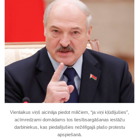
Vienlaikus viņš aicināja piedot miličiem, “ja viņi kļūdījušies”,
acīmredzami domādams tos tiesībsargāšanas iestāžu
darbiniekus, kas piedalījušies nežēlīgajā plašo protestu
apspiešanā.