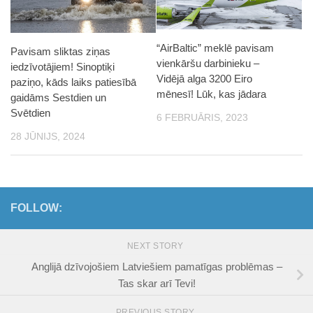
“AirBaltic” meklē pavisam
Pavisam sliktas ziņas
vienkāršu darbinieku –
iedzīvotājiem! Sinoptiķi
Vidējā alga 3200 Eiro
paziņo, kāds laiks patiesībā
mēnesī! Lūk, kas jādara
gaidāms Sestdien un
Svētdien
6 FEBRUĀRIS, 2023
28 JŪNIJS, 2024
FOLLOW:
NEXT STORY
Anglijā dzīvojošiem Latviešiem pamatīgas problēmas –
Tas skar arī Tevi!
PREVIOUS STORY