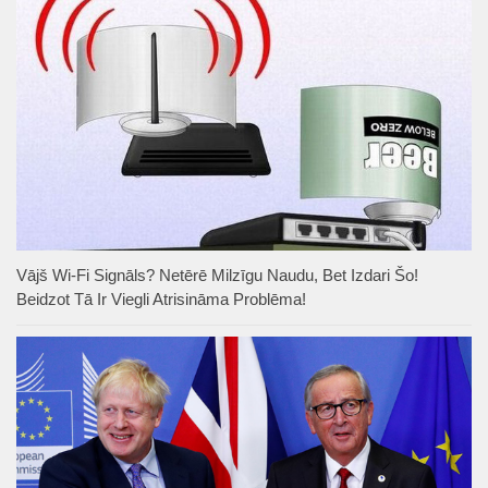
Vājš Wi-Fi Signāls? Netērē Milzīgu Naudu, Bet Izdari Šo!
Beidzot Tā Ir Viegli Atrisināma Problēma!