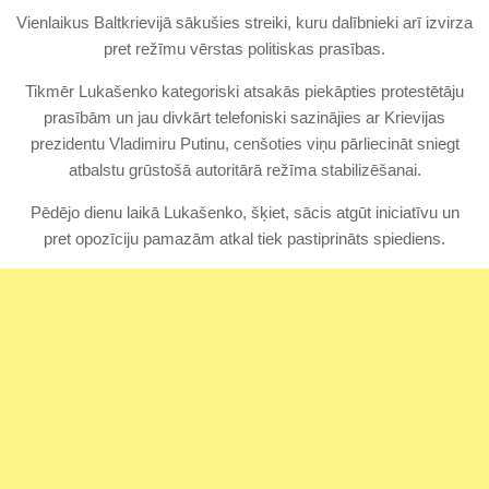
Vienlaikus Baltkrievijā sākušies streiki, kuru dalībnieki arī izvirza
pret režīmu vērstas politiskas prasības.
Tikmēr Lukašenko kategoriski atsakās piekāpties protestētāju
prasībām un jau divkārt telefoniski sazinājies ar Krievijas
prezidentu Vladimiru Putinu, cenšoties viņu pārliecināt sniegt
atbalstu grūstošā autoritārā režīma stabilizēšanai.
Pēdējo dienu laikā Lukašenko, šķiet, sācis atgūt iniciatīvu un
pret opozīciju pamazām atkal tiek pastiprināts spiediens.