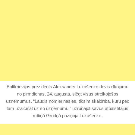
Baltkrievijas prezidents Aleksandrs Lukašenko devis rīkojumu
no pirmdienas, 24. augusta, slēgt visus streikojošos
uzņēmumus. “Ļaudis nomierināsies, tiksim skaidrībā, kuru pēc
tam uzaicināt uz šo uzņēmumu,” uzrunājot savus atbalstītājus
mītiņā Grodņā paziņoja Lukašenko.