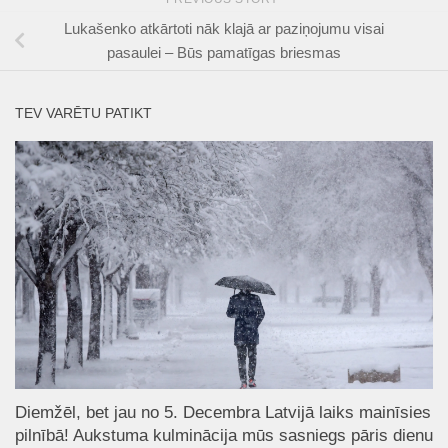
Lukašenko atkārtoti nāk klajā ar paziņojumu visai
pasaulei – Būs pamatīgas briesmas
TEV VARĒTU PATIKT
Diemžēl, bet jau no 5. Decembra Latvijā laiks mainīsies
pilnībā! Aukstuma kulminācija mūs sasniegs pāris dienu