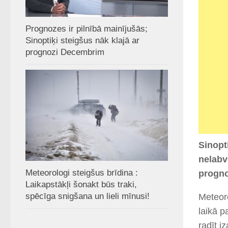
Prognozes ir pilnībā mainījušās;
Sinoptiķi steigšus nāk klajā ar
prognozi Decembrim
Sinopt
nelabv
Meteorologi steigšus brīdina :
progno
Laikapstākļi šonakt būs traki,
spēcīga snigšana un lieli mīnusi!
Meteoro
laikā p
radīt i