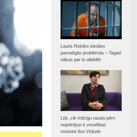
Lauris Reiniks iekūlies
pamatīgās problēmās – Tagad
nākas par to atbildēt
Lūk, cik milzīgu naudu pērn
nopelnījusi ir veselības
ministre Ilze Viņķele