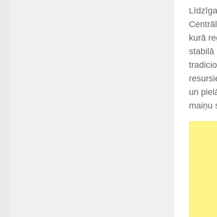
Līdzīga
Centrāl
kurā re
stabilā
tradici
resursi
un piel
maiņu s