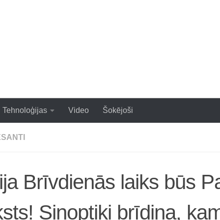
zraujoši un populāri raksti
Tehnoloģijas
Video
Šokējoši
ESANTI
ja Brīvdienās laiks būs 
sts! Sinoptiķi brīdina, ka