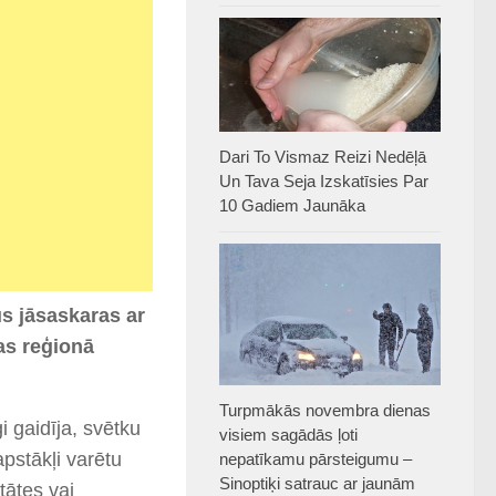
Dari To Vismaz Reizi Nedēļā
Un Tava Seja Izskatīsies Par
10 Gadiem Jaunāka
ūs jāsaskaras ar
as reģionā
Turpmākās novembra dienas
gi gaidīja, svētku
visiem sagādās ļoti
pstākļi varētu
nepatīkamu pārsteigumu –
Sinoptiķi satrauc ar jaunām
tātes vai