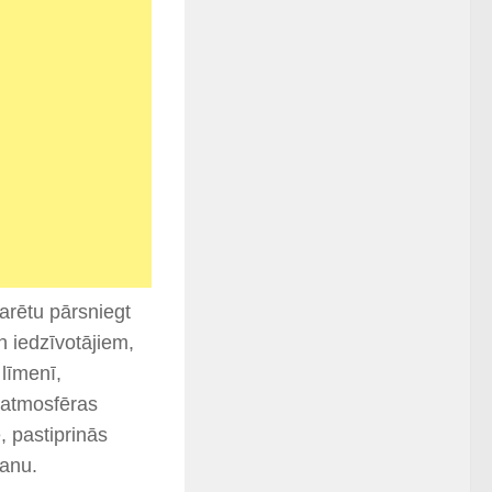
arētu pārsniegt
 iedzīvotājiem,
līmenī,
 atmosfēras
, pastiprinās
šanu.