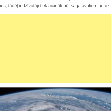
us, tādēļ iedzīvotāji tiek aicināti būt sagatavotiem un u