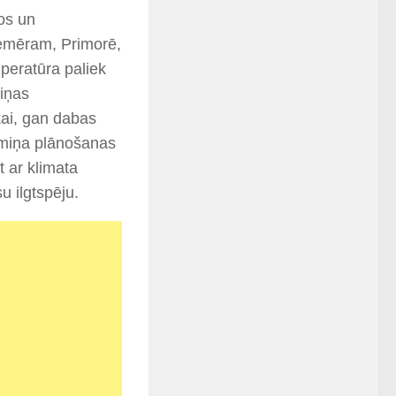
os un
Piemēram, Primorē,
mperatūra paliek
aiņas
kai, gan dabas
ermiņa plānošanas
t ar klimata
u ilgtspēju.