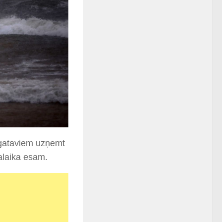
t gataviem uzņemt
alaika esam.