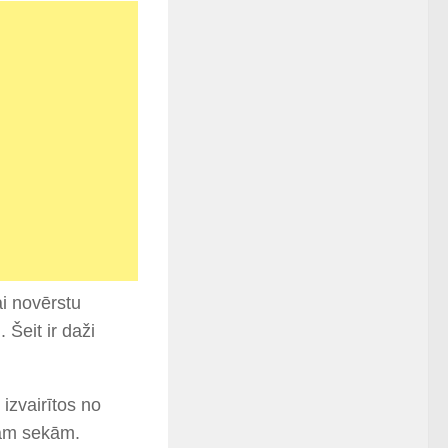
ai novērstu
Šeit ir daži
 izvairītos no
jām sekām.