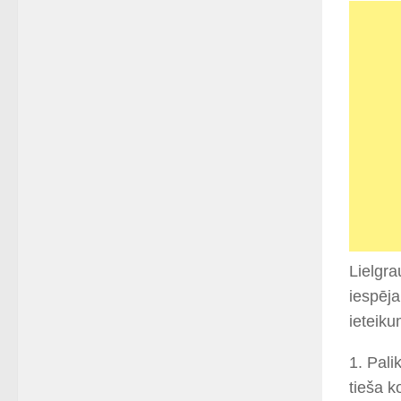
Lielgra
iespēja
ieteiku
1. Pali
tieša k