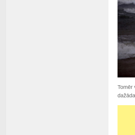
Tomēr v
dažādas