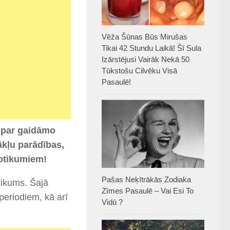
Vēža Šūnas Būs Mirušas
Tikai 42 Stundu Laikā! Šī Sula
Izārstējusi Vairāk Nekā 50
Tūkstošu Cilvēku Visā
Pasaulē!
u par gaidāmo
ākļu parādības,
notikumiem!
Pašas Neķītrākās Zodiaka
otikums. Šajā
Zīmes Pasaulē – Vai Esi To
 periodiem, kā arī
Vidū ?