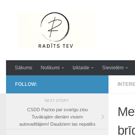
Skip to content
Interesanti,ai
Sākums
Notikumi
Izklaide
Sievietēm
FOLLOW:
INTER
NEXT STORY
Met
CSDD Paziņo par svarīgu ziņu
Tuvākajām dienām visiem
autovadītājiem! Daudziem tas nepatiks
brī