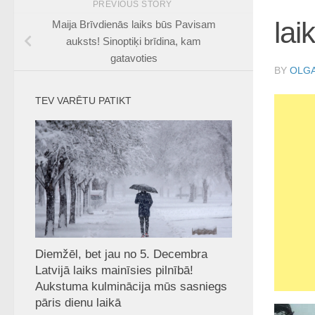
PREVIOUS STORY
lai
Maija Brīvdienās laiks būs Pavisam
auksts! Sinoptiķi brīdina, kam
gatavoties
BY
OLGA
TEV VARĒTU PATIKT
Diemžēl, bet jau no 5. Decembra
Latvijā laiks mainīsies pilnībā!
Aukstuma kulminācija mūs sasniegs
pāris dienu laikā