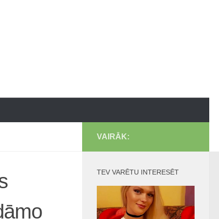
VAIRĀK:
TEV VARĒTU INTERESĒT
s
idāmo