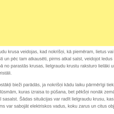
udu krusa veidojas, kad nokrišņi, kā piemēram, lietus vai 
ti un pēc tam atkausēti, pirms atkal salst, veidojot ledus 
bā no parastās krusas, lielgraudu krustu raksturo lielāki
istāli.
stākļi bieži parādās, ja nokrišņi kādu laiku pārmērīgi tiek
plūsmām, kuras izraisa to pūšana, bet pēkšņi nonāk zem
l sasalst. Šādas situācijas var radīt lielgraudu krusu, kas 
 var sabojāt elektriskos vadus, koku zarus un citus ob