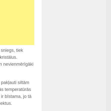
sniegs, tiek
kristālus.
 un nevienmērīgāki
 pakļauti siltām
ās temperatūrās
ir bīstama, jo tā
jektus.