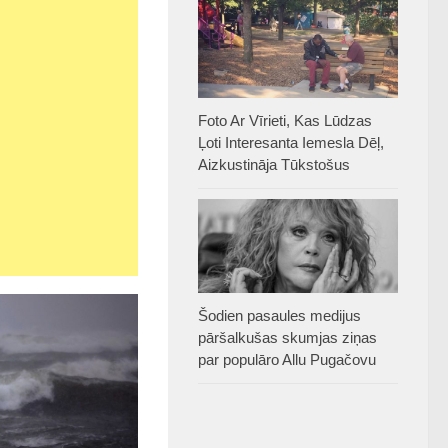
Foto Ar Vīrieti, Kas Lūdzas
Ļoti Interesanta Iemesla Dēļ,
Aizkustināja Tūkstošus
Šodien pasaules medijus
pāršalkušas skumjas ziņas
par populāro Allu Pugačovu