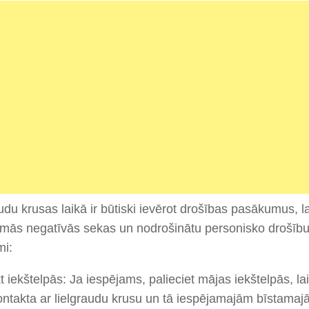
udu krusas laikā ir būtiski ievērot drošības pasākumus, l
mās negatīvās sekas un nodrošinātu personisko drošību. 
mi:
kt iekštelpās: Ja iespējams, palieciet mājas iekštelpās, lai
ontakta ar lielgraudu krusu un tā iespējamajām bīstama