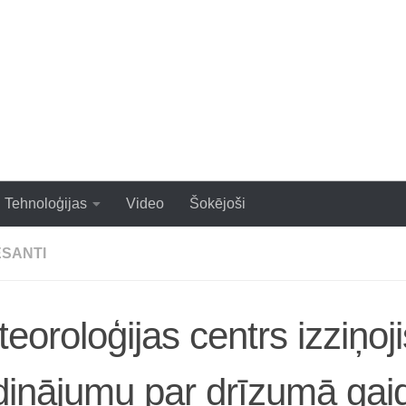
zraujoši un populāri raksti
Tehnoloģijas
Video
Šokējoši
ESANTI
eoroloģijas centrs izziņoji
dinājumu par drīzumā ga