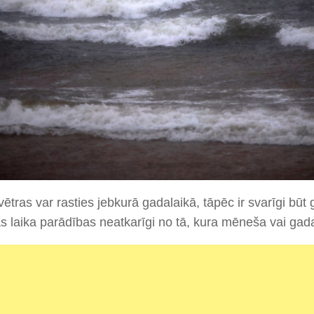
ētras var rasties jebkurā gadalaikā, tāpēc ir svarīgi bū
 laika parādības neatkarīgi no tā, kura mēneša vai gad