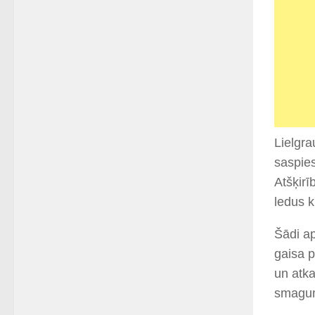
Lielgra
saspies
Atšķirī
ledus kr
Šādi ap
gaisa 
un atka
smagums