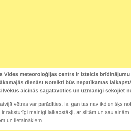
as Vides meteoroloģijas centrs ir izteicis brīdinājum
nākamajās dienās! Noteikti būs nepatīkamas laikapst
cilvēkus aicinās sagatavoties un uzmanīgi sekojiet 
atvijā vētras var parādīties, lai gan tas nav ikdienišķs n
ir raksturīgi mainīgi laikapstākļi, ar siltām un saulainām
m un lietainākiem.