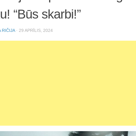
ku! “Būs skarbi!”
 RIČIJA
·
29 APRĪLIS, 2024