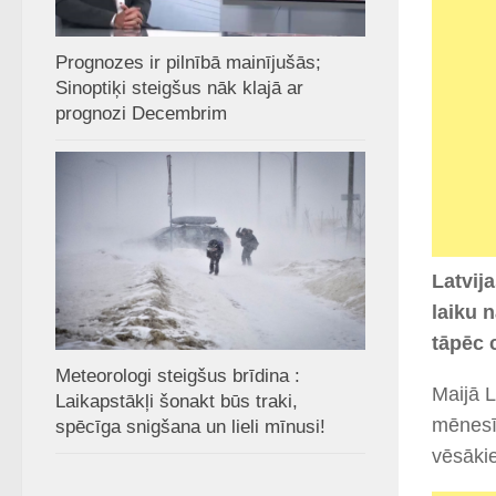
Prognozes ir pilnībā mainījušās;
Sinoptiķi steigšus nāk klajā ar
prognozi Decembrim
Latvij
laiku 
tāpēc 
Meteorologi steigšus brīdina :
Maijā L
Laikapstākļi šonakt būs traki,
mēnesī 
spēcīga snigšana un lieli mīnusi!
vēsākie