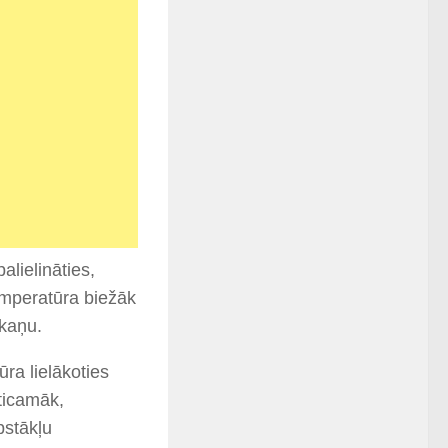
lielināties,
emperatūra biežāk
skaņu.
a lielākoties
ticamāk,
pstākļu