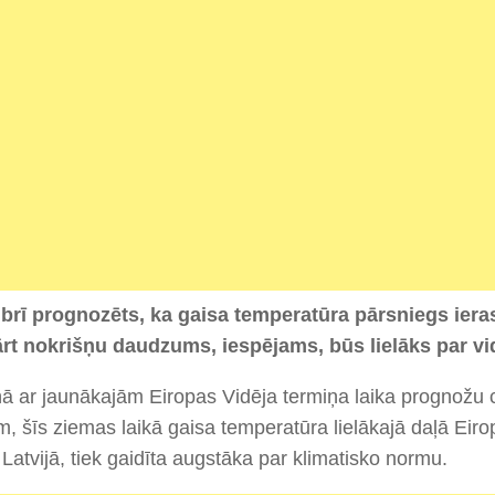
rī prognozēts, ka gaisa temperatūra pārsniegs iera
rt nokrišņu daudzums, iespējams, būs lielāks par vi
ā ar jaunākajām Eiropas Vidēja termiņa laika prognož
, šīs ziemas laikā gaisa temperatūra lielākajā daļā Eiro
 Latvijā, tiek gaidīta augstāka par klimatisko normu.