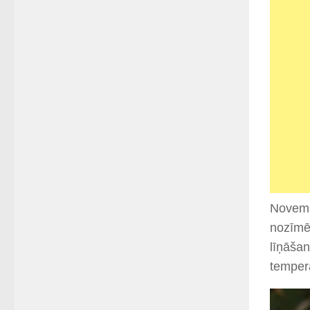
Novembr
nozīmē,
līņāšan
tempera