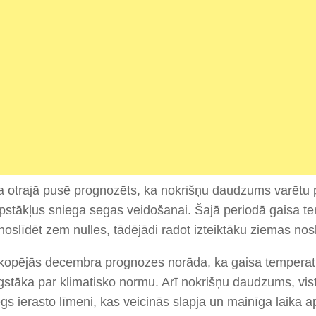
otrajā pusē prognozēts, ka nokrišņu daudzums varētu pa
pstākļus sniega segas veidošanai. Šajā periodā gaisa t
noslīdēt zem nulles, tādējādi radot izteiktāku ziemas no
kopējās decembra prognozes norāda, ka gaisa temperatūr
stāka par klimatisko normu. Arī nokrišņu daudzums, vis
gs ierasto līmeni, kas veicinās slapja un mainīga laika a