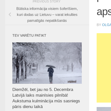
PREVIOUS STORY
aps
Būtiska informācija visiem šoferīšiem,
kuri dodas uz Lietuvu – varat iekulties
pamatīgās nepatikšanās
BY
OLGA
TEV VARĒTU PATIKT
Diemžēl, bet jau no 5. Decembra
Latvijā laiks mainīsies pilnībā!
Aukstuma kulminācija mūs sasniegs
pāris dienu laikā