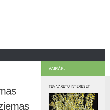
VAIRĀK:
TEV VARĒTU INTERESĒT
amās
 ziemas