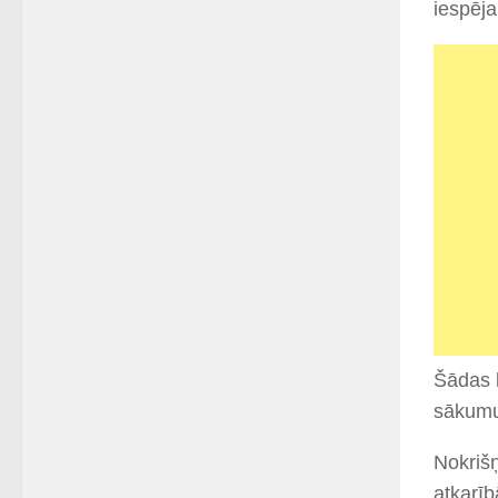
iespēja
Šādas 
sākumu
Nokrišņ
atkarīb