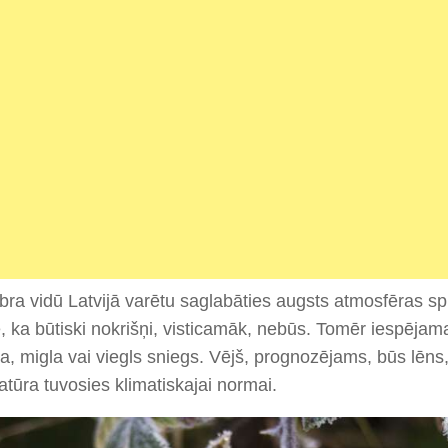
a vidū Latvijā varētu saglabāties augsts atmosfēras sp
 ka būtiski nokrišņi, visticamāk, nebūs. Tomēr iespējama
a, migla vai viegls sniegs. Vējš, prognozējams, būs lēns,
tūra tuvosies klimatiskajai normai.