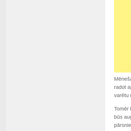
Mēneša 
radot a
varētu 
Tomēr 
būs aug
pārsnie