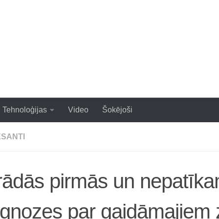
zraujoši un populāri raksti
Tehnoloģijas
Video
Šokējoši
ESANTI
rādās pirmās un nepatīk
ognozes par gaidāmajiem