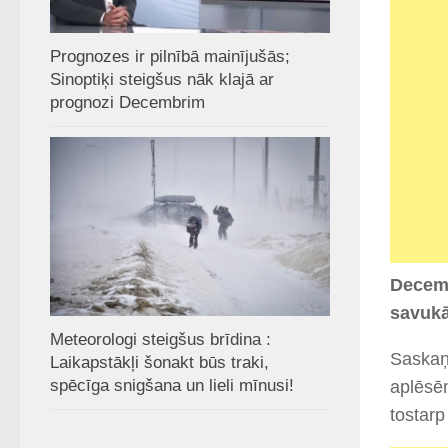
Prognozes ir pilnībā mainījušās;
Sinoptiķi steigšus nāk klajā ar
prognozi Decembrim
Decemb
savukā
Meteorologi steigšus brīdina :
Saskaņ
Laikapstākļi šonakt būs traki,
spēcīga snigšana un lieli mīnusi!
aplēsēm
tostarp