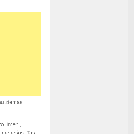
mu ziemas
o līmeni,
os mēnešos. Tas