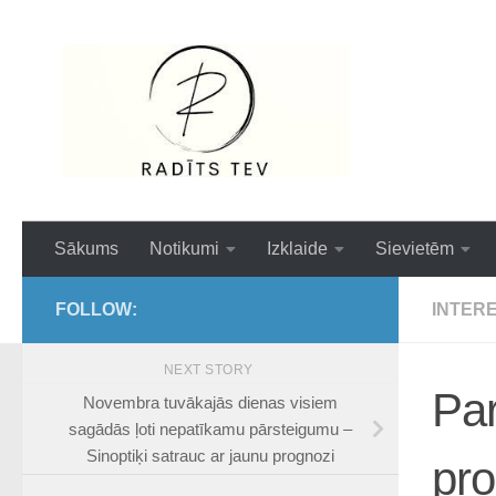
Skip to content
Interesanti,ai
Sākums
Notikumi
Izklaide
Sievietēm
FOLLOW:
INTER
NEXT STORY
Pa
Novembra tuvākajās dienas visiem
sagādās ļoti nepatīkamu pārsteigumu –
Sinoptiķi satrauc ar jaunu prognozi
pr