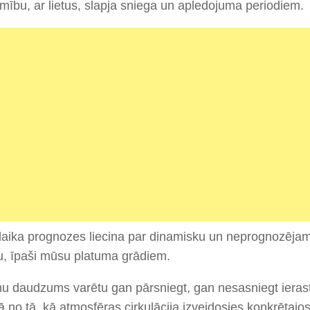
mību, ar lietus, slapja sniega un apledojuma periodiem.
laika prognozes liecina par dinamisku un neprognozēja
, īpaši mūsu platuma grādiem.
u daudzums varētu gan pārsniegt, gan nesasniegt ierast
ā no tā, kā atmosfēras cirkulācija izveidosies konkrētaj