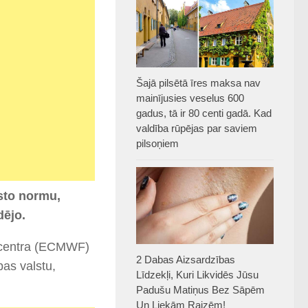
Šajā pilsētā īres maksa nav
mainījusies veselus 600
gadus, tā ir 80 centi gadā. Kad
valdība rūpējas par saviem
pilsoņiem
sto normu,
dējo.
u centra (ECMWF)
2 Dabas Aizsardzības
pas valstu,
Līdzekļi, Kuri Likvidēs Jūsu
Padušu Matiņus Bez Sāpēm
Un Liekām Raizēm!