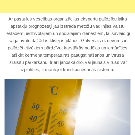
Ar pasaules veselības organizācijas ekspertu palīdzību laika
apstākļu prognozētāji jau izstrādā metožu vadlīnijas valstu
iestādēm, iedzīvotājiem un sociālajiem dienestiem, lai savlaicīgi
sagatavotu dažādas klišejas plānus. Galvenais uzdevums ir
palīdzēt cilvēkiem pārdzīvot karstākās nedēļas un iemācīties
atšķirt ķermeņa temperatūras paaugstināšanos un vīrusa
izraisītu pārkaršanu. Ir arī jānoskaidro, vai jaunais vīruss var
izplatīties, izmantojot kondicionēšanās sistēmu.