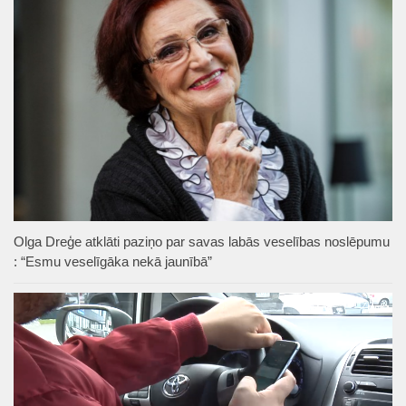
Olga Dreģe atklāti paziņo par savas labās veselības noslēpumu
: “Esmu veselīgāka nekā jaunībā”