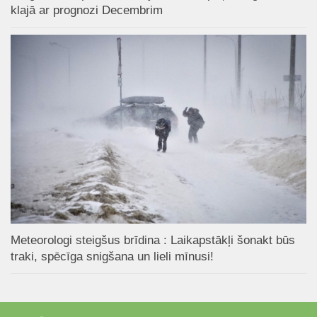
klajā ar prognozi Decembrim
Meteorologi steigšus brīdina : Laikapstākļi šonakt būs
traki, spēcīga snigšana un lieli mīnusi!