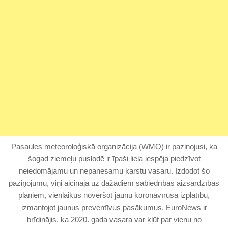
Pasaules meteoroloģiskā organizācija (WMO) ir paziņojusi, ka
šogad ziemeļu puslodē ir īpaši liela iespēja piedzīvot
neiedomājamu un nepanesamu karstu vasaru. Izdodot šo
paziņojumu, viņi aicināja uz dažādiem sabiedrības aizsardzības
plāniem, vienlaikus novēršot jaunu koronavīrusa izplatību,
izmantojot jaunus preventīvus pasākumus. EuroNews ir
brīdinājis, ka 2020. gada vasara var kļūt par vienu no