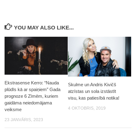
YOU MAY ALSO LIKE...
Ekstrasense Kerro: “Nauda
Skulme un Andris Kivičš
plūdīs kā ar spaiņiem” Gada
atzīstas un sola izstāstīt
prognoze 6 Zīmēm, kuriem
visu, kas patiesībā notika!
gaidāma neiedomājama
4 OKTOBRIS, 2019
veiksme
23 JANVĀRIS, 2023