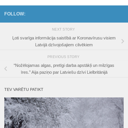
FOLLOW:
NEXT STORY
Ļoti svarīga informācija saistībā ar Koronavīrusu visiem
Latvijā dzīvojošajiem cilvēkiem
PREVIOUS STORY
“Nožēlojamas algas, pretīgi darba apstākļi un milzīgas
īres.” Aija paziņo par Latviešu dzīvi Lielbritānijā
TEV VARĒTU PATIKT