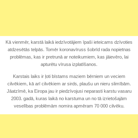
Kā vienmēr, karstā laikā iedzīvotājiem īpaši ieteicams dzīvoties
atdzesētās telpās. Tomēr koronavīruss šobrīd rada nopietnas
problēmas, kas ir pretrunā ar noteikumiem, kas jāievēro, lai
apturētu vīrusa izplatīšanos.
Karstais laiks ir ļoti bīstams maziem bērniem un veciem
cilvēkiem, kā arī cilvēkiem ar sirds, plaušu un nieru slimībām.
Jāatzīmē, ka Eiropa jau ir piedzīvojusi neparasti karstu vasaru
2003. gadā, kuras laikā no karstuma un no tā izrietošajām
veselības problēmām nomira apmēram 70 000 cilvēku.