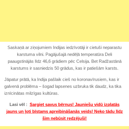
Saskaņā ar ziņojumiem Indijas iedzīvotāji ir cietuši neparastu
karstuma vilni. Pagājušajā nedēļā temperatūra Deli
paaugstinājās līdz 46,6 grādiem pēc Celsija. Bet Radžastānā
karstums ir sasniedzis 50 grādus, kas ir patiešām karsts.
Jāpatur prātā, ka Indija pašlaik cieš no koronavīrusiem, kas ir
galvenā problēma – šogad lapsenes uzbruka tik daudz, ka tika
iznīcinātas milzīgas kultūras.
Lasi vēl :
Sargiet savus bērnus! Jauniešu vidū izplatās
jauns un ļoti bīstams apreibināšanās veids! Neko tādu līdz
šim nebūsit redzējuši!