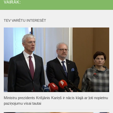
VAIRĀK:
TEV VARĒTU INTERESĒT
Ministru prezidents Krišjānis Kariņš ir nācis klajā ar ļoti nopietnu
paziņojumu visai tautai