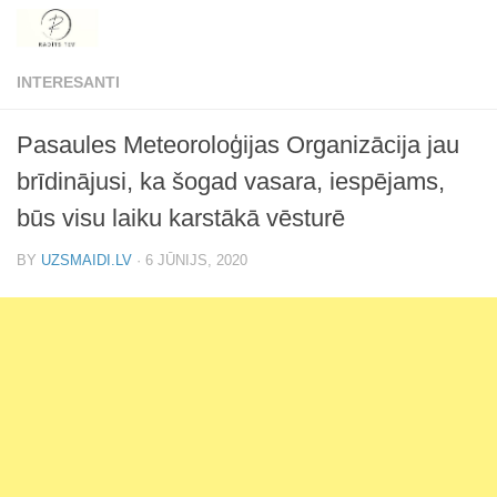
Skip to content
INTERESANTI
Pasaules Meteoroloģijas Organizācija jau
brīdinājusi, ka šogad vasara, iespējams,
būs visu laiku karstākā vēsturē
BY
UZSMAIDI.LV
·
6 JŪNIJS, 2020