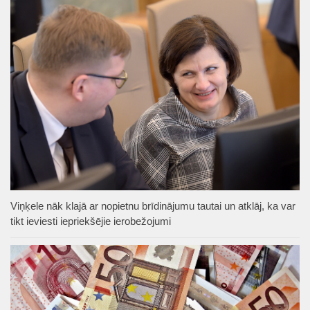
Viņķele nāk klajā ar nopietnu brīdinājumu tautai un atklāj, ka var
tikt ieviesti iepriekšējie ierobežojumi