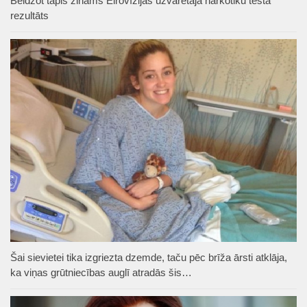
Beidzot tapis zināms Eirovīzijas uzvarētāja narkotiku testa
rezultāts
Šai sievietei tika izgriezta dzemde, taču pēc brīža ārsti atklāja,
ka viņas grūtniecības auglī atradās šis…