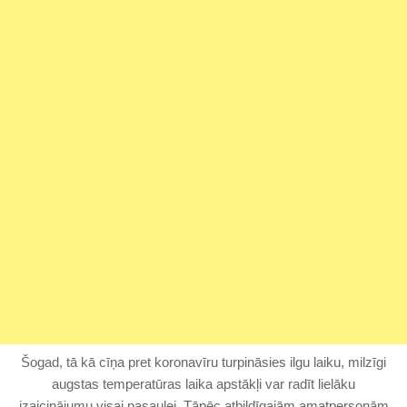
Šogad, tā kā cīņa pret koronavīru turpināsies ilgu laiku, milzīgi
augstas temperatūras laika apstākļi var radīt lielāku
izaicinājumu visai pasaulei. Tāpēc atbildīgajām amatpersonām