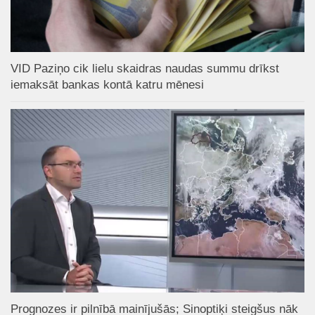
VID Paziņo cik lielu skaidras naudas summu drīkst
iemaksāt bankas kontā katru mēnesi
Prognozes ir pilnībā mainījušās; Sinoptiķi steigšus nāk