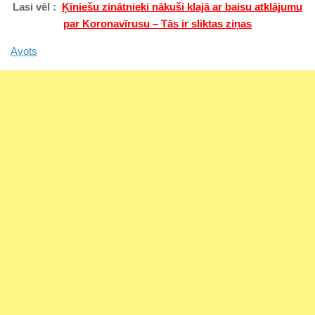
Lasi vēl :
Ķīniešu zinātnieki nākuši klajā ar baisu atklājumu
par Koronavīrusu – Tās ir sliktas ziņas
Avots