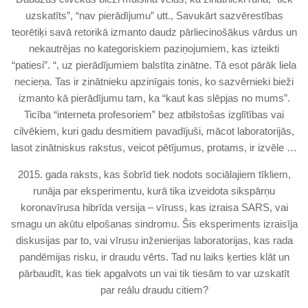
uzskatīts”, “nav pierādījumu” utt., Savukārt sazvērestības
teorētiķi savā retorikā izmanto daudz pārliecinošākus vārdus un
nekautrējas no kategoriskiem paziņojumiem, kas izteikti
“patiesi”. “, uz pierādījumiem balstīta zinātne. Tā esot pārāk liela
necieņa. Tas ir zinātnieku apzinīgais tonis, ko sazvērnieki bieži
izmanto kā pierādījumu tam, ka “kaut kas slēpjas no mums”.
Ticība “interneta profesoriem” bez atbilstošas ​​izglītības vai
cilvēkiem, kuri gadu desmitiem pavadījuši, mācot laboratorijās,
lasot zinātniskus rakstus, veicot pētījumus, protams, ir izvēle …
2015. gada raksts, kas šobrīd tiek nodots sociālajiem tīkliem,
runāja par eksperimentu, kurā tika izveidota sikspārņu
koronavīrusa hibrīda versija – vīruss, kas izraisa SARS, vai
smagu un akūtu elpošanas sindromu. Šis eksperiments izraisīja
diskusijas par to, vai vīrusu inženierijas laboratorijas, kas rada
pandēmijas risku, ir draudu vērts. Tad nu laiks ķerties klāt un
pārbaudīt, kas tiek apgalvots un vai tik tiesām to var uzskatīt
par reālu draudu citiem?