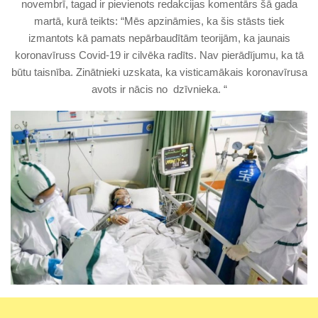
novembrī, tagad ir pievienots redakcijas komentārs šā gada
martā, kurā teikts: “Mēs apzināmies, ka šis stāsts tiek
izmantots kā pamats nepārbaudītām teorijām, ka jaunais
koronavīruss Covid-19 ir cilvēka radīts. Nav pierādījumu, ka tā
būtu taisnība. Zinātnieki uzskata, ka visticamākais koronavīrusa
avots ir nācis no dzīvnieka. “