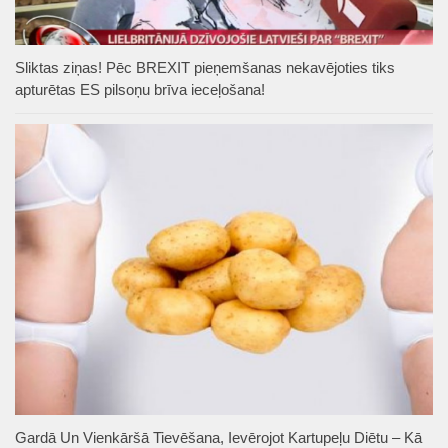
Sliktas ziņas! Pēc BREXIT pieņemšanas nekavējoties tiks
apturētas ES pilsoņu brīva ieceļošana!
Gardā Un Vienkāršā Tievēšana, Ievērojot Kartupeļu Diētu – Kā