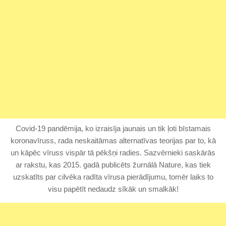
Covid-19 pandēmija, ko izraisīja jaunais un tik ļoti bīstamais
koronavīruss, rada neskaitāmas alternatīvas teorijas par to, kā
un kāpēc vīruss vispār tā pēkšņi radies. Sazvērnieki saskārās
ar rakstu, kas 2015. gadā publicēts žurnālā Nature, kas tiek
uzskatīts par cilvēka radīta vīrusa pierādījumu, tomēr laiks to
visu papētīt nedaudz sīkāk un smalkāk!