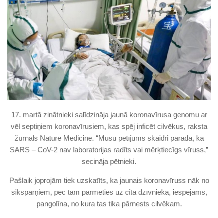
17. martā zinātnieki salīdzināja jaunā koronavīrusa genomu ar
vēl septiņiem koronavīrusiem, kas spēj inficēt cilvēkus, raksta
žurnāls Nature Medicine. “Mūsu pētījums skaidri parāda, ka
SARS – CoV-2 nav laboratorijas radīts vai mērķtiecīgs vīruss,”
secināja pētnieki.
Pašlaik joprojām tiek uzskatīts, ka jaunais koronavīruss nāk no
sikspārņiem, pēc tam pārmeties uz cita dzīvnieka, iespējams,
pangolīna, no kura tas tika pārnests cilvēkam.