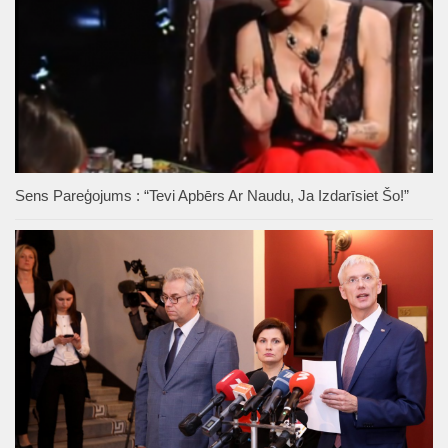
Sens Pareģojums : “Tevi Apbērs Ar Naudu, Ja Izdarīsiet Šo!”