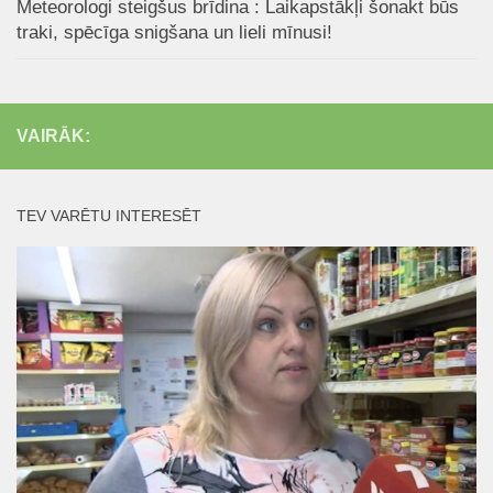
Meteorologi steigšus brīdina : Laikapstākļi šonakt būs
traki, spēcīga snigšana un lieli mīnusi!
VAIRĀK:
TEV VARĒTU INTERESĒT