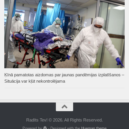
Ķīnā pamatotas aizdomas par jaunas pandēmijas izplatīšanos –
Situācija var kļūt nekontrolējama
Radīts Tev! © 2026. All Rights Reserved.
Powered by
- Designed with the
Hueman theme