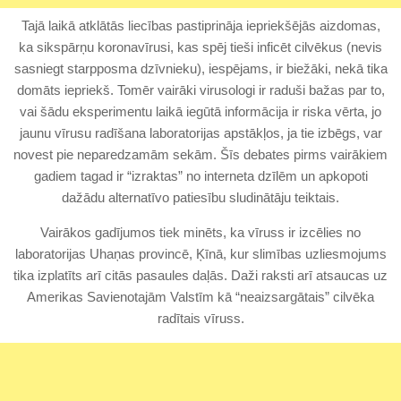
Tajā laikā atklātās liecības pastiprināja iepriekšējās aizdomas,
ka sikspārņu koronavīrusi, kas spēj tieši inficēt cilvēkus (nevis
sasniegt starpposma dzīvnieku), iespējams, ir biežāki, nekā tika
domāts iepriekš. Tomēr vairāki virusologi ir raduši bažas par to,
vai šādu eksperimentu laikā iegūtā informācija ir riska vērta, jo
jaunu vīrusu radīšana laboratorijas apstākļos, ja tie izbēgs, var
novest pie neparedzamām sekām. Šīs debates pirms vairākiem
gadiem tagad ir “izraktas” no interneta dzīlēm un apkopoti
dažādu alternatīvo patiesību sludinātāju teiktais.
Vairākos gadījumos tiek minēts, ka vīruss ir izcēlies no
laboratorijas Uhaņas provincē, Ķīnā, kur slimības uzliesmojums
tika izplatīts arī citās pasaules daļās. Daži raksti arī atsaucas uz
Amerikas Savienotajām Valstīm kā “neaizsargātais” cilvēka
radītais vīruss.