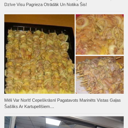
Dzīve Visu Pagrieza Otrādāk Un Notika Šis!
Mēli Var Norīt! Cepeškrāsnī Pagatavots Marinēts Vistas Gaļas
Šašliks Ar Kartupelīšiem…