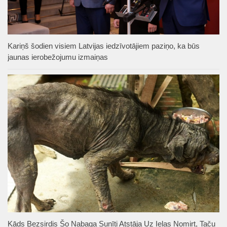
Kariņš šodien visiem Latvijas iedzīvotājiem paziņo, ka būs
jaunas ierobežojumu izmaiņas
Kāds Bezsirdis Šo Nabaga Sunīti Atstāja Uz Ielas Nomirt, Taču