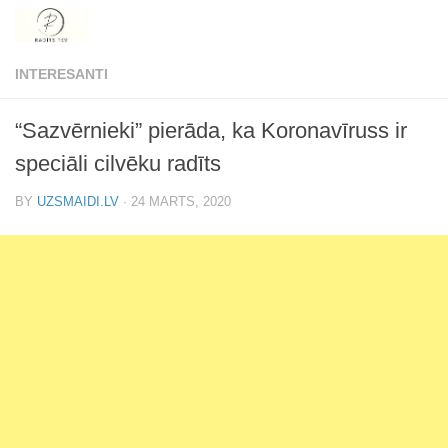
Skip to content
INTERESANTI
“Sazvērnieki” pierāda, ka Koronavīruss ir
speciāli cilvēku radīts
BY
UZSMAIDI.LV
·
24 MARTS, 2020