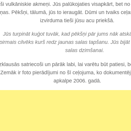
ši vulkāniskie akmeņi. Jūs palūkojaties visapkārt, bet n
ņas. Pēkšņi, tālumā, jūs to ieraugāt. Dūmi un tvaiks ceļ
izvirduma tieši jūsu acu priekšā.
Jūs turpināt kuģot tuvāk, kad pēkšņi pār jums nāk atsk
pirmais cilvēks kurš redz jaunas salas tapšanu. Jūs bijāt
salas dzimšanai.
zklausās satriecoši un pārāk labi, lai varētu būt patiesi, 
 Zemāk ir foto pierādījumi no šī ceļojuma, ko dokumentē
apkalpe 2006. gadā.