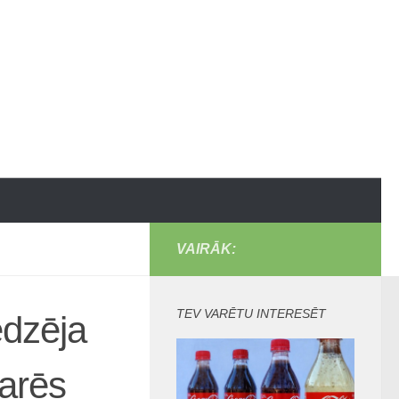
VAIRĀK:
TEV VARĒTU INTERESĒT
dzēja
arēs