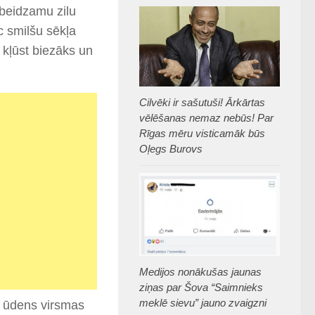
ebeidzamu zilu
c smilšu sēkļa
 kļūst biezāks un
Cilvēki ir sašutuši! Ārkārtas
vēlēšanas nemaz nebūs! Par
Rīgas mēru visticamāk būs
Oļegs Burovs
Medijos nonākušas jaunas
ziņas par Šova “Saimnieks
meklē sievu” jauno zvaigzni
uz ūdens virsmas