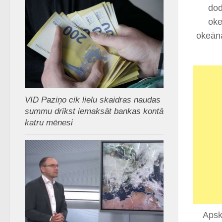
dod
oke
okeāna
VID Paziņo cik lielu skaidras naudas
summu drīkst iemaksāt bankas kontā
katru mēnesi
Apska