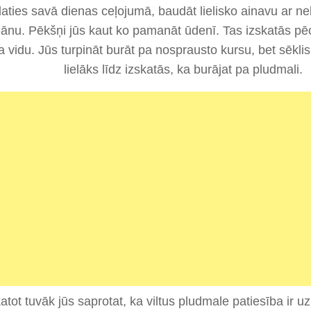
aties savā dienas ceļojumā, baudāt lielisko ainavu ar n
ānu. Pēkšņi jūs kaut ko pamanāt ūdenī. Tas izskatās pē
 vidu. Jūs turpināt burāt pa nosprausto kursu, bet sēklis
lielāks līdz izskatās, ka burājat pa pludmali.
tot tuvāk jūs saprotat, ka viltus pludmale patiesība ir 