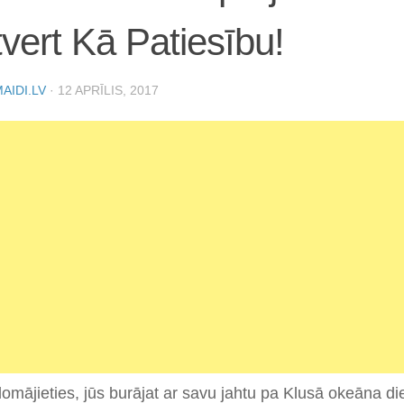
vert Kā Patiesību!
AIDI.LV
·
12 APRĪLIS, 2017
domājieties, jūs burājat ar savu jahtu pa Klusā okeāna di