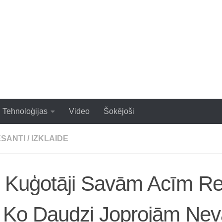
zraujoši un populāri raksti
Tehnoloģijas
Video
Šokējoši
ESANTI
/
IZKLAIDE
e Kuģotāji Savām Acīm Re
 Ko Daudzi Joprojām Nev