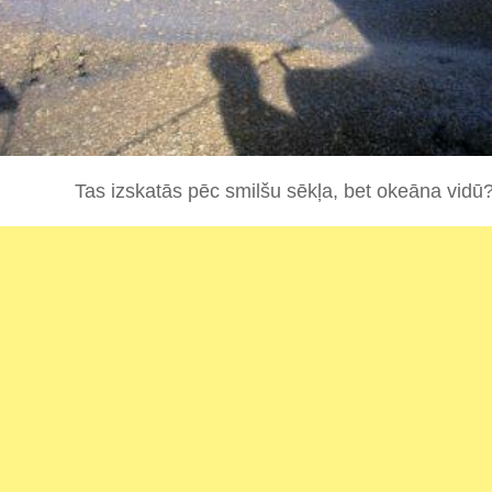
Tas izskatās pēc smilšu sēkļa, bet okeāna vidū