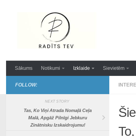
Skip to content
Interesanti,ai
Sākums
Notikumi
Izklaide
Sievietēm
FOLLOW:
INTER
NEXT STORY
Ši
Tas, Ko Viņi Atrada Nomaļā Ceļa
Malā, Apgāž Pilnīgi Jebkuru
Zinātnisku Izskaidrojumu!
To,