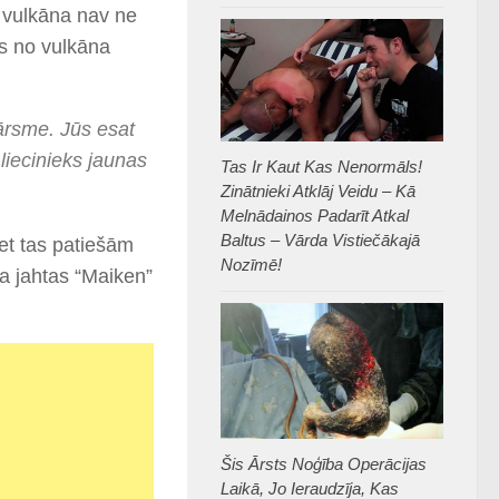
o vulkāna nav ne
as no vulkāna
ārsme. Jūs esat
 liecinieks jaunas
Tas Ir Kaut Kas Nenormāls!
Zinātnieki Atklāj Veidu – Kā
Melnādainos Padarīt Atkal
Baltus – Vārda Vistiečākajā
bet tas patiešām
Nozīmē!
ja jahtas “Maiken”
Šis Ārsts Noģība Operācijas
Laikā, Jo Ieraudzīja, Kas