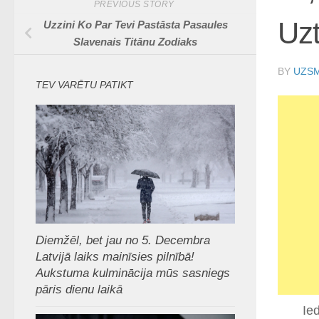
PREVIOUS STORY
Uzt
Uzzini Ko Par Tevi Pastāsta Pasaules
Slavenais Titānu Zodiaks
BY
UZSM
TEV VARĒTU PATIKT
Diemžēl, bet jau no 5. Decembra
Latvijā laiks mainīsies pilnībā!
Aukstuma kulminācija mūs sasniegs
pāris dienu laikā
Ie