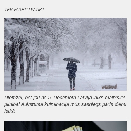
TEV VARĒTU PATIKT
Diemžēl, bet jau no 5. Decembra Latvijā laiks mainīsies
pilnībā! Aukstuma kulminācija mūs sasniegs pāris dienu
laikā