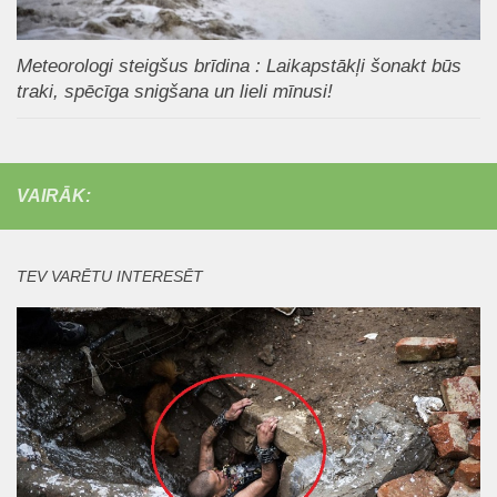
Meteorologi steigšus brīdina : Laikapstākļi šonakt būs
traki, spēcīga snigšana un lieli mīnusi!
VAIRĀK:
TEV VARĒTU INTERESĒT