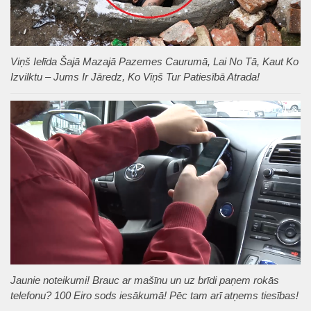
Viņš Ielīda Šajā Mazajā Pazemes Caurumā, Lai No Tā, Kaut Ko
Izvilktu – Jums Ir Jāredz, Ko Viņš Tur Patiesībā Atrada!
Jaunie noteikumi! Brauc ar mašīnu un uz brīdi paņem rokās
telefonu? 100 Eiro sods iesākumā! Pēc tam arī atņems tiesības!