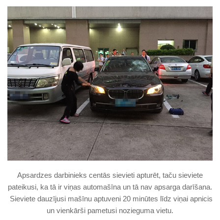
Apsardzes darbinieks centās sievieti apturēt, taču sieviete
pateikusi, ka tā ir viņas automašīna un tā nav apsarga darīšana.
Sieviete dauzījusi mašīnu aptuveni 20 minūtes līdz viņai apnicis
un vienkārši pametusi nozieguma vietu.