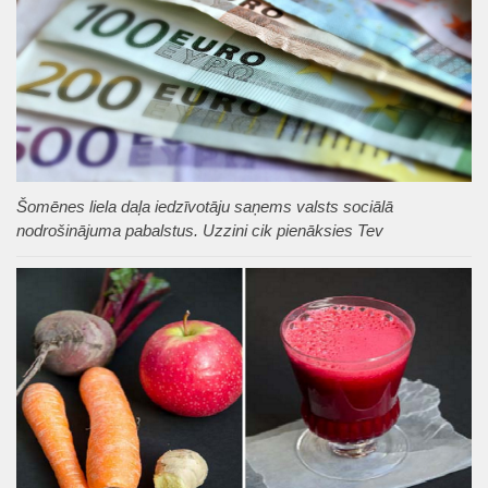
Šomēnes liela daļa iedzīvotāju saņems valsts sociālā
nodrošinājuma pabalstus. Uzzini cik pienāksies Tev