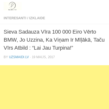
Skip to content
INTERESANTI
/
IZKLAIDE
Sieva Sadauza Vīra 100 000 Eiro Vērto
BMW, Jo Uzzina, Ka Viņam Ir Mīļākā, Taču
Vīrs Atbild : “Lai Jau Turpina!”
BY
UZSMAIDI.LV
·
19 MAIJS, 2017