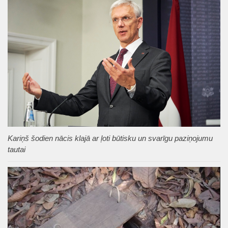
Kariņš šodien nācis klajā ar ļoti būtisku un svarīgu paziņojumu
tautai