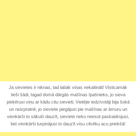
Ja sievietes ir niknas, tad labāk viņas nekaitināt! Visticamāk
tieši šādi, tagad domā dārgās mašīnas īpašnieks, jo sieva
pieķērusi viņu ar kādu citu sievieti. Vietējie iedzīvotāji bija šokā
un neizpratnē, jo sieviete piegājusi pie mašīnas ar āmuru un
vienkārši to sākuši dauzīt, sieviete neko neesot paskaidrojusi,
bet vienkārši turpinājusi to dauzīt visu cilvēku acu priekšā!