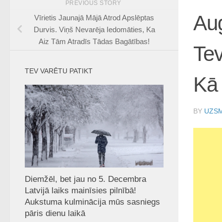
PREVIOUS STORY
Aug
Vīrietis Jaunajā Mājā Atrod Apslēptas
Durvis. Viņš Nevarēja Iedomāties, Ka
Aiz Tām Atradīs Tādas Bagātības!
Tev
TEV VARĒTU PATIKT
Kā 
BY
UZSM
Diemžēl, bet jau no 5. Decembra
Latvijā laiks mainīsies pilnībā!
Aukstuma kulminācija mūs sasniegs
pāris dienu laikā