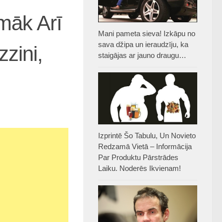
māk Arī
Mani pameta sieva! Izkāpu no
sava džipa un ieraudzīju, ka
zini,
staigājas ar jauno draugu…
Izprintē Šo Tabulu, Un Novieto
Redzamā Vietā – Informācija
Par Produktu Pārstrādes
Laiku. Noderēs Ikvienam!