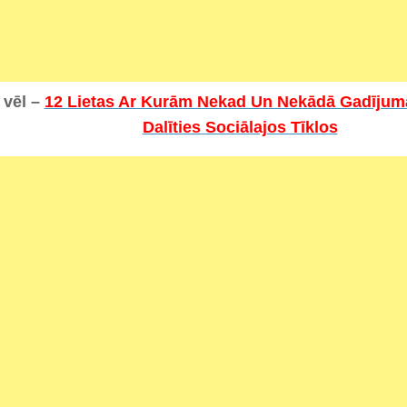
 vēl –
12 Lietas Ar Kurām Nekad Un Nekādā Gadījum
Dalīties Sociālajos Tīklos