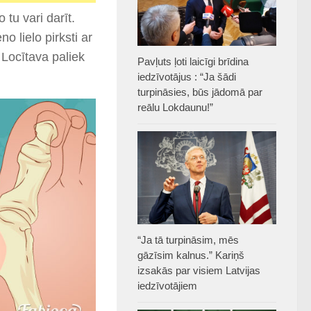
 tu vari darīt.
o lielo pirksti ar
. Locītava paliek
Pavļuts ļoti laicīgi brīdina
iedzīvotājus : “Ja šādi
turpināsies, būs jādomā par
reālu Lokdaunu!”
“Ja tā turpināsim, mēs
gāzīsim kalnus.” Kariņš
izsakās par visiem Latvijas
iedzīvotājiem