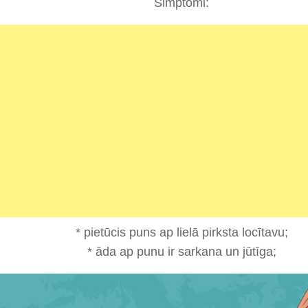
Simptomi:
* pietūcis puns ap lielā pirksta locītavu;
* āda ap punu ir sarkana un jūtīga;