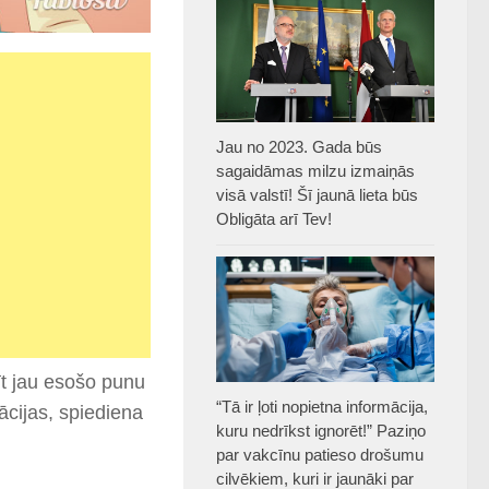
Jau no 2023. Gada būs
sagaidāmas milzu izmaiņās
visā valstī! Šī jaunā lieta būs
Obligāta arī Tev!
īt jau esošo punu
“Tā ir ļoti nopietna informācija,
ācijas, spiediena
kuru nedrīkst ignorēt!” Paziņo
par vakcīnu patieso drošumu
cilvēkiem, kuri ir jaunāki par