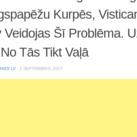
spapēžu Kurpēs, Vistica
 Veidojas Šī Problēma. Uz
No Tās Tikt Vaļā
AIDI.LV
·
2 SEPTEMBRIS, 2017