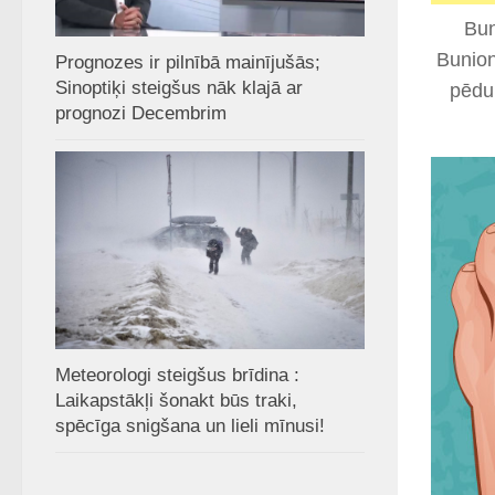
Bun
Bunion
Prognozes ir pilnībā mainījušās;
Sinoptiķi steigšus nāk klajā ar
pēdu.
prognozi Decembrim
Meteorologi steigšus brīdina :
Laikapstākļi šonakt būs traki,
spēcīga snigšana un lieli mīnusi!