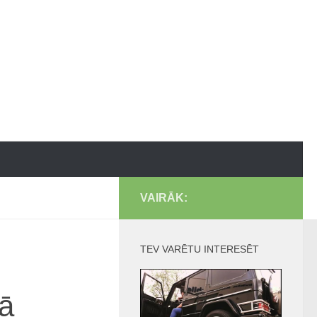
VAIRĀK:
TEV VARĒTU INTERESĒT
gā