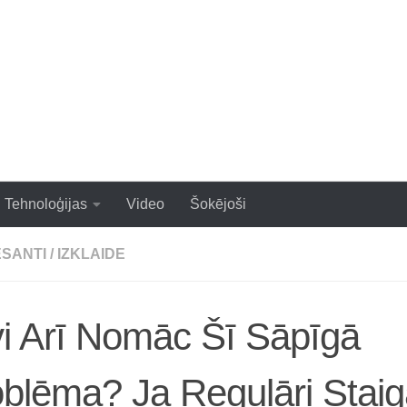
zraujoši un populāri raksti
Tehnoloģijas
Video
Šokējoši
ESANTI
/
IZKLAIDE
i Arī Nomāc Šī Sāpīgā
blēma? Ja Regulāri Stai