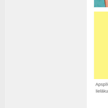
Apspīl
lielāk