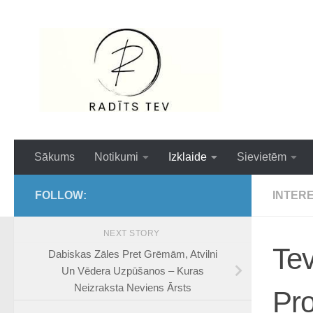
Skip to content
Interesanti,ai
Sākums
Notikumi
Izklaide
Sievietēm
FOLLOW:
INTER
NEXT STORY
Tev
Dabiskas Zāles Pret Grēmām, Atvilni
Un Vēdera Uzpūšanos – Kuras
Neizraksta Neviens Ārsts
Pro