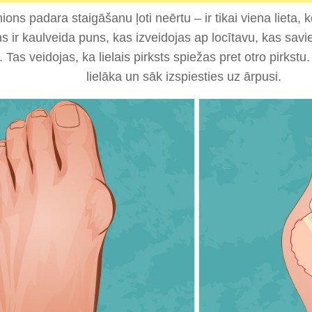
ions padara staigāšanu ļoti neērtu – ir tikai viena lieta, ko
s ir kaulveida puns, kas izveidojas ap locītavu, kas savien
 Tas veidojas, ka lielais pirksts spiežas pret otro pirkstu
lielāka un sāk izspiesties uz ārpusi.