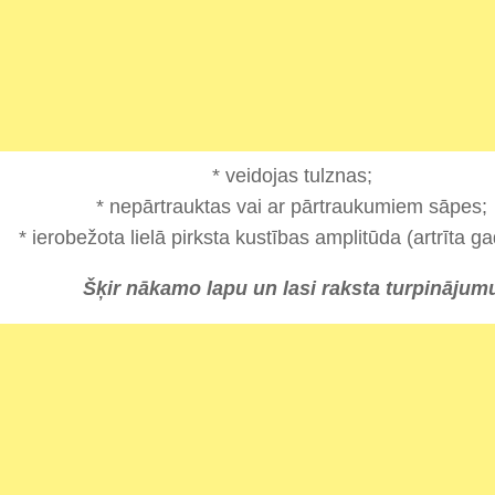
* veidojas tulznas;
* nepārtrauktas vai ar pārtraukumiem sāpes;
* ierobežota lielā pirksta kustības amplitūda (artrīta g
Šķir nākamo lapu un lasi raksta turpinājum