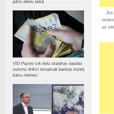
pāris dienu laikā
Jūs 
zinām,
uz van
VID Paziņo cik lielu skaidras naudas
summu drīkst iemaksāt bankas kontā
katru mēnesi