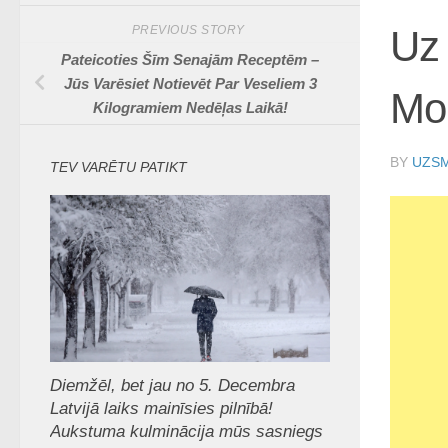
PREVIOUS STORY
Uz 
Pateicoties Šīm Senajām Receptēm –
Jūs Varēsiet Notievēt Par Veseliem 3
Mo
Kilogramiem Nedēļas Laikā!
BY
UZSM
TEV VARĒTU PATIKT
Diemžēl, bet jau no 5. Decembra
Latvijā laiks mainīsies pilnībā!
Aukstuma kulminācija mūs sasniegs