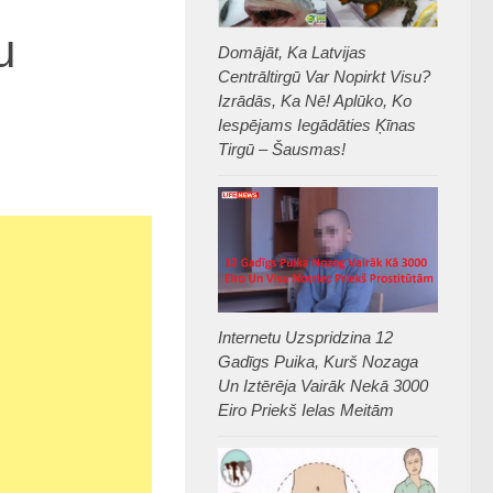
u
Domājāt, Ka Latvijas
Centrāltirgū Var Nopirkt Visu?
Izrādās, Ka Nē! Aplūko, Ko
Iespējams Iegādāties Ķīnas
Tirgū – Šausmas!
Internetu Uzspridzina 12
Gadīgs Puika, Kurš Nozaga
Un Iztērēja Vairāk Nekā 3000
Eiro Priekš Ielas Meitām