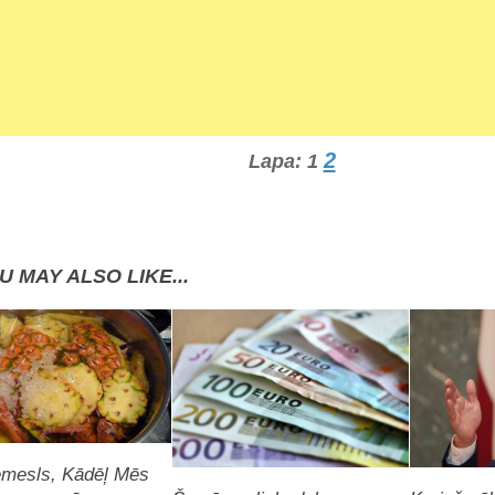
2
Lapa:
1
U MAY ALSO LIKE...
Iemesls, Kādēļ Mēs