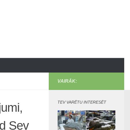
VAIRĀK:
TEV VARĒTU INTERESĒT
jumi,
ed Sev