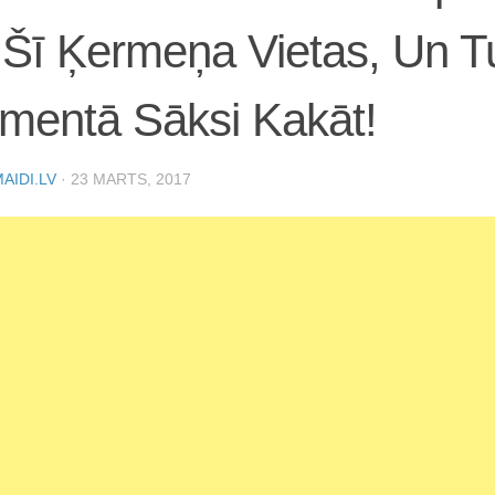
Šī Ķermeņa Vietas, Un T
mentā Sāksi Kakāt!
AIDI.LV
·
23 MARTS, 2017