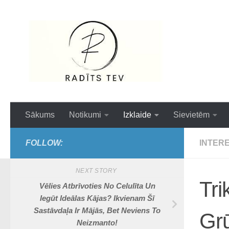
Skip to content
Interesanti,ai
Sākums
Notikumi
Izklaide
Sievietēm
FOLLOW:
INTER
NEXT STORY
Tri
Vēlies Atbrīvoties No Celulīta Un
Iegūt Ideālas Kājas? Ikvienam Šī
Sastāvdaļa Ir Mājās, Bet Neviens To
Grū
Neizmanto!