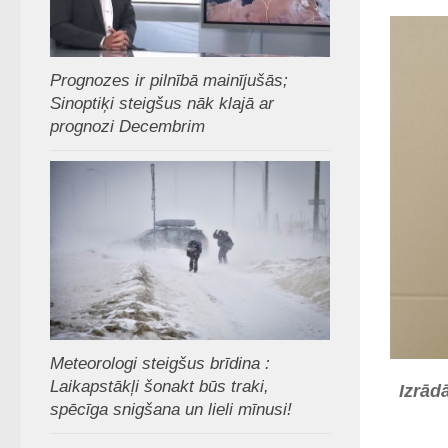
Prognozes ir pilnībā mainījušās;
Sinoptiķi steigšus nāk klajā ar
prognozi Decembrim
Meteorologi steigšus brīdina :
Laikapstākļi šonakt būs traki,
Izrād
spēcīga snigšana un lieli mīnusi!