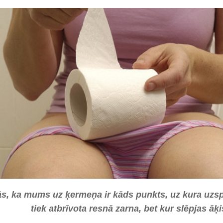
ās, ka mums uz ķermeņa ir kāds punkts, uz kura uz
tiek atbrīvota resnā zarna, bet kur slēpjas āķ