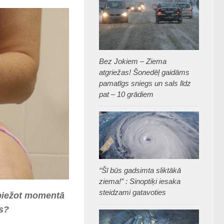
Bez Jokiem – Ziema
atgriežas! Šonedēļ gaidāms
pamatīgs sniegs un sals līdz
pat – 10 grādiem
“Šī būs gadsimta sliktākā
ziema!” : Sinoptiķi iesaka
steidzami gatavoties
spiežot momentā
is?