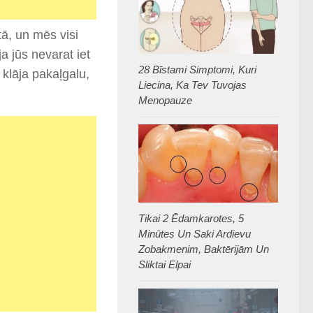
tā, un mēs visi
ja jūs nevarat iet
28 Bīstami Simptomi, Kuri
u klāja pakaļgalu,
Liecina, Ka Tev Tuvojas
Menopauze
Tikai 2 Ēdamkarotes, 5
Minūtes Un Saki Ardievu
Zobakmenim, Baktērijām Un
Sliktai Elpai