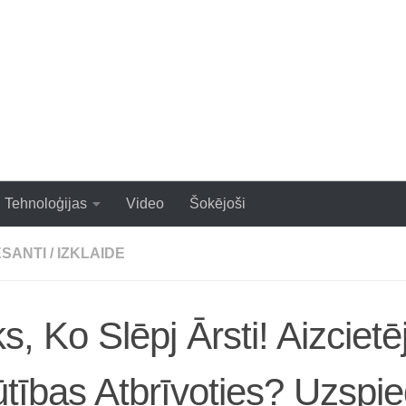
zraujoši un populāri raksti
Tehnoloģijas
Video
Šokējoši
ESANTI
/
IZKLAIDE
ks, Ko Slēpj Ārsti! Aizcietē
tības Atbrīvoties? Uzspi