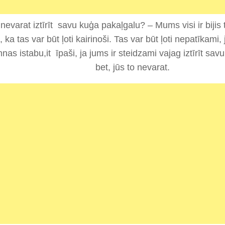
nevarat iztīrīt savu kuģa pakaļgalu? – Mums visi ir bijis 
 ka tas var būt ļoti kairinoši. Tas var būt ļoti nepatīkami, 
nas istabu,it īpaši, ja jums ir steidzami vajag iztīrīt sav
bet, jūs to nevarat.