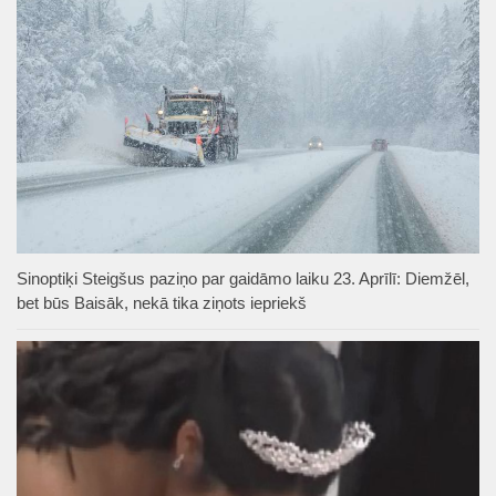
Sinoptiķi Steigšus paziņo par gaidāmo laiku 23. Aprīlī: Diemžēl,
bet būs Baisāk, nekā tika ziņots iepriekš