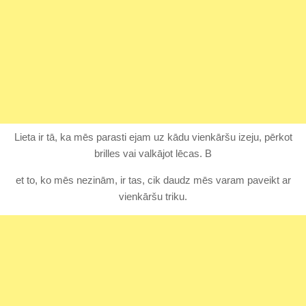
Lieta ir tā, ka mēs parasti ejam uz kādu vienkāršu izeju, pērkot
brilles vai valkājot lēcas. B
et to, ko mēs nezinām, ir tas, cik daudz mēs varam paveikt ar
vienkāršu triku.