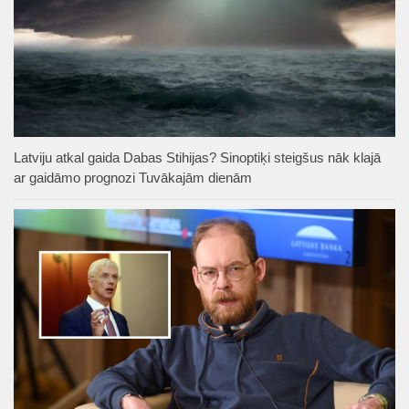
Latviju atkal gaida Dabas Stihijas? Sinoptiķi steigšus nāk klajā
ar gaidāmo prognozi Tuvākajām dienām