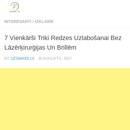
Skip to content
INTERESANTI
/
IZKLAIDE
7 Vienkārši Triki Redzes Uzlabošanai Bez
Lāzērķirurģijas Un Brillēm
BY
UZSMAIDI.LV
·
30 AUGUSTS, 2017