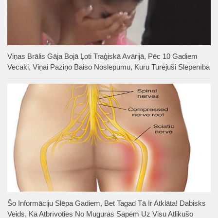
Viņas Brālis Gāja Bojā Ļoti Traģiskā Avārijā, Pēc 10 Gadiem
Vecāki, Viņai Paziņo Baiso Noslēpumu, Kuru Turējuši Slepenībā
Šo Informāciju Slēpa Gadiem, Bet Tagad Tā Ir Atklāta! Dabisks
Veids, Kā Atbrīvoties No Muguras Sāpēm Uz Visu Atlikušo