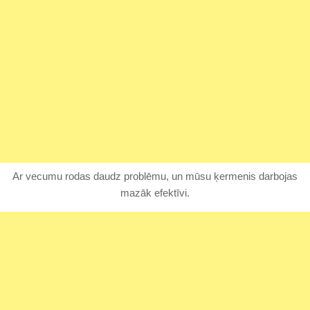
Ar vecumu rodas daudz problēmu, un mūsu ķermenis darbojas
mazāk efektīvi.