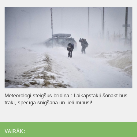
Meteorologi steigšus brīdina : Laikapstākļi šonakt būs
traki, spēcīga snigšana un lieli mīnusi!
VAIRĀK: