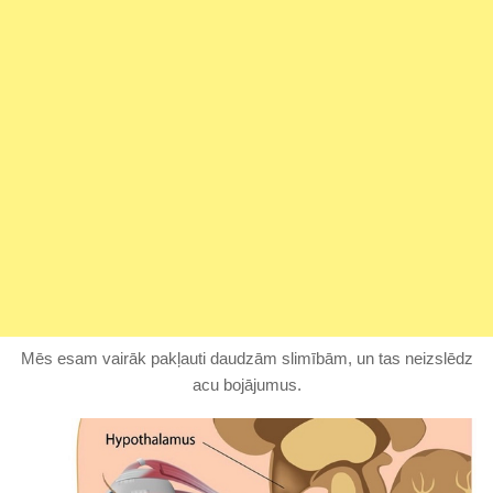
Mēs esam vairāk pakļauti daudzām slimībām, un tas neizslēdz
acu bojājumus.