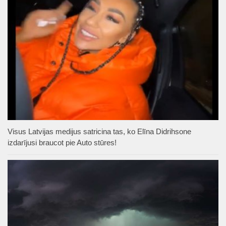
Visus Latvijas medijus satricina tas, ko Elīna Didrihsone
izdarījusi braucot pie Auto stūres!