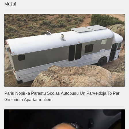
Mūžu!
Pāris Nopirka Parastu Skolas Autobusu Un Pārveidoja To Par
Grezniem Apartamentiem