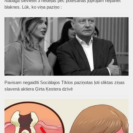
Nabaga sievietei 3 nedēļas pēc potēšanās joprojām nepāriet
blaknes. Lūk, ko viņa paziņo :
Pavisam negaidīti Sociālajos Tīklos paziņotas ļoti sliktas ziņas
slavenā aktiera Ģirta Ķestera dzīvē