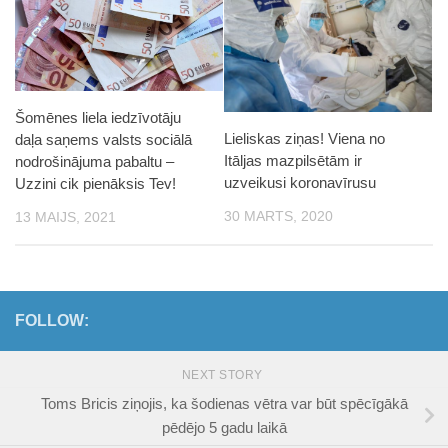
Šomēnes liela iedzīvotāju
Lieliskas ziņas! Viena no
daļa saņems valsts sociālā
Itāljas mazpilsētām ir
nodrošinājuma pabaltu –
uzveikusi koronavīrusu
Uzzini cik pienāksis Tev!
30 MARTS, 2020
13 MAIJS, 2021
FOLLOW:
NEXT STORY
Toms Bricis ziņojis, ka šodienas vētra var būt spēcīgākā
pēdējo 5 gadu laikā