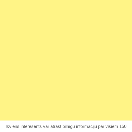
Ikviens interesents var atrast pilnīgu informāciju par visiem 150