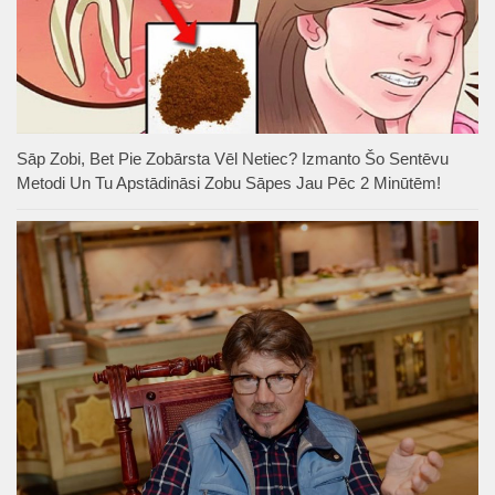
Sāp Zobi, Bet Pie Zobārsta Vēl Netiec? Izmanto Šo Sentēvu
Metodi Un Tu Apstādināsi Zobu Sāpes Jau Pēc 2 Minūtēm!