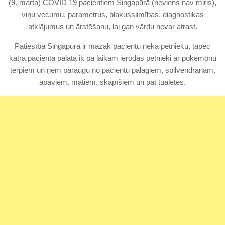
(9. marta) COVID 19 pacientiem Singapūrā (neviens nav miris),
viņu vecumu, parametrus, blakusslimības, diagnostikas
atklājumus un ārstēšanu, lai gan vārdu nevar atrast.
Patiesībā Singapūrā ir mazāk pacientu nekā pētnieku, tāpēc
katra pacienta palātā ik pa laikam ierodas pētnieki ar pokemonu
tērpiem un ņem paraugu no pacientu palagiem, spilvendrānām,
apaviem, matiem, skapīšiem un pat tualetes.