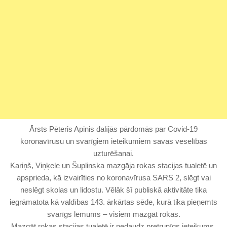
Ārsts Pēteris Apinis dalījās pārdomās par Covid-19
koronavīrusu un svarīgiem ieteikumiem savas veselības
uzturēšanai.
Kariņš, Viņķele un Šuplinska mazgāja rokas stacijas tualetē un
apsprieda, kā izvairīties no koronavīrusa SARS 2, slēgt vai
neslēgt skolas un lidostu. Vēlāk šī publiskā aktivitāte tika
iegrāmatota kā valdības 143. ārkārtas sēde, kurā tika pieņemts
svarīgs lēmums – visiem mazgāt rokas.
Mazgāt rokas stacijas tualetē ir nedaudz pretrunīgs ieteikums.