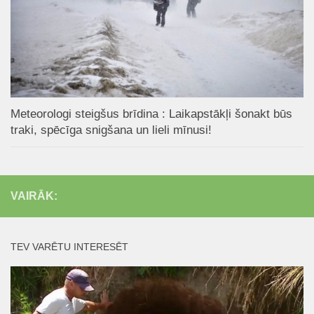
Meteorologi steigšus brīdina : Laikapstākļi šonakt būs
traki, spēcīga snigšana un lieli mīnusi!
VAIRĀK:
TEV VARĒTU INTERESĒT