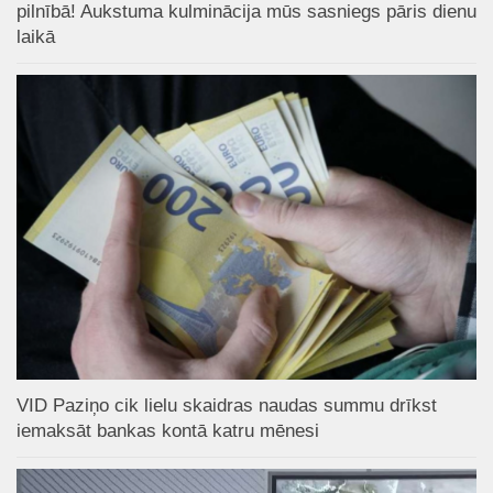
pilnībā! Aukstuma kulminācija mūs sasniegs pāris dienu
laikā
VID Paziņo cik lielu skaidras naudas summu drīkst
iemaksāt bankas kontā katru mēnesi