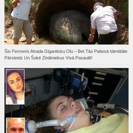
Šis Fermeris Atrada Gigantisku Olu – Bet Tās Patiesā Identitāte
Pārsteidz Un Šokē Zinātniekus Visā Pasaulē!