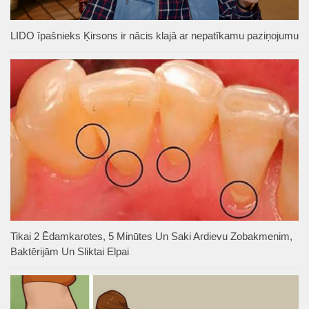
LIDO īpašnieks Ķirsons ir nācis klajā ar nepatīkamu paziņojumu
Tikai 2 Ēdamkarotes, 5 Minūtes Un Saki Ardievu Zobakmenim,
Baktērijām Un Sliktai Elpai