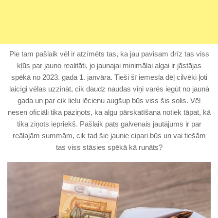
Pie tam pašlaik vēl ir atzīmēts tas, ka jau pavisam drīz tas viss
kļūs par jauno realitāti, jo jaunajai minimālai algai ir jāstājas
spēkā no 2023. gada 1. janvāra. Tieši šī iemesla dēļ cilvēki ļoti
laicīgi vēlas uzzināt, cik daudz naudas viņi varēs iegūt no jaunā
gada un par cik lielu lēcienu augšup būs viss šis solis. Vēl
nesen oficiāli tika paziņots, ka algu pārskatīšana notiek tāpat, kā
tika ziņots iepriekš. Pašlaik pats galvenais jautājums ir par
reālajām summām, cik tad šie jaunie cipari būs un vai tiešām
tas viss stāsies spēkā kā runāts?