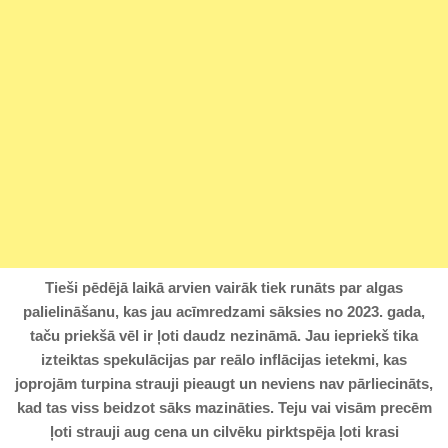
Tieši pēdējā laikā arvien vairāk tiek runāts par algas
palielināšanu, kas jau acīmredzami sāksies no 2023. gada,
taču priekšā vēl ir ļoti daudz nezināmā. Jau iepriekš tika
izteiktas spekulācijas par reālo inflācijas ietekmi, kas
joprojām turpina strauji pieaugt un neviens nav pārliecināts,
kad tas viss beidzot sāks mazināties. Teju vai visām precēm
ļoti strauji aug cena un cilvēku pirktspēja ļoti krasi