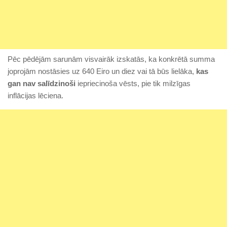
Pēc pēdējām sarunām visvairāk izskatās, ka konkrētā summa
joprojām nostāsies uz 640 Eiro un diez vai tā būs lielāka,
kas
gan nav salīdzinoši
iepriecinoša vēsts, pie tik milzīgas
inflācijas lēciena.