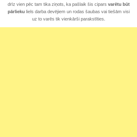
drīz vien pēc tam tika ziņots, ka pašlaik šis cipars
varētu būt
pārlieku
liels darba devējiem un rodas šaubas vai tiešām visi
uz to varēs tik vienkārši parakstīties.