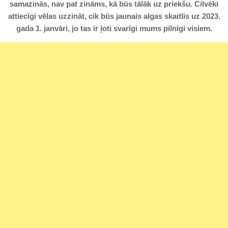
samazinās, nav pat zināms, kā būs tālāk uz priekšu. Cilvēki
attiecīgi vēlas uzzināt, cik būs jaunais algas skaitlis uz 2023.
gada 1. janvāri, jo tas ir ļoti svarīgi mums pilnīgi visiem.