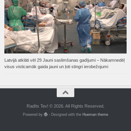
Latvijā atklāti vēl 29 Jauni saslimšanas gadījumi – Nākamnedēļ
visus visticamāk gaida jauni un ļoti stingri ierobežojumi
Radīts Tev! © 2026. All Rights Reserved.
Powered by
- Designed with the
Hueman theme