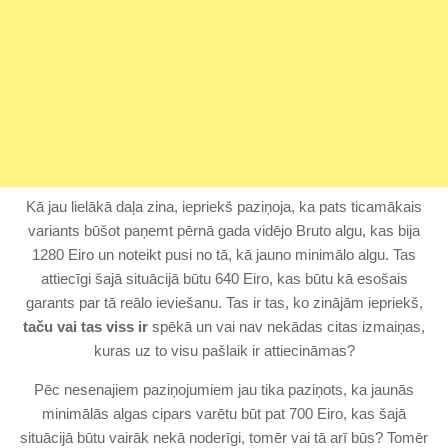
Kā jau lielākā daļa zina, iepriekš paziņoja, ka pats ticamākais
variants būšot paņemt pērnā gada vidējo Bruto algu, kas bija
1280 Eiro un noteikt pusi no tā, kā jauno minimālo algu. Tas
attiecīgi šajā situācijā būtu 640 Eiro, kas būtu kā esošais
garants par tā reālo ieviešanu. Tas ir tas, ko zinājām iepriekš,
taču vai tas viss ir
spēkā un vai nav nekādas citas izmaiņas,
kuras uz to visu pašlaik ir attiecināmas?
Pēc nesenajiem paziņojumiem jau tika paziņots, ka jaunās
minimālās algas cipars varētu būt pat 700 Eiro, kas šajā
situācijā būtu vairāk nekā noderīgi, tomēr vai tā arī būs? Tomēr