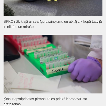
SPKC nāk klajā ar svarīgu paziņojumu un atklāj cik kopā Latvijā
ir inficēto un mirušo
Ķīnā ir apstiprinātas pirmās zāles priekš Koronavīrusa
ārstēšanas