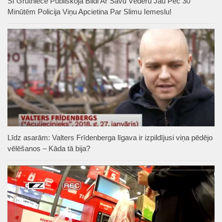
Šī Grūtniece Publiskoja Bildi Ar Savu Vēderu Jau Pēc 30
Minūtēm Policija Viņu Apcietina Par Slimu Iemeslu!
Līdz asarām: Valters Frīdenberga līgava ir izpildījusi viņa pēdējo
vēlēšanos – Kāda tā bija?