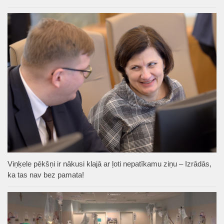
Viņķele pēkšņi ir nākusi klajā ar ļoti nepatīkamu ziņu – Izrādās,
ka tas nav bez pamata!