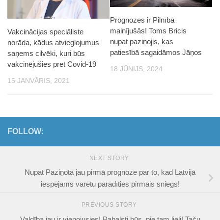
Prognozes ir Pilnībā
mainījušās! Toms Bricis
Vakcinācijas speciāliste
nupat paziņojis, kas
norāda, kādus atvieglojumus
patiesībā sagaidāmos Jāņos
saņems cilvēki, kuri būs
vakcinējušies pret Covid-19
18 JŪNIJS, 2024
15 JANVĀRIS, 2021
FOLLOW:
NEXT STORY
Nupat Paziņota jau pirmā prognoze par to, kad Latvijā
iespējams varētu parādīties pirmais sniegs!
PREVIOUS STORY
Valdība jau ir vienojusies! Pabalsti būs, pie tam lieli! Taču