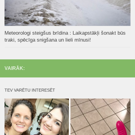
Meteorologi steigšus brīdina : Laikapstākļi šonakt būs
traki, spēcīga snigšana un lieli mīnusi!
VAIRĀK:
TEV VARĒTU INTERESĒT