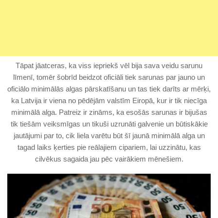
Tāpat jāatceras, ka viss iepriekš vēl bija sava veidu sarunu
līmenī, tomēr šobrīd beidzot oficiāli tiek sarunas par jauno un
oficiālo minimālās algas pārskatīšanu un tas tiek darīts ar mērķi,
ka Latvija ir viena no pēdējām valstīm Eiropā, kur ir tik niecīga
minimālā alga. Patreiz ir zināms, ka esošās sarunas ir bijušas
tik tiešām veiksmīgas un tikuši uzrunāti galvenie un būtiskākie
jautājumi par to, cik liela varētu būt šī jaunā minimālā alga un
tagad laiks ķerties pie reālajiem cipariem, lai uzzinātu, kas
cilvēkus sagaida jau pēc vairākiem mēnešiem.