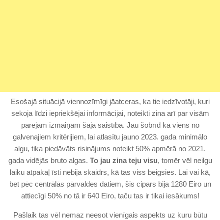
Esošajā situācijā viennozīmīgi jāatceras, ka tie iedzīvotāji, kuri
sekoja līdzi iepriekšējai informācijai, noteikti zina arī par visām
pārējām izmaiņām šajā saistībā. Jau šobrīd kā viens no
galvenajiem kritērijiem, lai atlasītu jauno 2023. gada minimālo
algu, tika piedāvāts risinājums noteikt 50% apmērā no 2021.
gada vidējās bruto algas.
To jau zina teju visu
, tomēr vēl neilgu
laiku atpakaļ īsti nebija skaidrs, kā tas viss beigsies. Lai vai kā,
bet pēc centrālās pārvaldes datiem, šis cipars bija 1280 Eiro un
attiecīgi 50% no tā ir 640 Eiro, taču tas ir tikai iesākums!
Pašlaik tas vēl nemaz neesot vienīgais aspekts uz kuru būtu