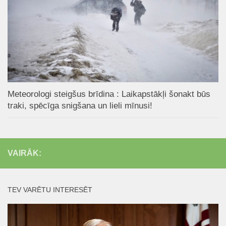
Meteorologi steigšus brīdina : Laikapstākļi šonakt būs
traki, spēcīga snigšana un lieli mīnusi!
VAIRĀK:
TEV VARĒTU INTERESĒT