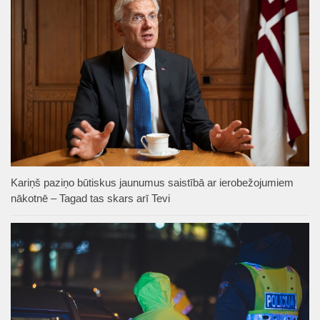
Kariņš paziņo būtiskus jaunumus saistībā ar ierobežojumiem
nākotnē – Tagad tas skars arī Tevi