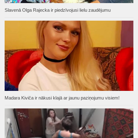
Slavenā Olga Rajecka ir piedzīvojusi lielu zaudējumu
Madara Kiviča ir nākusi klajā ar jaunu paziņojumu visiem!