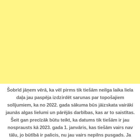
Šobrīd jāņem vērā, ka vēl pirms tik tiešām neilga laika liela
daļa jau paspēja izdzirdēt sarunas par topošajiem
solījumiem, ka no 2022. gada sākuma būs jāizskata vairāki
jaunās algas lielumi un pārējās darbības, kas ar to saistītas.
Šeit gan precīzāk būtu teikt, ka datums tik tiešām ir jau
nosprausts kā 2023. gada 1. janvāris, kas tiešām vairs nav
tālu, jo būtībā ir palicis, nu jau vairs nepilns pusgads. Ja