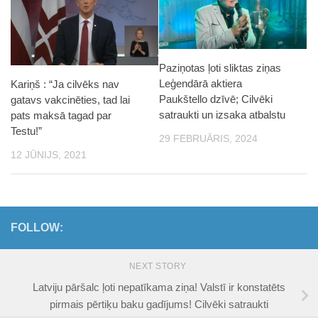
Paziņotas ļoti sliktas ziņas
Leģendārā aktiera
Kariņš : “Ja cilvēks nav
Paukštello dzīvē; Cilvēki
gatavs vakcinēties, tad lai
satraukti un izsaka atbalstu
pats maksā tagad par
Testu!”
29 FEBRUĀRIS, 2024
12 JŪNIJS, 2021
FOLLOW:
NEXT STORY
Latviju pāršalc ļoti nepatīkama ziņa! Valstī ir konstatēts
pirmais pērtiķu baku gadījums! Cilvēki satraukti