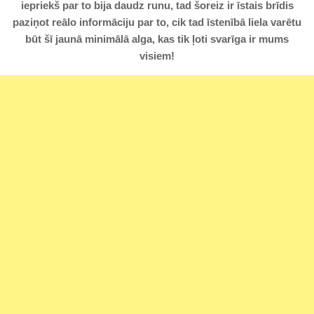
iepriekš par to bija daudz runu, tad šoreiz ir īstais brīdis
paziņot reālo informāciju par to, cik tad īstenībā liela varētu
būt šī jaunā minimālā alga, kas tik ļoti svarīga ir mums
visiem!