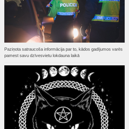
Paziņota satraucoša informācija par to, kādos gadījumos varēs
pamest savu dzīvesvietu lokdauna laikā