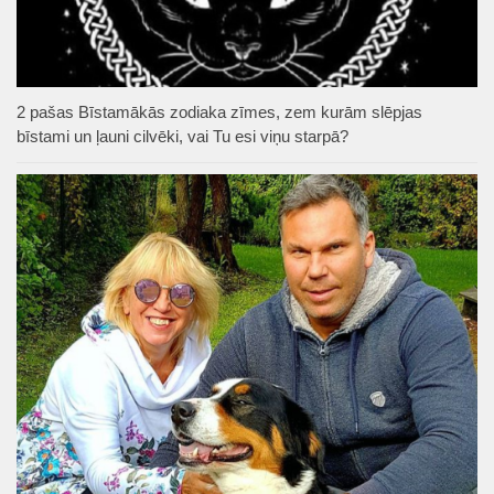
2 pašas Bīstamākās zodiaka zīmes, zem kurām slēpjas
bīstami un ļauni cilvēki, vai Tu esi viņu starpā?