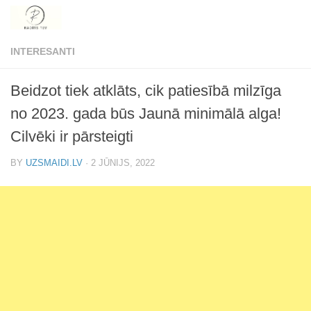
Skip to content
INTERESANTI
Beidzot tiek atklāts, cik patiesībā milzīga
no 2023. gada būs Jaunā minimālā alga!
Cilvēki ir pārsteigti
BY
UZSMAIDI.LV
·
2 JŪNIJS, 2022