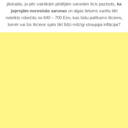
jāskatās, jo pēc vairākām pēdējām sarunām ticis paziņots,
ka
joprojām norosinās sarunas
un algas lielums varētu tikt
noteikts robežās no 640 – 700 Eiro, kas būtu patīkams lēciens,
tomēr vai šis lēciens spēs tikt līdzi milzīgi straujajai inflācijai?