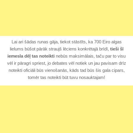
Lai ari šādas runas gāja, tiekot stāstīts, ka 700 Eiro algas
lielums būšot pārāk straujš lēciens konkrētajā brīdī,
tieši šī
iemesla dēļ tas noteikti
nebūs maksimālais, taču par to visu
vēl ir pāragri spriest, jo debates vēl notiek un jau pavisam drīz
noteikti oficiāli būs vienošanās, kāds tad būs šis gala cipars,
tomēr tas noteikti būt tuvu nosauktajam!