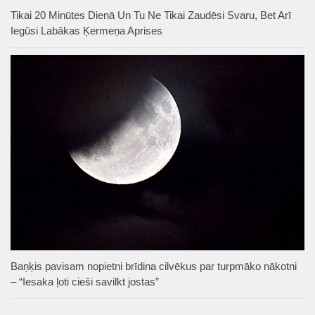
Tikai 20 Minūtes Dienā Un Tu Ne Tikai Zaudēsi Svaru, Bet Arī
Iegūsi Labākas Ķermeņa Aprises
Baņķis pavisam nopietni brīdina cilvēkus par turpmāko nākotni
– “Iesaka ļoti cieši savilkt jostas”