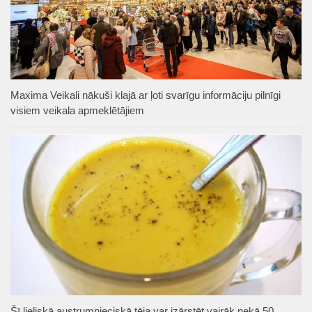
Maxima Veikali nākuši klajā ar ļoti svarīgu informāciju pilnīgi
visiem veikala apmeklētājiem
Šī lieliskā austrumnieciskā tēja var izārstēt vairāk nekā 50