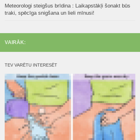
Meteorologi steigšus brīdina : Laikapstākļi šonakt būs
traki, spēcīga snigšana un lieli mīnusi!
VAIRĀK:
TEV VARĒTU INTERESĒT