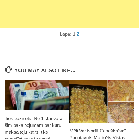
2
Lapa:
1
YOU MAY ALSO LIKE...
Tiek paziņots: No 1. Janvāra
šim pakalpojumam par kuru
Mēli Var Norīt! Cepeškrāsnī
maksā teju katrs, tiks
Pagatavots Marinēts Vistas
pamatīgi pacelta cena!