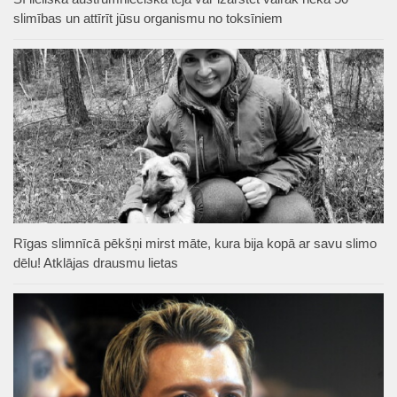
slimības un attīrīt jūsu organismu no toksīniem
Rīgas slimnīcā pēkšņi mirst māte, kura bija kopā ar savu slimo
dēlu! Atklājas drausmu lietas