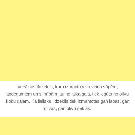
Vecākais līdzeklis, kuru izmanto visa veida sāpēm,
apdegumiem un slimībām jau no laika gala, tiek iegūts no olīvu
koku daļām. Kā lielisks līdzeklis tiek izmantotas gan lapas, gan
olīvas, gan olīvu sēklas.