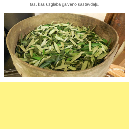
tās, kas uzglabā galveno sastāvdaļu.