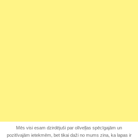
Mēs visi esam dzirdējuši par olīveļļas spēcīgajām un
pozitīvajām ietekmēm, bet tikai daži no mums zina, ka lapas ir