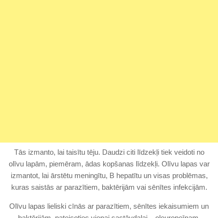
Tās izmanto, lai taisītu tēju. Daudzi citi līdzekļi tiek veidoti no
olīvu lapām, piemēram, ādas kopšanas līdzekļi. Olīvu lapas var
izmantot, lai ārstētu meningītu, B hepatītu un visas problēmas,
kuras saistās ar parazītiem, baktērijām vai sēnītes infekcijām.
Olīvu lapas lieliski cīnās ar parazītiem, sēnītes iekaisumiem un
baktērijām, pateicoties vienai sastāvdaļai – oleuropeīnam.