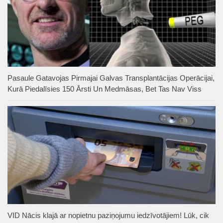
Pasaule Gatavojas Pirmajai Galvas Transplantācijas Operācijai,
Kurā Piedalīsies 150 Ārsti Un Medmāsas, Bet Tas Nav Viss
VID Nācis klajā ar nopietnu paziņojumu iedzīvotājiem! Lūk, cik