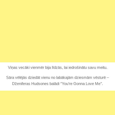
Viņas vecāki vienmēr bija līdzās, lai iedrošinātu savu meitu.
Sāra vēlējās dziedāt vienu no labākajām dziesmām vēsturē –
Dženiferas Hudsones balādi ‘’You’re Gonna Love Me’’.