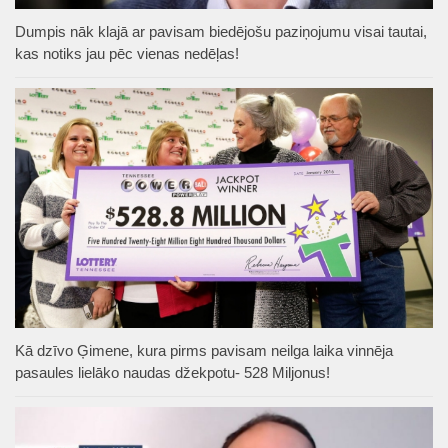
Dumpis nāk klajā ar pavisam biedējošu paziņojumu visai tautai,
kas notiks jau pēc vienas nedēļas!
Kā dzīvo Ģimene, kura pirms pavisam neilga laika vinnēja
pasaules lielāko naudas džekpotu- 528 Miljonus!