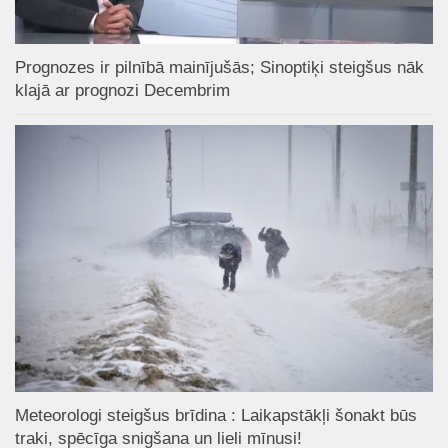
Prognozes ir pilnībā mainījušās; Sinoptiķi steigšus nāk
klajā ar prognozi Decembrim
Meteorologi steigšus brīdina : Laikapstākļi šonakt būs
traki, spēcīga snigšana un lieli mīnusi!