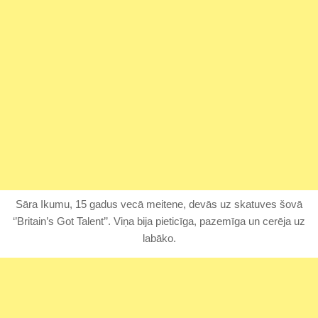
Sāra Ikumu, 15 gadus vecā meitene, devās uz skatuves šovā
‘’Britain’s Got Talent’’. Viņa bija pieticīga, pazemīga un cerēja uz
labāko.