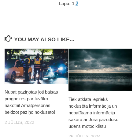
2
Lapa:
1
YOU MAY ALSO LIKE...
Nupat paziņotas ļoti baisas
prognozes par tuvāko
Tiek atklāta iepriekš
nākotni! Amatpersonas
noklusēta informācija un
beidzot paziņo noklusēto!
nepatīkama informācija
sakarā ar Jūrā pazudušo
2 JŪLIJS, 2022
ūdens motociklistu
26 JŪLIJS, 2024