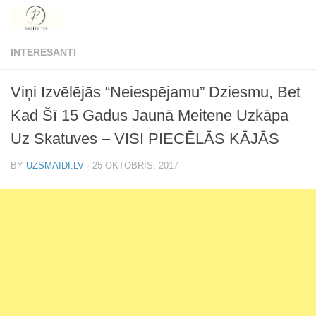
Skip to content
INTERESANTI
Viņi Izvēlējās “Neiespējamu” Dziesmu, Bet
Kad Šī 15 Gadus Jaunā Meitene Uzkāpa
Uz Skatuves – VISI PIECĒLĀS KĀJĀS
BY
UZSMAIDI.LV
·
25 OKTOBRIS, 2017