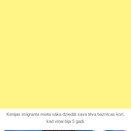
Kenijas imigranta meita sāka dziedāt sava tēva baznīcas korī,
kad viņai bija 5 gadi.