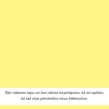
Šķir nākamo lapu un lasi raksta turpinājumu, kā arī aplūko,
kā tad viņa pārsteidza visus klātesošos