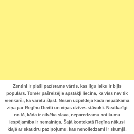
Zentini ir plaši pazīstams vārds, kas ilgu laiku ir bijis
populārs. Tomēr pašreizējie apstākļi liecina, ka viss nav tik
vienkārši, kā varētu šķist. Nesen uzpeldēja kāda nepatīkama
ziņa par Regīnu Devīti un viņas dzīves stāvokli. Neatkarīgi
no tā, kāda ir cilvēka slava, neparedzamu notikumu
iespējamība ir nemainīga. Šajā kontekstā Regīna nākusi
klajā ar skaudru paziņojumu, kas nenoliedzami ir skumjš.