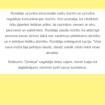
Runātājs uzsvēra emocionālo saišu nozīmi un uzsvēra
regulāras komunikācijas nozīmi. Viņi uzskatīja, ka cilvēkiem
būtu jāpieliek lielākas pūles, lai sazinātos vienam ar otru,
piezvanot un satiekoties. Runātājs pauda nožēlu, ka attiecīgā
persona savas dzīves laikā nav saņēmusi pietiekamu atzinību
un ir pelnījusi lielāku atzinību. Runātāja nobeigumā sacīja: “Viņa
savā mūžā bija pelnījusi daudz, daudz vairāk ziedu nekā viņas
atvadas.
Notikums “Zentiņai” sagādājis lielas sāpes, tomēr kalpo kā
atgādinājums vienmēr turēt savus tuviniekus.