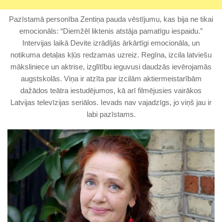
Pazīstamā personība Zentiņa pauda vēstījumu, kas bija ne tikai
emocionāls: “Diemžēl liktenis atstāja pamatīgu iespaidu.”
Intervijas laikā Devite izrādījās ārkārtīgi emocionāla, un
notikuma detaļas kļūs redzamas uzreiz. Regīna, izcila latviešu
māksliniece un aktrise, izglītību ieguvusi daudzās ievērojamās
augstskolās. Viņa ir atzīta par izcilām aktiermeistarībām
dažādos teātra iestudējumos, kā arī filmējusies vairākos
Latvijas televīzijas seriālos. Ievads nav vajadzīgs, jo viņš jau ir
labi pazīstams.