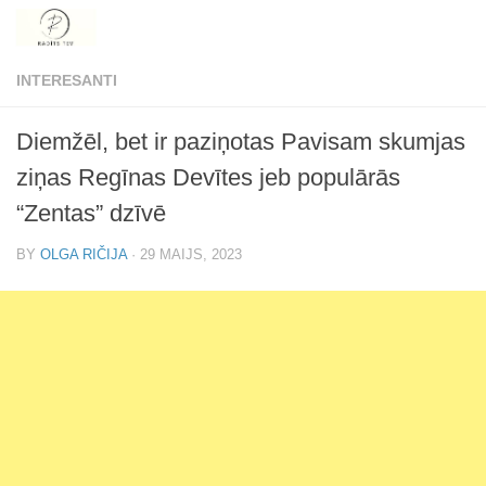
Skip to content
INTERESANTI
Diemžēl, bet ir paziņotas Pavisam skumjas
ziņas Regīnas Devītes jeb populārās
“Zentas” dzīvē
BY
OLGA RIČIJA
·
29 MAIJS, 2023