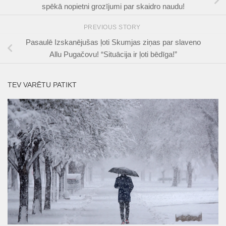
spēkā nopietni grozījumi par skaidro naudu!
PREVIOUS STORY
Pasaulē Izskanējušas ļoti Skumjas ziņas par slaveno
Allu Pugačovu! “Situācija ir ļoti bēdīga!”
TEV VARĒTU PATIKT