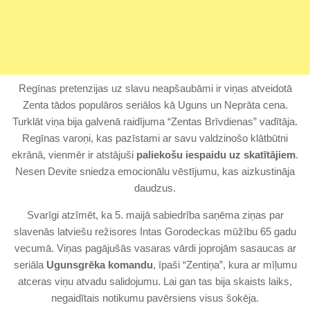
Regīnas pretenzijas uz slavu neapšaubāmi ir viņas atveidotā
Zenta tādos populāros seriālos kā Uguns un Neprāta cena.
Turklāt viņa bija galvenā raidījuma “Zentas Brīvdienas” vadītāja.
Regīnas varoņi, kas pazīstami ar savu valdzinošo klātbūtni
ekrānā, vienmēr ir atstājuši
paliekošu iespaidu uz skatītājiem
.
Nesen Devite sniedza emocionālu vēstījumu, kas aizkustināja
daudzus.
Svarīgi atzīmēt, ka 5. maijā sabiedrība saņēma ziņas par
slavenās latviešu režisores Intas Gorodeckas mūžību 65 gadu
vecumā. Viņas pagājušās vasaras vārdi joprojām sasaucas ar
seriāla
Ugunsgrēka komandu
, īpaši “Zentiņa”, kura ar mīļumu
atceras viņu atvadu salidojumu. Lai gan tas bija skaists laiks,
negaidītais notikumu pavērsiens visus šokēja.