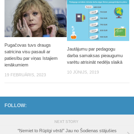
Pugačovas tuvs draugs
Jautājumu par pedagogu
satricina visu pasauli ar
darba samaksas pieaugumu
patiesību par viņas īstajiem
varētu atrisināt nedēļa slaikā
ienākumiem
10 JŪNIJS, 2019
19 FEBRUĀRIS, 2023
FOLLOW:
NEXT STORY
“Ņemiet to Rūpīgi vērā!” Jau no Šodienas stājušies