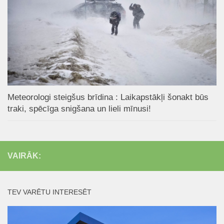
Meteorologi steigšus brīdina : Laikapstākļi šonakt būs
traki, spēcīga snigšana un lieli mīnusi!
VAIRĀK:
TEV VARĒTU INTERESĒT