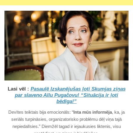
Lasi vēl :
Pasaulē Izskanējušas ļoti Skumjas ziņas
par slaveno Allu Pugačovu! “Situācija ir ļoti
bēdīga!”
Devītes teiktais bija emocionāls: “
Inta mūs informēja
, ka, ja
seriāls turpināsies, organizatorisko problēmu dēļ viņa tajā
nepiedalīsies.” Diemžēl tagad ir iejaukusies liktenis, visu