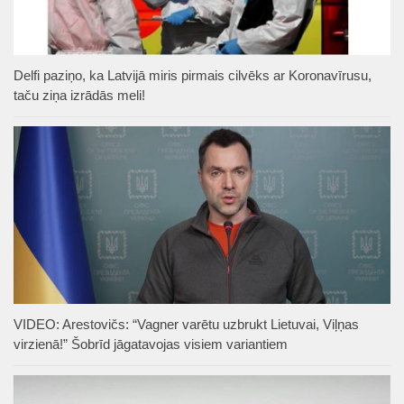
Delfi paziņo, ka Latvijā miris pirmais cilvēks ar Koronavīrusu,
taču ziņa izrādās meli!
VIDEO: Arestovičs: “Vagner varētu uzbrukt Lietuvai, Viļņas
virzienā!” Šobrīd jāgatavojas visiem variantiem