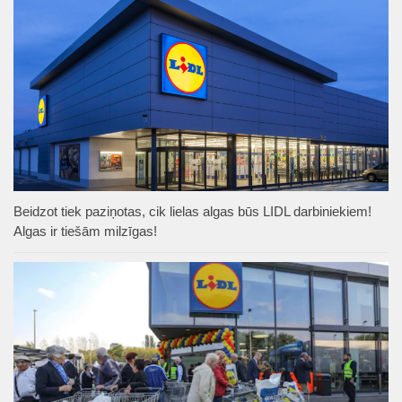
Beidzot tiek paziņotas, cik lielas algas būs LIDL darbiniekiem!
Algas ir tiešām milzīgas!