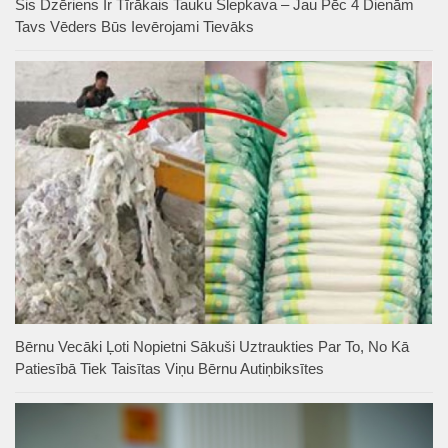
Šis Dzēriens Ir Tīrākais Tauku Slepkava – Jau Pēc 4 Dienām
Tavs Vēders Būs Ievērojami Tievāks
Bērnu Vecāki Ļoti Nopietni Sākuši Uztraukties Par To, No Kā
Patiesībā Tiek Taisītas Viņu Bērnu Autiņbiksītes