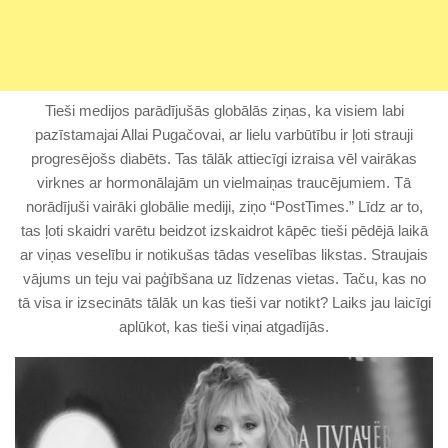
Tieši medijos parādījušās globālās ziņas, ka visiem labi
pazīstamajai Allai Pugačovai, ar lielu varbūtību ir ļoti strauji
progresējošs diabēts. Tas tālāk attiecīgi izraisa vēl vairākas
virknes ar hormonālajām un vielmaiņas traucējumiem. Tā
norādījuši vairāki globālie mediji, ziņo “PostTimes.” Līdz ar to,
tas ļoti skaidri varētu beidzot izskaidrot kāpēc tieši pēdējā laikā
ar viņas veselību ir notikušas tādas veselības likstas. Straujais
vājums un teju vai paģībšana uz līdzenas vietas. Taču, kas no
tā visa ir izsecināts tālāk un kas tieši var notikt? Laiks jau laicīgi
aplūkot, kas tieši viņai atgadījās.