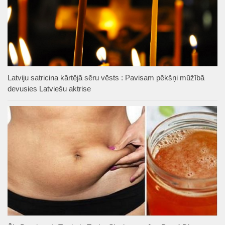
Latviju satricina kārtējā sēru vēsts : Pavisam pēkšņi mūžībā
devusies Latviešu aktrise