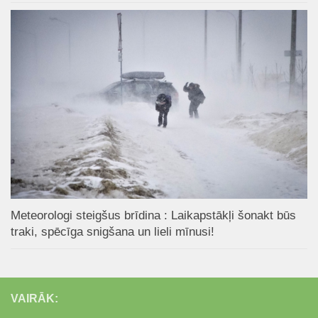
Meteorologi steigšus brīdina : Laikapstākļi šonakt būs
traki, spēcīga snigšana un lieli mīnusi!
VAIRĀK: