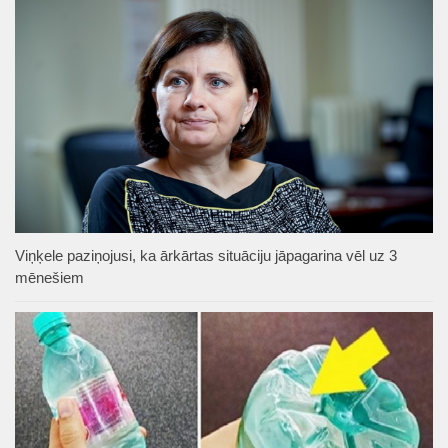
Viņķele paziņojusi, ka ārkārtas situāciju jāpagarina vēl uz 3
mēnešiem