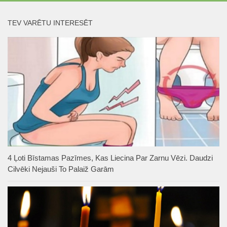
TEV VARĒTU INTERESĒT
4 Ļoti Bīstamas Pazīmes, Kas Liecina Par Zarnu Vēzi. Daudzi
Cilvēki Nejauši To Palaiž Garām