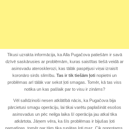
Tikusi uzrakta informācija, ka Alla Pugačova patiešām ir savā
dzīvē saskārusies ar problēmām, kuras saistītas tiešā veidā ar
asinsvadu aterosklerozi, kas tālāk paspējusi viņai izraisīt
koronāro sirds slimību.
Tas ir tik tiešām ļoti
nopietni un
problēmas arī tālāk var sekot ļoti smagas. Tomēr, kā tas viss
notika un kas pašlaik par to visu ir zināms?
Vēl salīdzinoši nesen atklātībā nācis, ka Pugačova bija
pārcietusi smagu operāciju, lai tikai varētu paplašināt esošos
asinsvadus un pēc neilga laika šī operācija jau atkal tika
atkārtota. Jāņem vēra, ka šīs problēmas ir bijušas ļoti
pamatīgas, tomēr par tām tika runātas ļoti maz. Cik noprotams,