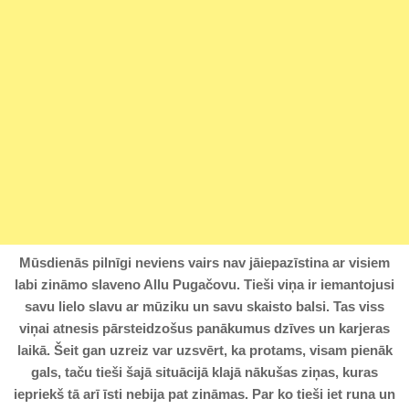
Mūsdienās pilnīgi neviens vairs nav jāiepazīstina ar visiem
labi zināmo slaveno Allu Pugačovu. Tieši viņa ir iemantojusi
savu lielo slavu ar mūziku un savu skaisto balsi. Tas viss
viņai atnesis pārsteidzošus panākumus dzīves un karjeras
laikā. Šeit gan uzreiz var uzsvērt, ka protams, visam pienāk
gals, taču tieši šajā situācijā klajā nākušas ziņas, kuras
iepriekš tā arī īsti nebija pat zināmas. Par ko tieši iet runa un