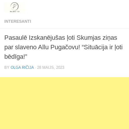
Skip to content
INTERESANTI
Pasaulē Izskanējušas ļoti Skumjas ziņas
par slaveno Allu Pugačovu! “Situācija ir ļoti
bēdīga!”
BY
OLGA RIČIJA
·
28 MAIJS, 2023