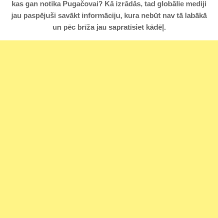
kas gan notika Pugačovai? Kā izrādās, tad globālie mediji
jau paspējuši savākt informāciju, kura nebūt nav tā labākā
un pēc brīža jau sapratīsiet kādēļ.