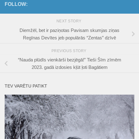
FOLLOW:
NEXT STORY
Diemžēl, bet ir paziņotas Pavisam skumjas ziņas
Regīnas Devītes jeb populārās “Zentas” dzīvē
PREVIOUS STORY
“Nauda plūdīs vienkārši bezjēgā!” Tieši Šīm zīmēm
2023. gadā izdosies kļūt ļoti Bagātiem
TEV VARĒTU PATIKT