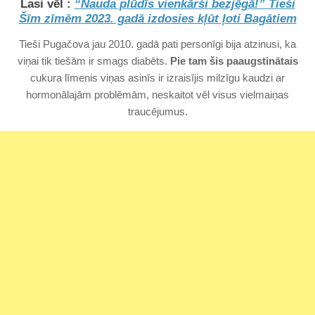
Lasi vēl :
“Nauda plūdīs vienkārši bezjēgā!” Tieši
Šīm zīmēm 2023. gadā izdosies kļūt ļoti Bagātiem
Tieši Pugačova jau 2010. gadā pati personīgi bija atzinusi, ka
viņai tik tiešām ir smags diabēts.
Pie tam šis paaugstinātais
cukura līmenis viņas asinīs ir izraisījis milzīgu kaudzi ar
hormonālajām problēmām, neskaitot vēl visus vielmaiņas
traucējumus.