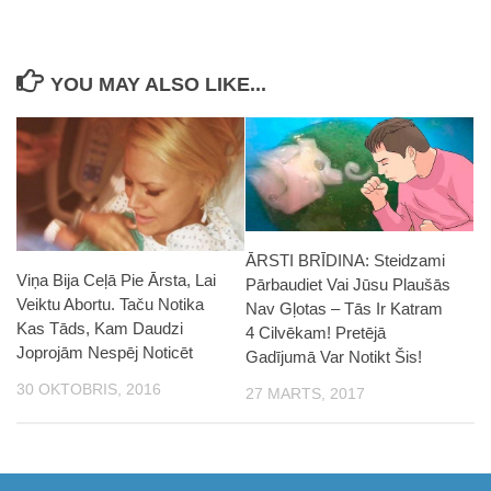
YOU MAY ALSO LIKE...
ĀRSTI BRĪDINA: Steidzami
Viņa Bija Ceļā Pie Ārsta, Lai
Pārbaudiet Vai Jūsu Plaušās
Veiktu Abortu. Taču Notika
Nav Gļotas – Tās Ir Katram
Kas Tāds, Kam Daudzi
4 Cilvēkam! Pretējā
Joprojām Nespēj Noticēt
Gadījumā Var Notikt Šis!
30 OKTOBRIS, 2016
27 MARTS, 2017