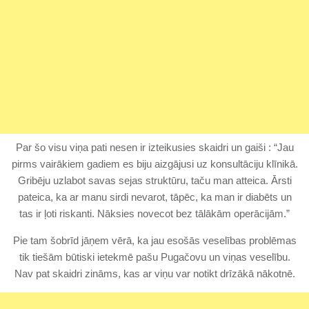
Par šo visu viņa pati nesen ir izteikusies skaidri un gaiši : “Jau
pirms vairākiem gadiem es biju aizgājusi uz konsultāciju klīnikā.
Gribēju uzlabot savas sejas struktūru, taču man atteica. Ārsti
pateica, ka ar manu sirdi nevarot, tāpēc, ka man ir diabēts un
tas ir ļoti riskanti. Nāksies novecot bez tālākām operācijām.”
Pie tam šobrīd jāņem vērā, ka jau esošās veselības problēmas
tik tiešām būtiski ietekmē pašu Pugačovu un viņas veselību.
Nav pat skaidri zināms, kas ar viņu var notikt drīzākā nākotnē.