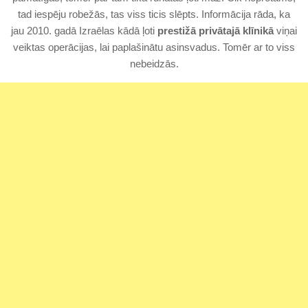
tad iespēju robežās, tas viss ticis slēpts. Informācija rāda, ka
jau 2010. gadā Izraēlas kādā ļoti
prestižā privātajā klīnikā
viņai
veiktas operācijas, lai paplašinātu asinsvadus. Tomēr ar to viss
nebeidzās.