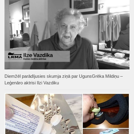
Diemžēl parādījusies skumja ziņā par UgunsGrēka Mildiņu –
Leģenāro aktrisi Ilzi Vazdiku