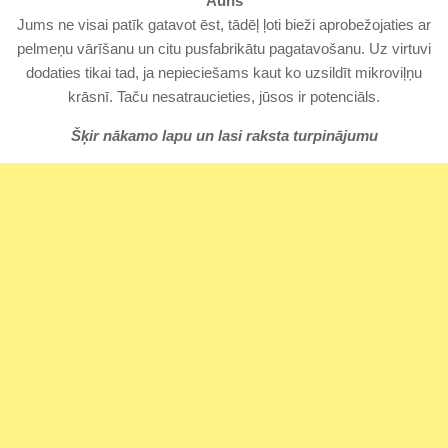
Auns
Jums ne visai patīk gatavot ēst, tādēļ ļoti bieži aprobežojaties ar
pelmeņu vārīšanu un citu pusfabrikātu pagatavošanu. Uz virtuvi
dodaties tikai tad, ja nepieciešams kaut ko uzsildīt mikroviļņu
krāsnī. Taču nesatraucieties, jūsos ir potenciāls.
Šķir nākamo lapu un lasi raksta turpinājumu