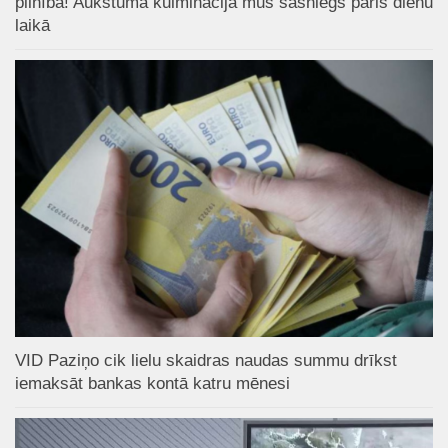
pilnībā! Aukstuma kulminācija mūs sasniegs pāris dienu
laikā
VID Paziņo cik lielu skaidras naudas summu drīkst
iemaksāt bankas kontā katru mēnesi