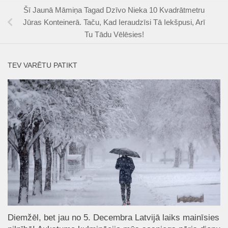
Šī Jaunā Māmiņa Tagad Dzīvo Nieka 10 Kvadrātmetru
Jūras Konteinerā. Taču, Kad Ieraudzīsi Tā Iekšpusi, Arī
Tu Tādu Vēlēsies!
TEV VARĒTU PATIKT
Diemžēl, bet jau no 5. Decembra Latvijā laiks mainīsies