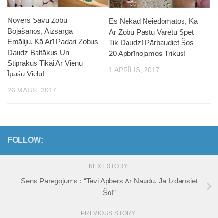
Novērs Savu Zobu
Es Nekad Neiedomātos, Ka
Bojāšanos, Aizsargā
Ar Zobu Pastu Varētu Spēt
Emāliju, Kā Arī Padari Zobus
Tik Daudz! Pārbaudiet Šos
Daudz Baltākus Un
20 Apbrīnojamos Trikus!
Stiprākus Tikai Ar Vienu
1 APRĪLIS, 2017
Īpašu Vielu!
26 MAIJS, 2017
FOLLOW:
NEXT STORY
Sens Pareģojums : “Tevi Apbērs Ar Naudu, Ja Izdarīsiet
Šo!”
PREVIOUS STORY