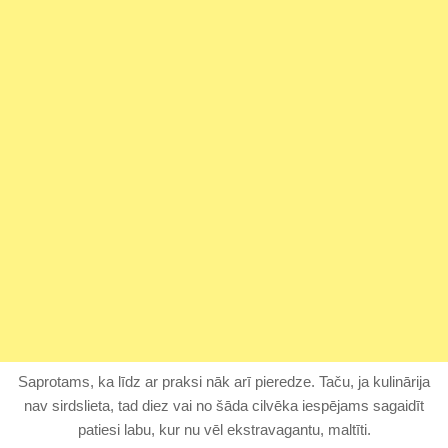
Saprotams, ka līdz ar praksi nāk arī pieredze. Taču, ja kulinārija
nav sirdslieta, tad diez vai no šāda cilvēka iespējams sagaidīt
patiesi labu, kur nu vēl ekstravagantu, maltīti.