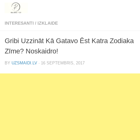
Skip to content
INTERESANTI
/
IZKLAIDE
Gribi Uzzināt Kā Gatavo Ēst Katra Zodiaka
Zīme? Noskaidro!
BY
UZSMAIDI.LV
·
16 SEPTEMBRIS, 2017