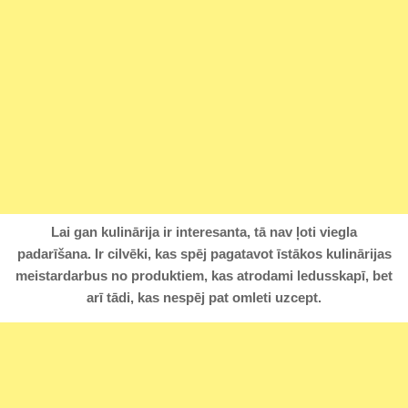
Lai gan kulinārija ir interesanta, tā nav ļoti viegla
padarīšana. Ir cilvēki, kas spēj pagatavot īstākos kulinārijas
meistardarbus no produktiem, kas atrodami ledusskapī, bet
arī tādi, kas nespēj pat omleti uzcept.