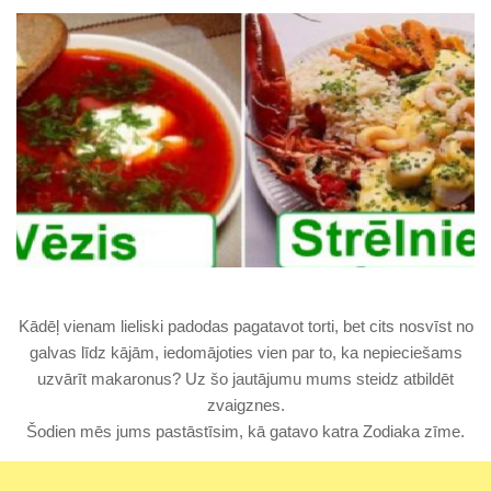
Kādēļ vienam lieliski padodas pagatavot torti, bet cits nosvīst no
galvas līdz kājām, iedomājoties vien par to, ka nepieciešams
uzvārīt makaronus? Uz šo jautājumu mums steidz atbildēt
zvaigznes.
Šodien mēs jums pastāstīsim, kā gatavo katra Zodiaka zīme.