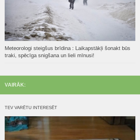
Meteorologi steigšus brīdina : Laikapstākļi šonakt būs
traki, spēcīga snigšana un lieli mīnusi!
VAIRĀK:
TEV VARĒTU INTERESĒT