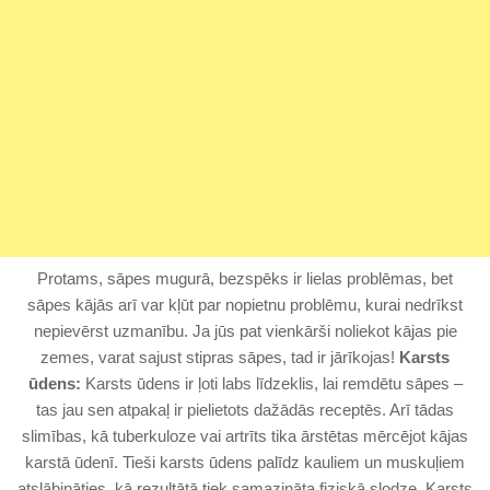
Protams, sāpes mugurā, bezspēks ir lielas problēmas, bet
sāpes kājās arī var kļūt par nopietnu problēmu, kurai nedrīkst
nepievērst uzmanību. Ja jūs pat vienkārši noliekot kājas pie
zemes, varat sajust stipras sāpes, tad ir jārīkojas!
Karsts
ūdens:
Karsts ūdens ir ļoti labs līdzeklis, lai remdētu sāpes –
tas jau sen atpakaļ ir pielietots dažādās receptēs. Arī tādas
slimības, kā tuberkuloze vai artrīts tika ārstētas mērcējot kājas
karstā ūdenī. Tieši karsts ūdens palīdz kauliem un muskuļiem
atslābināties, kā rezultātā tiek samazināta fiziskā slodze. Karsts