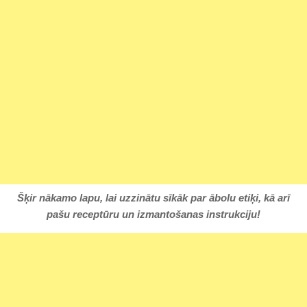
Šķir nākamo lapu, lai uzzinātu sīkāk par ābolu etiķi, kā arī
pašu receptūru un izmantošanas instrukciju!