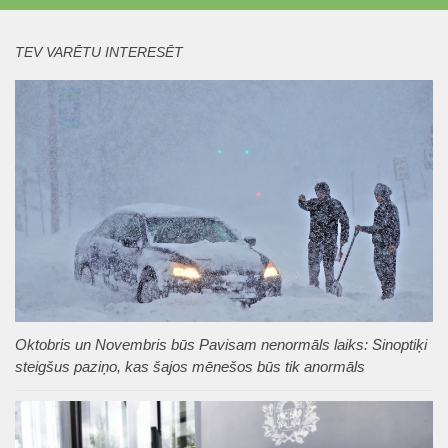
TEV VARĒTU INTERESĒT
Oktobris un Novembris būs Pavisam nenormāls laiks: Sinoptiķi
steigšus paziņo, kas šajos mēnešos būs tik anormāls