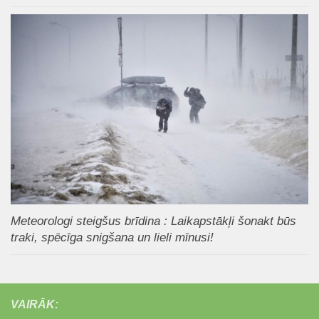
Meteorologi steigšus brīdina : Laikapstākļi šonakt būs
traki, spēcīga snigšana un lieli mīnusi!
VAIRĀK: