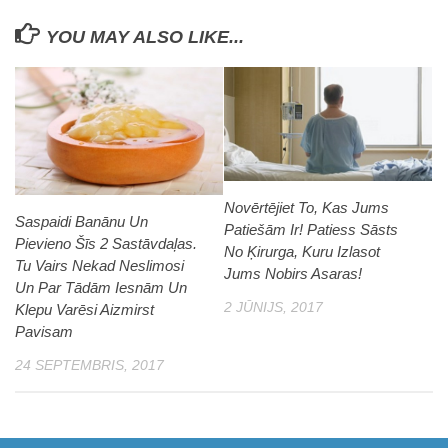
YOU MAY ALSO LIKE...
Novērtējiet To, Kas Jums
Saspaidi Banānu Un
Patiešām Ir! Patiess Sāsts
Pievieno Šīs 2 Sastāvdaļas.
No Ķirurga, Kuru Izlasot
Tu Vairs Nekad Neslimosi
Jums Nobirs Asaras!
Un Par Tādām Iesnām Un
2 JŪNIJS, 2017
Klepu Varēsi Aizmirst
Pavisam
24 SEPTEMBRIS, 2017