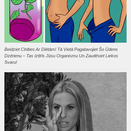
Beidziet Cīnīties Ar Diētām! Tā Vietā Pagatavojiet Šo Ūdens
Dzērienu – Tas Iztīrīs Jūsu Organismu Un Zaudēsiet Liekos
Svaru!