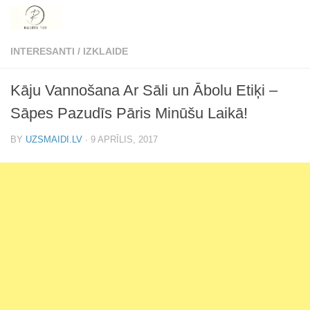
Skip to content
INTERESANTI
/
IZKLAIDE
Kāju Vannošana Ar Sāli un Ābolu Etiķi –
Sāpes Pazudīs Pāris Minūšu Laikā!
BY
UZSMAIDI.LV
·
9 APRĪLIS, 2017