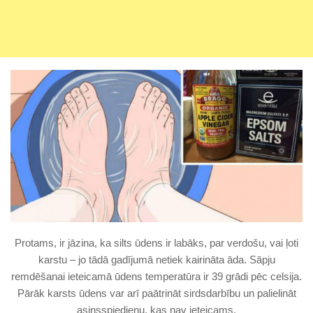
Protams, ir jāzina, ka silts ūdens ir labāks, par verdošu, vai ļoti
karstu – jo tādā gadījumā netiek kairināta āda. Sāpju
remdēšanai ieteicamā ūdens temperatūra ir 39 grādi pēc celsija.
Pārāk karsts ūdens var arī paātrināt sirdsdarbību un palielināt
asinsspiedienu, kas nav ieteicams.