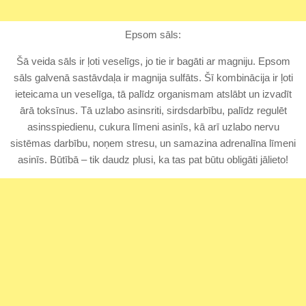
Epsom sāls:
Šā veida sāls ir ļoti veselīgs, jo tie ir bagāti ar magniju. Epsom
sāls galvenā sastāvdaļa ir magnija sulfāts. Šī kombinācija ir ļoti
ieteicama un veselīga, tā palīdz organismam atslābt un izvadīt
ārā toksīnus. Tā uzlabo asinsriti, sirdsdarbību, palīdz regulēt
asinsspiedienu, cukura līmeni asinīs, kā arī uzlabo nervu
sistēmas darbību, noņem stresu, un samazina adrenalīna līmeni
asinīs. Būtībā – tik daudz plusi, ka tas pat būtu obligāti jālieto!