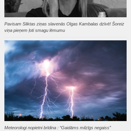
Pavisam Sliktas ziņas slavenās Olgas Kambalas dzīvē! Šoreiz
viņa pieņem ļoti smagu lēmumu
Meteorologi nopietni brīdina : “Gaidāms milzīgs negaiss”