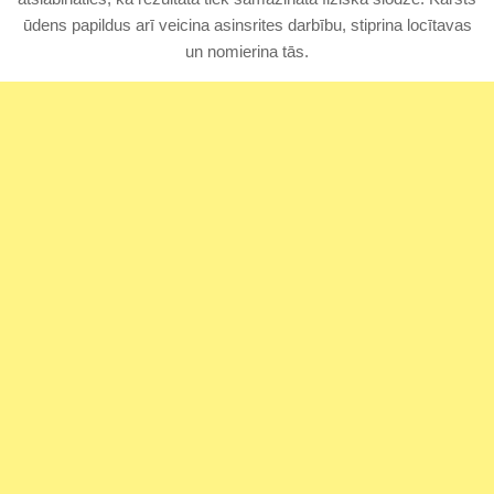
ūdens papildus arī veicina asinsrites darbību, stiprina locītavas
un nomierina tās.