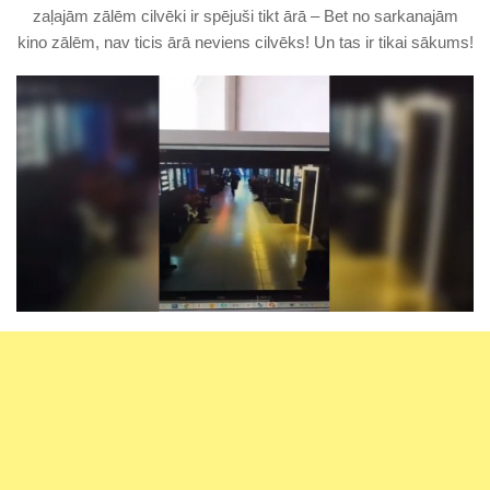
zaļajām zālēm cilvēki ir spējuši tikt ārā – Bet no sarkanajām
kino zālēm, nav ticis ārā neviens cilvēks! Un tas ir tikai sākums!