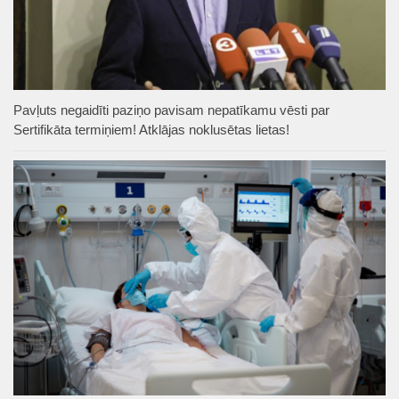
Pavļuts negaidīti paziņo pavisam nepatīkamu vēsti par
Sertifikāta termiņiem! Atklājas noklusētas lietas!