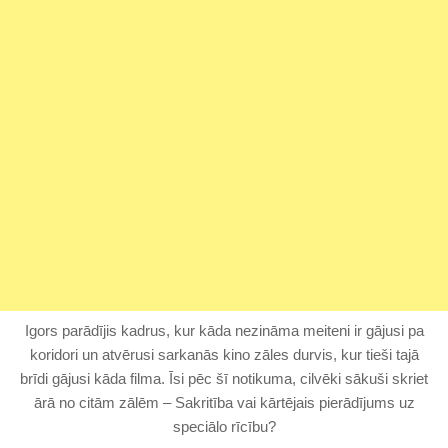
Igors parādījis kadrus, kur kāda nezināma meiteni ir gājusi pa
koridori un atvērusi sarkanās kino zāles durvis, kur tieši tajā
brīdi gājusi kāda filma. Īsi pēc šī notikuma, cilvēki sākuši skriet
ārā no citām zālēm – Sakritība vai kārtējais pierādījums uz
speciālo rīcību?