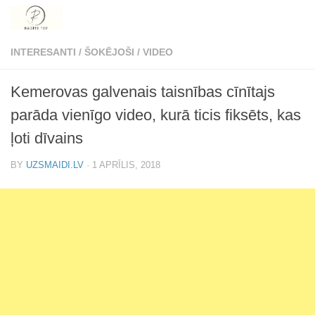
Skip to content
INTERESANTI
/
ŠOKĒJOŠI
/
VIDEO
Kemerovas galvenais taisnības cīnītajs
parāda vienīgo video, kurā ticis fiksēts, kas
ļoti dīvains
BY
UZSMAIDI.LV
·
1 APRĪLIS, 2018