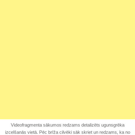
Videofragmenta sākumos redzams detalizēts ugunsgrēka
izcelšanās vietā. Pēc brīža cilvēki sāk skriet un redzams, ka no