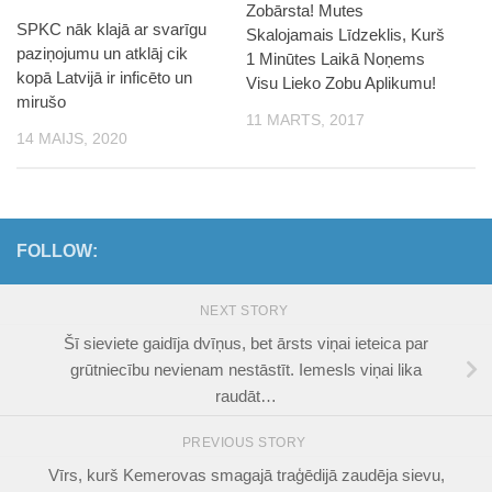
Zobārsta! Mutes
SPKC nāk klajā ar svarīgu
Skalojamais Līdzeklis, Kurš
paziņojumu un atklāj cik
1 Minūtes Laikā Noņems
kopā Latvijā ir inficēto un
Visu Lieko Zobu Aplikumu!
mirušo
11 MARTS, 2017
14 MAIJS, 2020
FOLLOW:
NEXT STORY
Šī sieviete gaidīja dvīņus, bet ārsts viņai ieteica par
grūtniecību nevienam nestāstīt. Iemesls viņai lika
raudāt…
PREVIOUS STORY
Vīrs, kurš Kemerovas smagajā traģēdijā zaudēja sievu,