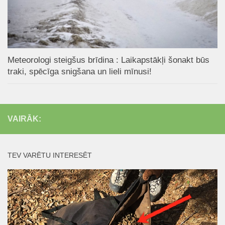
Meteorologi steigšus brīdina : Laikapstākļi šonakt būs
traki, spēcīga snigšana un lieli mīnusi!
VAIRĀK:
TEV VARĒTU INTERESĒT