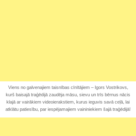
Viens no galvenajiem taisnības cīnītājiem – Igors Vostrikovs,
kurš baisajā traģēdijā zaudēja māsu, sievu un trīs bērnus nācis
klajā ar vairākiem videoierakstiem, kurus ieguvis savā ceļā, lai
atklātu patiesību, par iespējamajiem vaininiekiem šajā traģēdijā!