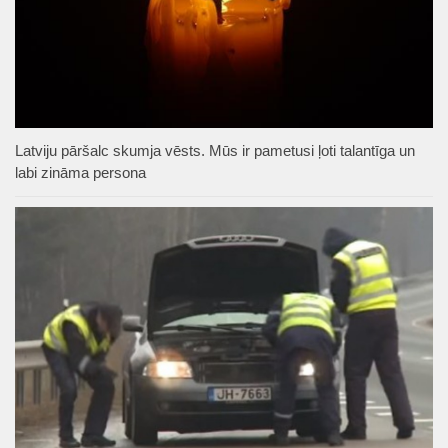
Latviju pāršalc skumja vēsts. Mūs ir pametusi ļoti talantīga un
labi zināma persona