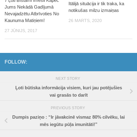
7 Ļoti Bīstami Imesli Kāpēc
Itālijā situācija ir tik traka, ka
Jums Nekādā Gadījumā
notikušas milzu izmaiņas
Nevajadzētu Atbrīvoties No
Kaunuma Matiņiem!
26 MARTS, 2020
27 JŪNIJS, 2017
FOLLOW:
NEXT STORY
Ļoti būtiska informācija visiem, kuri jau potējušies
vai grasās to darīt
PREVIOUS STORY
Dumpis paziņo : “Ir jāvakcinē vismaz 80% cilvēku, lai
mēs iegūtu pūļa imunitāti!”