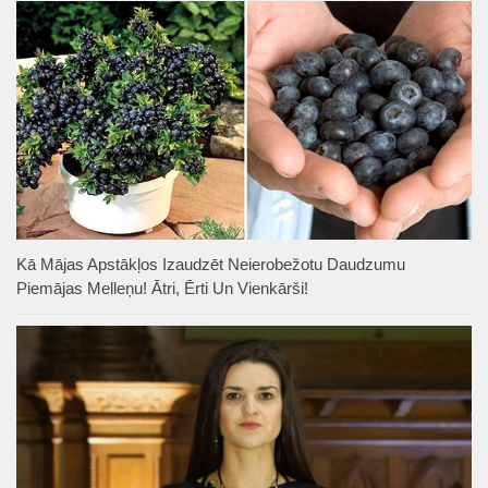
Kā Mājas Apstākļos Izaudzēt Neierobežotu Daudzumu
Piemājas Melleņu! Ātri, Ērti Un Vienkārši!