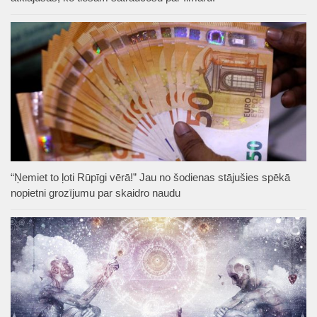
“Ņemiet to ļoti Rūpīgi vērā!” Jau no šodienas stājušies spēkā
nopietni grozījumu par skaidro naudu