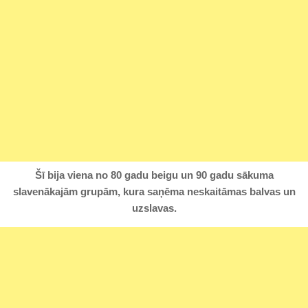
Šī bija viena no 80 gadu beigu un 90 gadu sākuma
slavenākajām grupām, kura saņēma neskaitāmas balvas un
uzslavas.