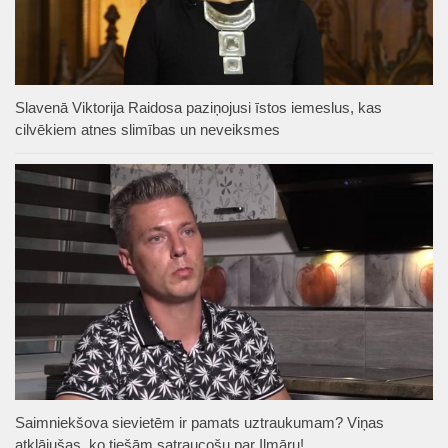
Slavenā Viktorija Raidosa paziņojusi īstos iemeslus, kas
cilvēkiem atnes slimības un neveiksmes
Saimniekšova sievietēm ir pamats uztraukumam? Viņas
atklājušas, ko tiešām satraucošu par Ilmāru!