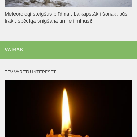
Meteorologi steigšus brīdina : Laikapstākļi šonakt būs
traki, spēcīga snigšana un lieli mīnusi!
VAIRĀK:
TEV VARĒTU INTERESĒT