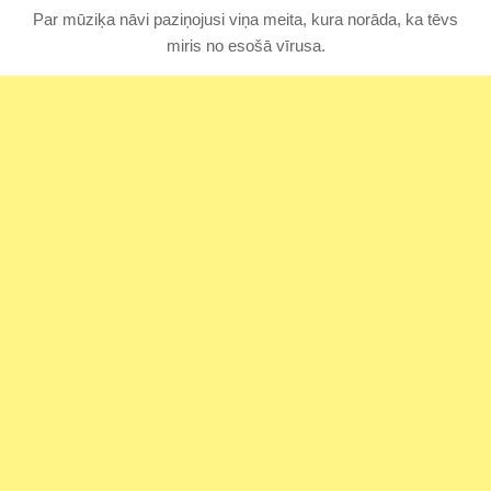
Par mūziķa nāvi paziņojusi viņa meita, kura norāda, ka tēvs
miris no esošā vīrusa.