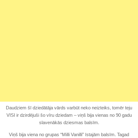
Daudziem šī dziedātāja vārds varbūt neko neizteiks, tomēr teju
VISI ir dzirdējuši šo vīru dziedam – viņš bija vienas no 90 gadu
slavenākās dziesmas balsīm.
Viņš bija viena no grupas “Milli Vanilli” īstajām balsīm. Tagad