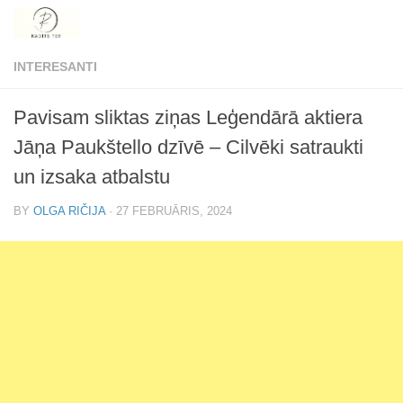
Skip to content
INTERESANTI
Pavisam sliktas ziņas Leģendārā aktiera
Jāņa Paukštello dzīvē – Cilvēki satraukti
un izsaka atbalstu
BY
OLGA RIČIJA
·
27 FEBRUĀRIS, 2024