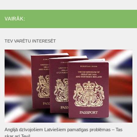
VAIRĀK:
TEV VARĒTU INTERESĒT
Anglijā dzīvojošiem Latviešiem pamatīgas problēmas – Tas
skar arī Tevi!