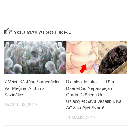
YOU MAY ALSO LIKE...
7 Veidi, Kā Jūsu Sargeņģelis
Dietologi Iesaka – Ik Rītu
Var Mēģināt Ar Jums
Dzeriet Šo Nepārspējami
Sazināties
Gardo Dzērienu Un
Uzlabojiet Savu Veselību, Kā
15 APRĪLIS, 2017
Arī Zaudējiet Svaru!
11 MAIJS, 2017