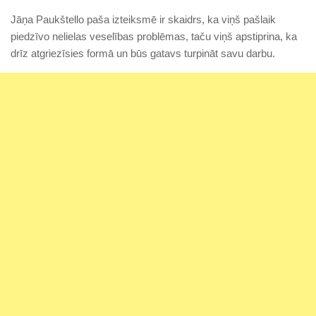
Jāņa Paukštello paša izteiksmē ir skaidrs, ka viņš pašlaik
piedzīvo nelielas veselības problēmas, taču viņš apstiprina, ka
drīz atgriezīsies formā un būs gatavs turpināt savu darbu.