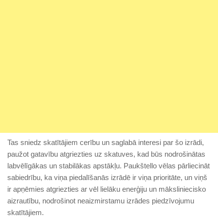
Tas sniedz skatītājiem cerību un saglabā interesi par šo izrādi,
paužot gatavību atgriezties uz skatuves, kad būs nodrošinātas
labvēlīgākas un stabilākas apstākļu. Paukštello vēlas pārliecināt
sabiedrību, ka viņa piedalīšanās izrādē ir viņa prioritāte, un viņš
ir apņēmies atgriezties ar vēl lielāku enerģiju un māksliniecisko
aizrautību, nodrošinot neaizmirstamu izrādes piedzīvojumu
skatītājiem.