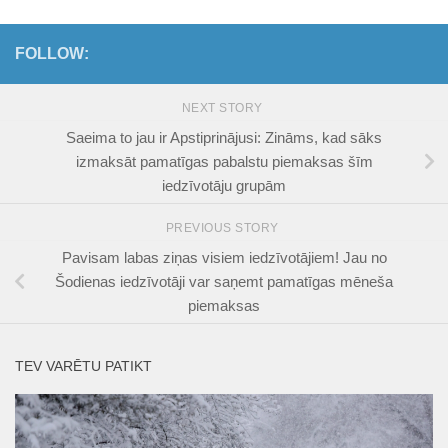
FOLLOW:
NEXT STORY
Saeima to jau ir Apstiprinājusi: Zināms, kad sāks
izmaksāt pamatīgas pabalstu piemaksas šīm
iedzīvotāju grupām
PREVIOUS STORY
Pavisam labas ziņas visiem iedzīvotājiem! Jau no
Šodienas iedzīvotāji var saņemt pamatīgas mēneša
piemaksas
TEV VARĒTU PATIKT