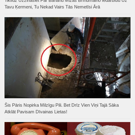
Tiklīdz Uzzināsiet Par Banānu Mizas Brīnumaino Iedarbību Uz
Tavu Ķermeni, Tu Nekad Vairs Tās Nemetīsi Ārā
Šis Pāris Nopirka Milzīgu Pili. Bet Drīz Vien Viņi Tajā Sāka
Atklāt Pavisam Dīvainas Lietas!