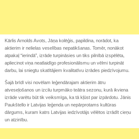
Kārlis Arnolds Avots, Jāņa kolēģis, papildina, norādot, ka
aktierim ir nelielas veselības nepatikšanas. Tomēr, nonākot
atpakaļ “ierindā”, izrāde turpināsies un tiks pilnībā izspēlēta,
apliecinot viņa neatlaidīgo profesionālismu un vēlmi turpināt
darbu, lai sniegtu skatītājiem kvalitatīvu izrādes piedzīvojumu.
Šajā brīdī visi novēlam leģendārajam aktierim ātru
atveseļošanos un izcilu turpmāko teātra sezonu, kurā ikviena
izrāde varētu būt tik veiksmīga, ka tā kļūst par izpārdotu. Jānis
Paukštello ir Latvijas leģenda un nepārprotams kultūras
dārgums, kuram katrs Latvijas iedzīvotājs vēlētos izrādīt cieņu
un atzinību.