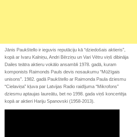
Jānis Paukštello ir ieguvis reputāciju kā “dziedošais aktieris”,
kopā ar Ivaru Kalniņu, Andri Bērziņu un Vari Vētru viņš dibināja
Dailes teātra aktieru vokālo ansambli 1978. gadā, kuram
komponists Raimonds Pauls devis nosaukumu “Mūžīgais
unisons”. 1982. gadā Paukštello ar Raimonda Paula dziesmu
“Cielaviņa” kļuva par Latvijas Radio raidījuma “Mikrofons”
dziesmu aptaujas laureātu, bet no 1998. gada viņš koncertēja
kopā ar aktieri Hariju Spanovski (1958-2013).