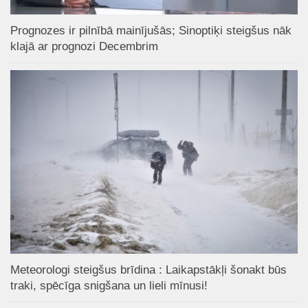
Prognozes ir pilnībā mainījušās; Sinoptiķi steigšus nāk
klajā ar prognozi Decembrim
Meteorologi steigšus brīdina : Laikapstākļi šonakt būs
traki, spēcīga snigšana un lieli mīnusi!