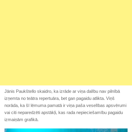
Jānis Paukštello skaidro, ka izrāde ar viņa dalību nav pilnībā
izņemta no teātra repertuāra, bet gan pagaidu atlikta. Viņš
norāda, ka šī lēmuma pamatā ir viņa paša veselības apsvērumi
vai citi neparedzēti apstākļi, kas rada nepieciešamību pagaidu
izmaiņām grafikā.