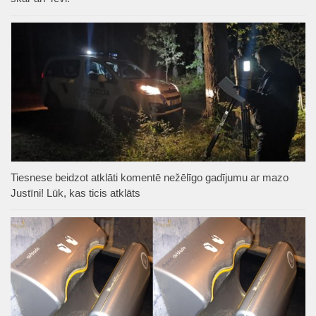
Tiesnese beidzot atklāti komentē nežēlīgo gadījumu ar mazo
Justīni! Lūk, kas ticis atklāts