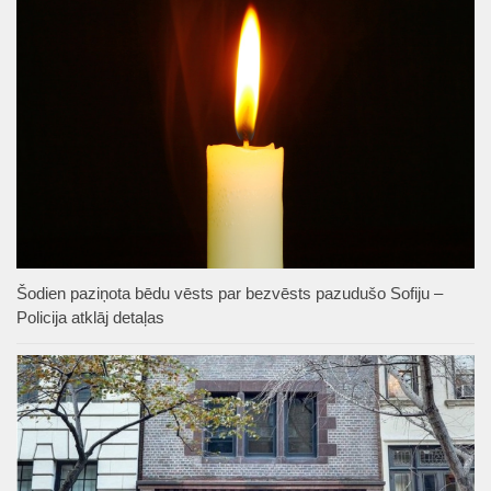
Šodien paziņota bēdu vēsts par bezvēsts pazudušo Sofiju –
Policija atklāj detaļas