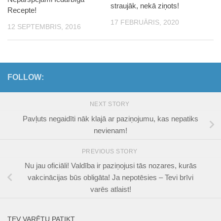
straujāk, nekā ziņots!
Recepte!
17 FEBRUĀRIS, 2020
12 SEPTEMBRIS, 2016
FOLLOW:
NEXT STORY
Pavļuts negaidīti nāk klajā ar paziņojumu, kas nepatiks
nevienam!
PREVIOUS STORY
Nu jau oficiāli! Valdība ir paziņojusi tās nozares, kurās
vakcinācijas būs obligāta! Ja nepotēsies – Tevi brīvi
varēs atlaist!
TEV VARĒTU PATIKT