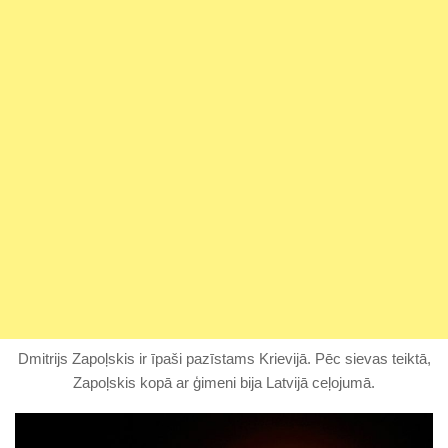
Dmitrijs Zapoļskis ir īpaši pazīstams Krievijā. Pēc sievas teiktā,
Zapoļskis kopā ar ģimeni bija Latvijā ceļojumā.