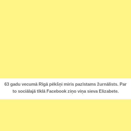
63 gadu vecumā Rīgā pēkšņi miris pazīstams žurnālists. Par
to sociālajā tīklā Facebook ziņo viņa sieva Elizabete.