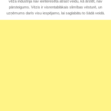
vēža industrija nav ieinteresēta atrast veidu, kā ārstēt, nav
pārsteigums. Vēzis ir visrentablākais slimības vēsturē, un
uzņēmums darīs visu iespējamo, lai saglabātu to šādā veidā.