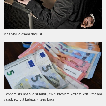
Mēs visi to esam darijuši
Ekonomists nosauc summu, cik tūktošiem katram iedzīvotājam
vajadzētu būt kabatā krīzes brīdī