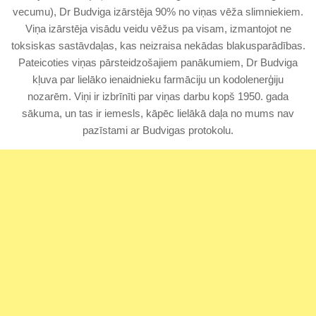
vecumu), Dr Budviga izārstēja 90% no viņas vēža slimniekiem.
Viņa izārstēja visādu veidu vēžus pa visam, izmantojot ne
toksiskas sastāvdaļas, kas neizraisa nekādas blakusparādības.
Pateicoties viņas pārsteidzošajiem panākumiem, Dr Budviga
kļuva par lielāko ienaidnieku farmāciju un kodolenerģiju
nozarēm. Viņi ir izbrīnīti par viņas darbu kopš 1950. gada
sākuma, un tas ir iemesls, kāpēc lielākā daļa no mums nav
pazīstami ar Budvigas protokolu.