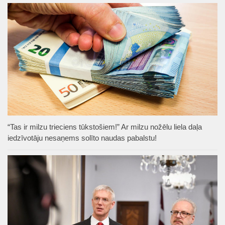
“Tas ir milzu trieciens tūkstošiem!” Ar milzu nožēlu liela daļa
iedzīvotāju nesaņems solīto naudas pabalstu!