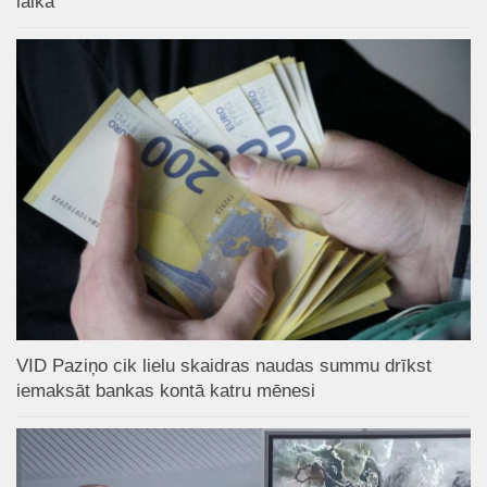
laikā
VID Paziņo cik lielu skaidras naudas summu drīkst
iemaksāt bankas kontā katru mēnesi