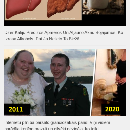
Dzer Kafiju Precīzos Apmēros Un Atjauno Aknu Bojājumus, Ko
Izrasa Alkohols, Pat Ja Nelieto To Bieži!
Internetu pilnībā pāršalc grandiozakais pāris! Viņi visiem
parādīja kopīgo mazuli un cilvēki nezināja, ko teikt