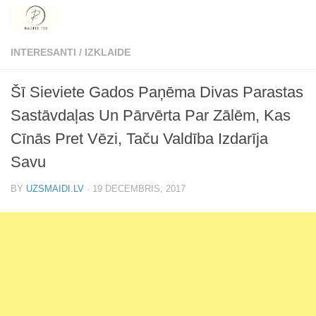
Skip to content
INTERESANTI
/
IZKLAIDE
Šī Sieviete Gados Paņēma Divas Parastas
Sastāvdaļas Un Pārvērta Par Zālēm, Kas
Cīnās Pret Vēzi, Taču Valdība Izdarīja
Savu
BY
UZSMAIDI.LV
·
19 DECEMBRIS, 2017