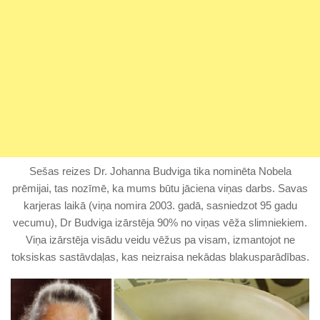
Sešas reizes Dr. Johanna Budviga tika nominēta Nobela
prēmijai, tas nozīmē, ka mums būtu jāciena viņas darbs. Savas
karjeras laikā (viņa nomira 2003. gadā, sasniedzot 95 gadu
vecumu), Dr Budviga izārstēja 90% no viņas vēža slimniekiem.
Viņa izārstēja visādu veidu vēžus pa visam, izmantojot ne
toksiskas sastāvdaļas, kas neizraisa nekādas blakusparādības.