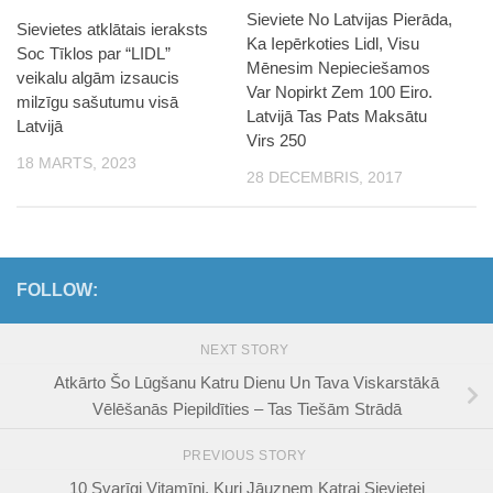
Sieviete No Latvijas Pierāda,
Sievietes atklātais ieraksts
Ka Iepērkoties Lidl, Visu
Soc Tīklos par “LIDL”
Mēnesim Nepieciešamos
veikalu algām izsaucis
Var Nopirkt Zem 100 Eiro.
milzīgu sašutumu visā
Latvijā Tas Pats Maksātu
Latvijā
Virs 250
18 MARTS, 2023
28 DECEMBRIS, 2017
FOLLOW:
NEXT STORY
Atkārto Šo Lūgšanu Katru Dienu Un Tava Viskarstākā
Vēlēšanās Piepildīties – Tas Tiešām Strādā
PREVIOUS STORY
10 Svarīgi Vitamīni, Kuri Jāuzņem Katrai Sievietei