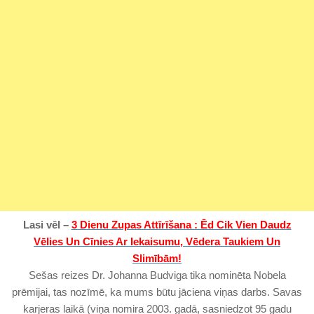
Lasi vēl –
3 Dienu Zupas Attīrīšana : Ēd Cik Vien Daudz
Vēlies Un Cīnies Ar Iekaisumu, Vēdera Taukiem Un
Slimībām!
Sešas reizes Dr. Johanna Budviga tika nominēta Nobela
prēmijai, tas nozīmē, ka mums būtu jāciena viņas darbs. Savas
karjeras laikā (viņa nomira 2003. gadā, sasniedzot 95 gadu