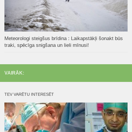
Meteorologi steigšus brīdina : Laikapstākļi šonakt būs
traki, spēcīga snigšana un lieli mīnusi!
VAIRĀK:
TEV VARĒTU INTERESĒT