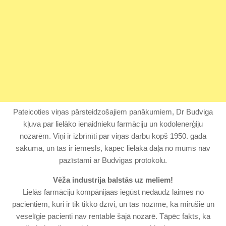
Pateicoties viņas pārsteidzošajiem panākumiem, Dr Budviga
kļuva par lielāko ienaidnieku farmāciju un kodolenerģiju
nozarēm. Viņi ir izbrīnīti par viņas darbu kopš 1950. gada
sākuma, un tas ir iemesls, kāpēc lielākā daļa no mums nav
pazīstami ar Budvigas protokolu.
Vēža industrija balstās uz meliem!
Lielās farmāciju kompānijaas iegūst nedaudz laimes no
pacientiem, kuri ir tik tikko dzīvi, un tas nozīmē, ka mirušie un
veselīgie pacienti nav rentable šajā nozarē. Tāpēc fakts, ka