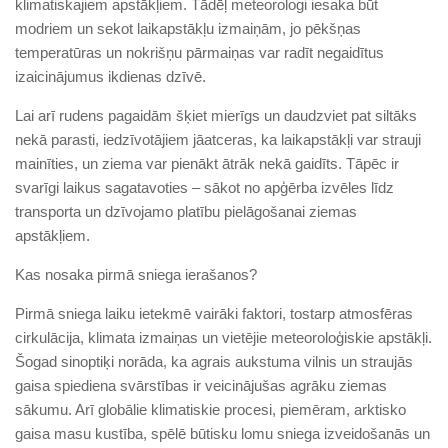
klimatiskajiem apstākļiem. Tādēļ meteorologi iesaka būt
modriem un sekot laikapstākļu izmaiņām, jo pēkšņas
temperatūras un nokrišņu pārmaiņas var radīt negaidītus
izaicinājumus ikdienas dzīvē.
Lai arī rudens pagaidām šķiet mierīgs un daudzviet pat siltāks
nekā parasti, iedzīvotājiem jāatceras, ka laikapstākļi var strauji
mainīties, un ziema var pienākt ātrāk nekā gaidīts. Tāpēc ir
svarīgi laikus sagatavoties – sākot no apģērba izvēles līdz
transporta un dzīvojamo platību pielāgošanai ziemas
apstākļiem.
Kas nosaka pirmā sniega ierašanos?
Pirmā sniega laiku ietekmē vairāki faktori, tostarp atmosfēras
cirkulācija, klimata izmaiņas un vietējie meteoroloģiskie apstākļi.
Šogad sinoptiķi norāda, ka agrais aukstuma vilnis un straujās
gaisa spiediena svārstības ir veicinājušas agrāku ziemas
sākumu. Arī globālie klimatiskie procesi, piemēram, arktisko
gaisa masu kustība, spēlē būtisku lomu sniega izveidošanās un