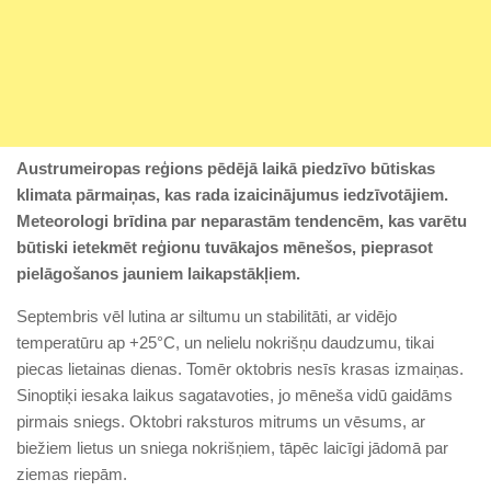
Austrumeiropas reģions pēdējā laikā piedzīvo būtiskas
klimata pārmaiņas, kas rada izaicinājumus iedzīvotājiem.
Meteorologi brīdina par neparastām tendencēm, kas varētu
būtiski ietekmēt reģionu tuvākajos mēnešos, pieprasot
pielāgošanos jauniem laikapstākļiem.
Septembris vēl lutina ar siltumu un stabilitāti, ar vidējo
temperatūru ap +25°C, un nelielu nokrišņu daudzumu, tikai
piecas lietainas dienas. Tomēr oktobris nesīs krasas izmaiņas.
Sinoptiķi iesaka laikus sagatavoties, jo mēneša vidū gaidāms
pirmais sniegs. Oktobri raksturos mitrums un vēsums, ar
biežiem lietus un sniega nokrišņiem, tāpēc laicīgi jādomā par
ziemas riepām.