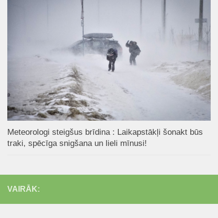
Meteorologi steigšus brīdina : Laikapstākļi šonakt būs
traki, spēcīga snigšana un lieli mīnusi!
VAIRĀK: