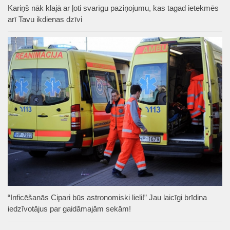
Kariņš nāk klajā ar ļoti svarīgu paziņojumu, kas tagad ietekmēs
arī Tavu ikdienas dzīvi
“Inficēšanās Cipari būs astronomiski lieli!” Jau laicīgi brīdina
iedzīvotājus par gaidāmajām sekām!