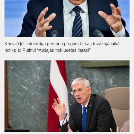
Krievijā ļoti ietekmīga persona prognozē, kas tuvākajā laikā
notiks ar Putinu! “Atklājas noklusētas lietas!”