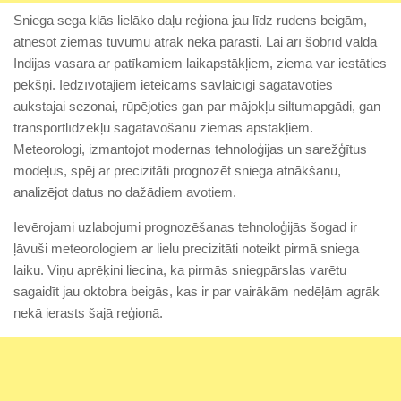
Sniega sega klās lielāko daļu reģiona jau līdz rudens beigām,
atnesot ziemas tuvumu ātrāk nekā parasti. Lai arī šobrīd valda
Indijas vasara ar patīkamiem laikapstākļiem, ziema var iestāties
pēkšņi. Iedzīvotājiem ieteicams savlaicīgi sagatavoties
aukstajai sezonai, rūpējoties gan par mājokļu siltumapgādi, gan
transportlīdzekļu sagatavošanu ziemas apstākļiem.
Meteorologi, izmantojot modernas tehnoloģijas un sarežģītus
modeļus, spēj ar precizitāti prognozēt sniega atnākšanu,
analizējot datus no dažādiem avotiem.
Ievērojami uzlabojumi prognozēšanas tehnoloģijās šogad ir
ļāvuši meteorologiem ar lielu precizitāti noteikt pirmā sniega
laiku. Viņu aprēķini liecina, ka pirmās sniegpārslas varētu
sagaidīt jau oktobra beigās, kas ir par vairākām nedēļām agrāk
nekā ierasts šajā reģionā.