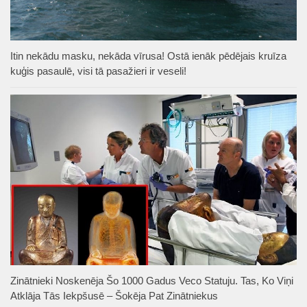
Itin nekādu masku, nekāda vīrusa! Ostā ienāk pēdējais kruīza
kuģis pasaulē, visi tā pasažieri ir veseli!
Zinātnieki Noskenēja Šo 1000 Gadus Veco Statuju. Tas, Ko Viņi
Atklāja Tās Iekpšusē – Šokēja Pat Zinātniekus