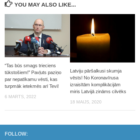
YOU MAY ALSO LIKE...
“Tas būs smags trieciens
Latviju pāršalkusi skumja
tūkstošiem!” Pavļuts paziņo
vēsts! No Koronavīrusa
par nepatīkamu vēsti, kas
izraisītām komplikācijām
turpmāk ietekmēs arī Tevi!
miris Latvijā zināms cilvēks
6 MARTS, 2022
18 MAIJS, 2020
FOLLOW: