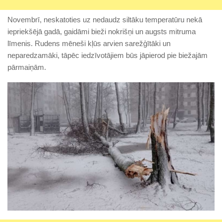
Novembrī, neskatoties uz nedaudz siltāku temperatūru nekā
iepriekšējā gadā, gaidāmi bieži nokrišņi un augsts mitruma
līmenis. Rudens mēneši kļūs arvien sarežģītāki un
neparedzamāki, tāpēc iedzīvotājiem būs jāpierod pie biežajām
pārmaiņām.