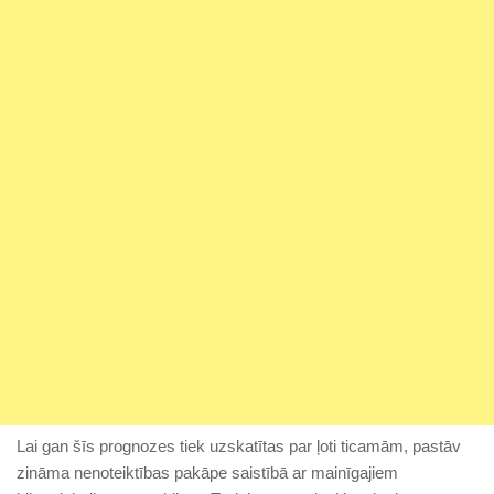
Lai gan šīs prognozes tiek uzskatītas par ļoti ticamām, pastāv
zināma nenoteiktības pakāpe saistībā ar mainīgajiem