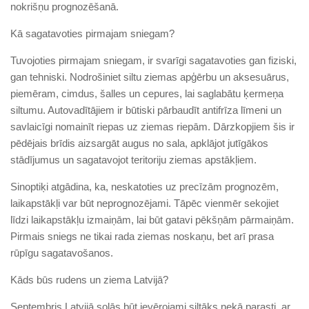
nokrišņu prognozēšanā.
Kā sagatavoties pirmajam sniegam?
Tuvojoties pirmajam sniegam, ir svarīgi sagatavoties gan fiziski,
gan tehniski. Nodrošiniet siltu ziemas apģērbu un aksesuārus,
piemēram, cimdus, šalles un cepures, lai saglabātu ķermeņa
siltumu. Autovadītājiem ir būtiski pārbaudīt antifrīza līmeni un
savlaicīgi nomainīt riepas uz ziemas riepām. Dārzkopjiem šis ir
pēdējais brīdis aizsargāt augus no sala, apklājot jutīgākos
stādījumus un sagatavojot teritoriju ziemas apstākļiem.
Sinoptiķi atgādina, ka, neskatoties uz precīzām prognozēm,
laikapstākļi var būt neprognozējami. Tāpēc vienmēr sekojiet
līdzi laikapstākļu izmaiņām, lai būt gatavi pēkšņām pārmaiņām.
Pirmais sniegs ne tikai rada ziemas noskaņu, bet arī prasa
rūpīgu sagatavošanos.
Kāds būs rudens un ziema Latvijā?
Septembris Latvijā solās būt ievērojami siltāks nekā parasti, ar