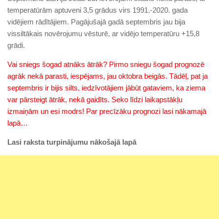
temperatūrām aptuveni 3,5 grādus virs 1991.-2020. gada
vidējiem rādītājiem. Pagājušajā gadā septembris jau bija
vissiltākais novērojumu vēsturē, ar vidējo temperatūru +15,8
grādi.
Vai sniegs šogad atnāks ātrāk? Pirmo sniegu šogad prognozē
agrāk nekā parasti, iespējams, jau oktobra beigās. Tādēļ, pat ja
septembris ir bijis silts, iedzīvotājiem jābūt gataviem, ka ziema
var pārsteigt ātrāk, nekā gaidīts. Seko līdzi laikapstākļu
izmaiņām un esi modrs! Par precīzāku prognozi lasi nākamajā
lapā…
Lasi raksta turpinājumu nākošajā lapā