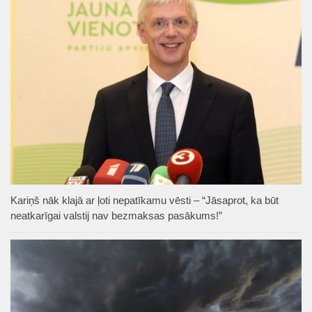
Kariņš nāk klajā ar ļoti nepatīkamu vēsti – “Jāsaprot, ka būt
neatkarīgai valstij nav bezmaksas pasākums!”