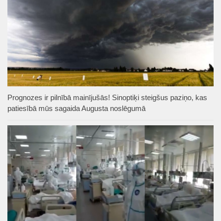
Prognozes ir pilnībā mainījušās! Sinoptiķi steigšus paziņo, kas
patiesībā mūs sagaida Augusta noslēgumā