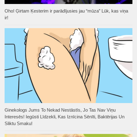
Oho! Ģirtam Ķesterim ir parādījusies jau “mūza” Lūk, kas viņa
ir!
Ginekologs Jums To Nekad Nestāstīs, Jo Tas Nav Viņu
Interesēs! Iegūsti Līdzekli, Kas Iznīcina Sēnīti, Baktērijas Un
Sliktu Smaku!