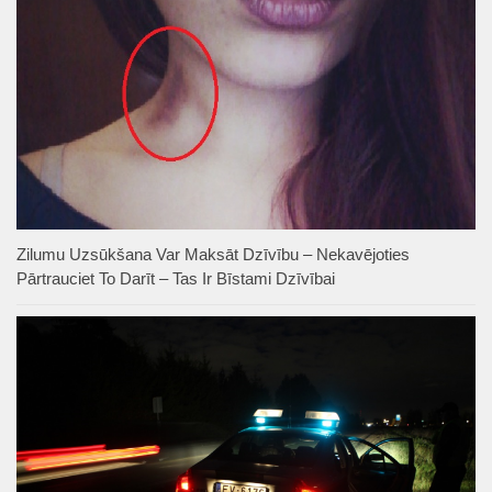
Zilumu Uzsūkšana Var Maksāt Dzīvību – Nekavējoties
Pārtrauciet To Darīt – Tas Ir Bīstami Dzīvībai