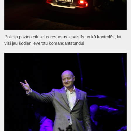
Policija paziņo cik lielus resursus iesaistīs un kā kontrolēs, lai
visi jau šōdien ievērotu komandantstundu!