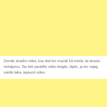
Zemāk atradīsi video, kas dod tev mazāk kā minūti, lai atrastu
risinājumu. Tas tiek parādīts video beigās, tāpēc, ja tev vajag
vairāk laika, iepauzē video.