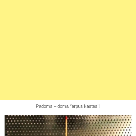
Padoms – domā ‘’ārpus kastes’’!