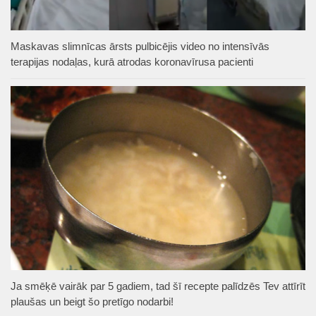
Maskavas slimnīcas ārsts pulbicējis video no intensīvās
terapijas nodaļas, kurā atrodas koronavīrusa pacienti
Ja smēķē vairāk par 5 gadiem, tad šī recepte palīdzēs Tev attīrīt
plaušas un beigt šo pretīgo nodarbi!