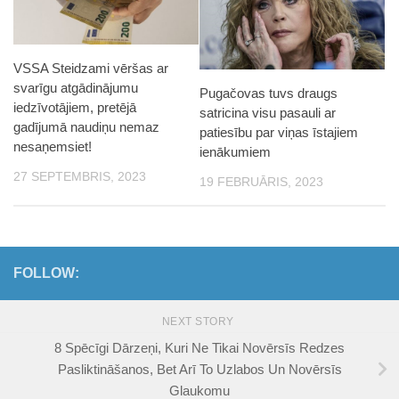
VSSA Steidzami vēršas ar
svarīgu atgādinājumu
Pugačovas tuvs draugs
iedzīvotājiem, pretējā
satricina visu pasauli ar
gadījumā naudiņu nemaz
patiesību par viņas īstajiem
nesaņemsiet!
ienākumiem
27 SEPTEMBRIS, 2023
19 FEBRUĀRIS, 2023
FOLLOW:
NEXT STORY
8 Spēcīgi Dārzeņi, Kuri Ne Tikai Novērsīs Redzes
Pasliktināšanos, Bet Arī To Uzlabos Un Novērsīs
Glaukomu