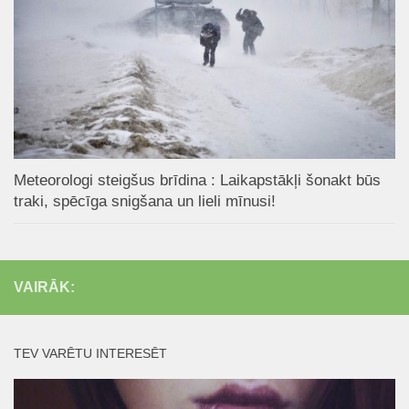
Meteorologi steigšus brīdina : Laikapstākļi šonakt būs
traki, spēcīga snigšana un lieli mīnusi!
VAIRĀK:
TEV VARĒTU INTERESĒT