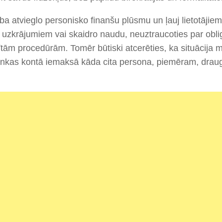
ība atvieglo personisko finanšu plūsmu un ļauj lietotājiem 
uzkrājumiem vai skaidro naudu, neuztraucoties par obli
tām procedūrām. Tomēr būtiski atcerēties, ka situācija 
nkas kontā iemaksā kāda cita persona, piemēram, draugs