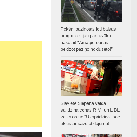
Pēkšņi paziņotas ļoti baisas
prognozes jau par tuvāko
nākotni! “Amatpersonas
beidzot paziņo noklusēto!”
Sieviete Slepenā veidā
salīdzina cenas RIMI un LIDL
veikalos un “Uzspridzina” soc
tīklus ar savu atklājumu!