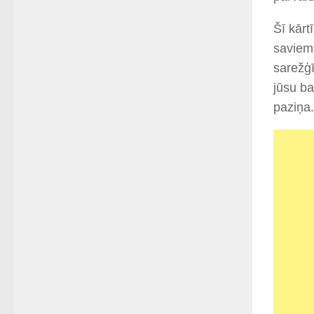
Šī kārt
saviem 
sarežģī
jūsu ba
paziņa.