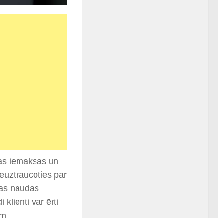
das iemaksas un
euztraucoties par
ras naudas
klienti var ērti
ēm.