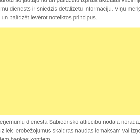
idrotu šo jautājumu un palīdzētu izprast aktuālās vadlīnij
u dienests ir sniedzis detalizētu informāciju. Viņu mērķi
i un palīdzēt ievērot noteiktos principus.
ieņēmumu dienesta Sabiedrisko attiecību nodaļa norāda,
euzliek ierobežojumus skaidras naudas iemaksām vai i
jiem bankas kontiem.