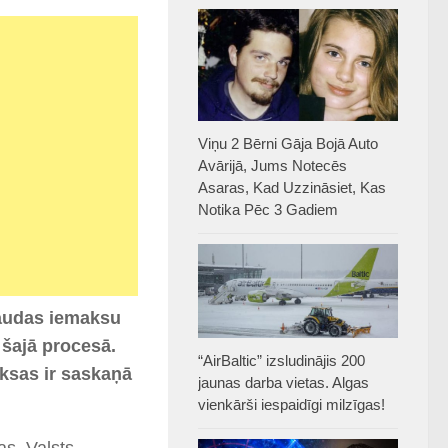
Viņu 2 Bērni Gāja Bojā Auto
Avārijā, Jums Notecēs
Asaras, Kad Uzzināsiet, Kas
Notika Pēc 3 Gadiem
naudas iemaksu
šajā procesā.
“AirBaltic” izsludinājis 200
aksas ir saskaņā
jaunas darba vietas. Algas
vienkārši iespaidīgi milzīgas!