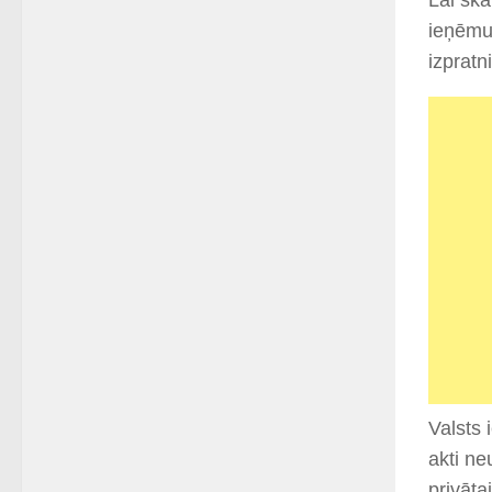
Lai ska
ieņēmum
izpratn
Valsts 
akti n
privāta