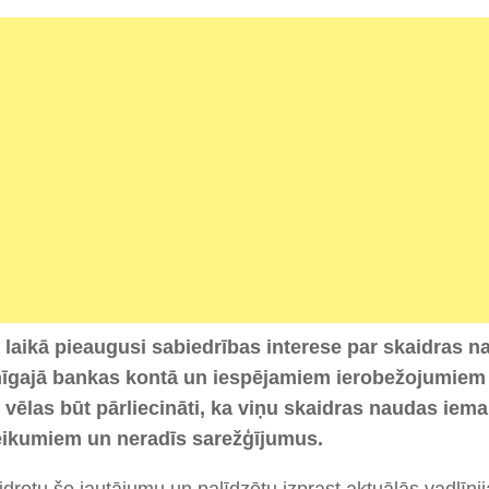
 laikā pieaugusi sabiedrības interese par skaidras 
īgajā bankas kontā un iespējamiem ierobežojumiem 
i vēlas būt pārliecināti, ka viņu skaidras naudas iem
eikumiem un neradīs sarežģījumus.