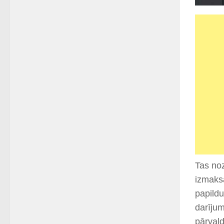
Tas noz
izmaks
papildu
darījum
pārvald