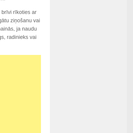
brīvi rīkoties ar
gātu ziņošanu vai
mainās, ja naudu
, radinieks vai