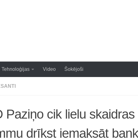
zraujoši un populāri raksti
Tehnoloģijas
Video
Šokējoši
ESANTI
 Paziņo cik lielu skaidra
mmu drīkst iemaksāt ban