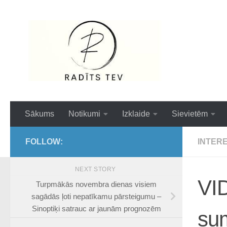
Skip to content
Interesanti,ai
Sākums
Notikumi
Izklaide
Sievietēm
FOLLOW:
INTER
NEXT STORY
VID
Turpmākās novembra dienas visiem
sagādās ļoti nepatīkamu pārsteigumu –
Sinoptiķi satrauc ar jaunām prognozēm
su