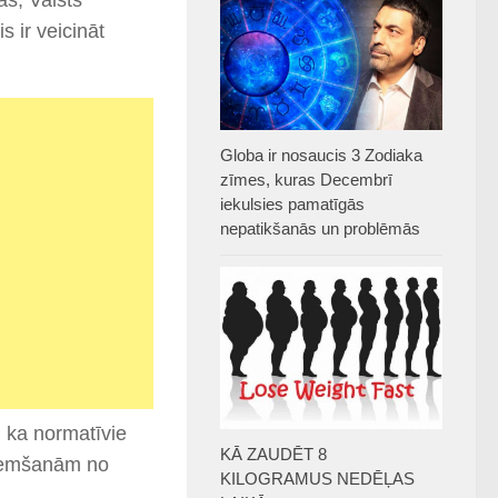
as, Valsts
s ir veicināt
Globa ir nosaucis 3 Zodiaka
zīmes, kuras Decembrī
iekulsies pamatīgās
nepatikšanās un problēmās
 ka normatīvie
KĀ ZAUDĒT 8
zņemšanām no
KILOGRAMUS NEDĒĻAS