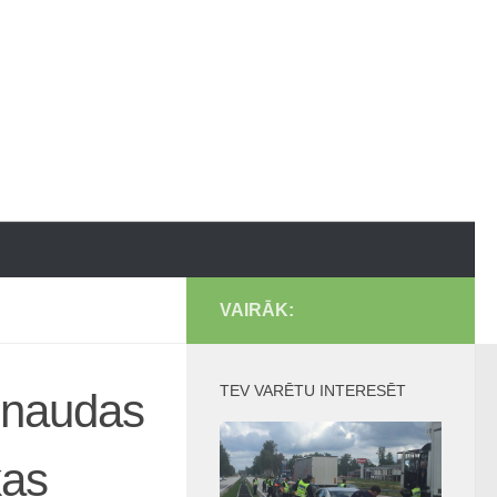
VAIRĀK:
TEV VARĒTU INTERESĒT
s naudas
kas