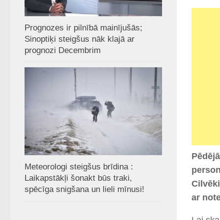
Prognozes ir pilnībā mainījušās;
Sinoptiķi steigšus nāk klajā ar
prognozi Decembrim
Pēdējā
Meteorologi steigšus brīdina :
person
Laikapstākļi šonakt būs traki,
Cilvēk
spēcīga snigšana un lieli mīnusi!
ar not