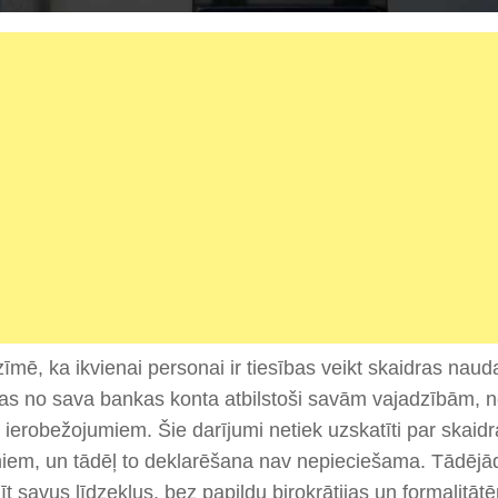
īmē, ka ikvienai personai ir tiesības veikt skaidras nau
as no sava bankas konta atbilstoši savām vajadzībām, n
 ierobežojumiem. Šie darījumi netiek uzskatīti par skaid
iem, un tādēļ to deklarēšana nav nepieciešama. Tādējādi 
īt savus līdzekļus, bez papildu birokrātijas un formalitāt