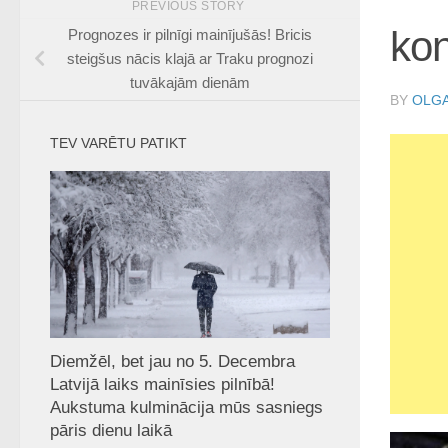
PREVIOUS STORY
kon
Prognozes ir pilnīgi mainījušās! Bricis
steigšus nācis klajā ar Traku prognozi
tuvākajām dienām
BY
OLGA
TEV VARĒTU PATIKT
Diemžēl, bet jau no 5. Decembra
Latvijā laiks mainīsies pilnībā!
Aukstuma kulminācija mūs sasniegs
pāris dienu laikā