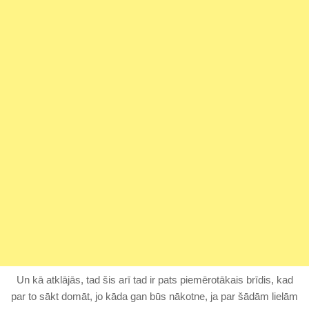
Un kā atklājās, tad šis arī tad ir pats piemērotākais brīdis, kad
par to sākt domāt, jo kāda gan būs nākotne, ja par šādām lielām