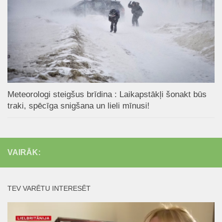
Meteorologi steigšus brīdina : Laikapstākļi šonakt būs
traki, spēcīga snigšana un lieli mīnusi!
VAIRĀK:
TEV VARĒTU INTERESĒT