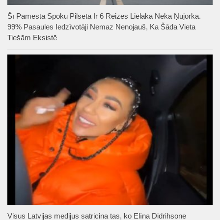
Šī Pamestā Spoku Pilsēta Ir 6 Reizes Lielāka Nekā Ņujorka.
99% Pasaules Iedzīvotāji Nemaz Nenojauš, Ka Šāda Vieta
Tiešām Eksistē
Visus Latvijas medijus satricina tas, ko Elīna Didrihsone