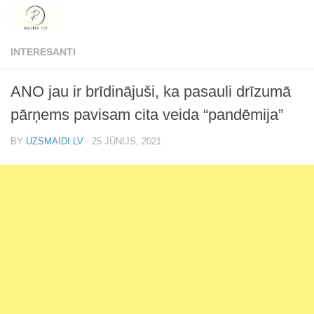
Skip to content
INTERESANTI
ANO jau ir brīdinājuši, ka pasauli drīzumā
pārņems pavisam cita veida “pandēmija”
BY
UZSMAIDI.LV
·
25 JŪNIJS, 2021