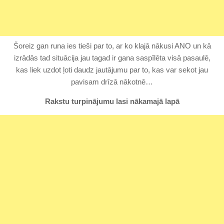
Šoreiz gan runa ies tieši par to, ar ko klajā nākusi ANO un kā
izrādās tad situācija jau tagad ir gana saspīlēta visā pasaulē,
kas liek uzdot ļoti daudz jautājumu par to, kas var sekot jau
pavisam drīzā nākotnē…
Rakstu turpinājumu lasi nākamajā lapā