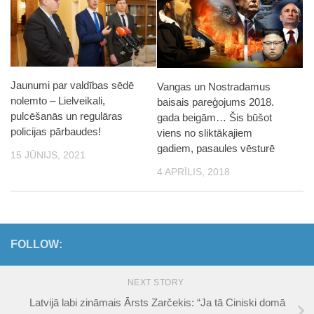
Jaunumi par valdības sēdē
Vangas un Nostradamus
nolemto – Lielveikali,
baisais pareģojums 2018.
pulcēšanās un regulāras
gada beigām… Šis būšot
policijas pārbaudes!
viens no sliktākajiem
gadiem, pasaules vēsturē
15 JŪNIJS, 2021
4 APRĪLIS, 2018
FOLLOW:
NEXT STORY
Latvijā labi zināmais Ārsts Zarčekis: “Ja tā Ciniski domā