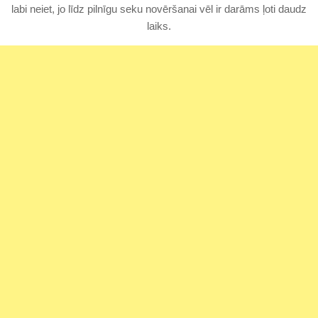
labi neiet, jo līdz pilnīgu seku novēršanai vēl ir darāms ļoti daudz
laiks.