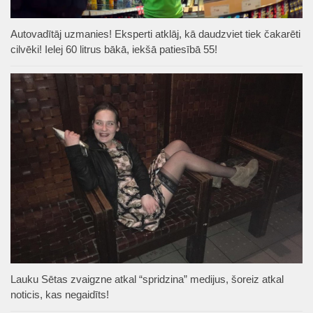
Autovadītāj uzmanies! Eksperti atklāj, kā daudzviet tiek čakarēti
cilvēki! Ielej 60 litrus bākā, iekšā patiesībā 55!
Lauku Sētas zvaigzne atkal “spridzina” medijus, šoreiz atkal
noticis, kas negaidīts!