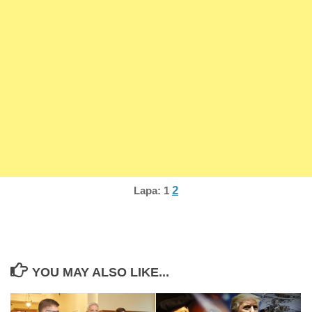
2
Lapa:
1
YOU MAY ALSO LIKE...