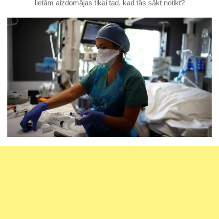
lietām aizdomājas tikai tad, kad tās sākt notikt?