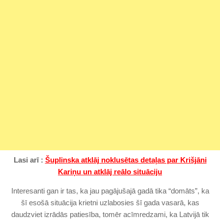
Lasi arī :
Šuplinska atklāj noklusētas detaļas par Krišjāni
Kariņu un atklāj reālo situāciju
Interesanti gan ir tas, ka jau pagājušajā gadā tika “domāts”, ka
šī esošā situācija krietni uzlabosies šī gada vasarā, kas
daudzviet izrādās patiesība, tomēr acīmredzami, ka Latvijā tik