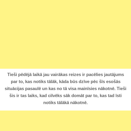
Tieši pēdējā laikā jau vairākas reizes ir pacēlies jautājums
par to, kas notiks tālāk, kāda būs dzīve pēc šīs esošās
situācijas pasaulē un kas no tā visa mainīsies nākotnē. Tieši
šis ir tas laiks, kad cilvēks sāk domāt par to, kas tad īsti
notiks tālākā nākotnē.