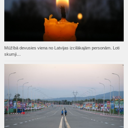
Mūžībā devusies viena no Latvijas izcilākajām personām. Loti
skumji…