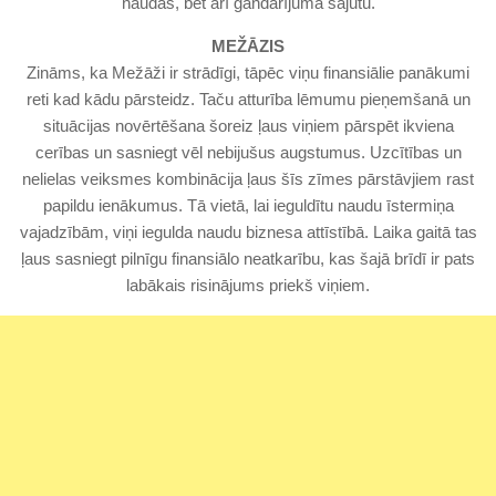
naudas, bet arī gandarījuma sajūtu.
MEŽĀZIS
Zināms, ka Mežāži ir strādīgi, tāpēc viņu finansiālie panākumi
reti kad kādu pārsteidz. Taču atturība lēmumu pieņemšanā un
situācijas novērtēšana šoreiz ļaus viņiem pārspēt ikviena
cerības un sasniegt vēl nebijušus augstumus. Uzcītības un
nelielas veiksmes kombinācija ļaus šīs zīmes pārstāvjiem rast
papildu ienākumus. Tā vietā, lai ieguldītu naudu īstermiņa
vajadzībām, viņi iegulda naudu biznesa attīstībā. Laika gaitā tas
ļaus sasniegt pilnīgu finansiālo neatkarību, kas šajā brīdī ir pats
labākais risinājums priekš viņiem.