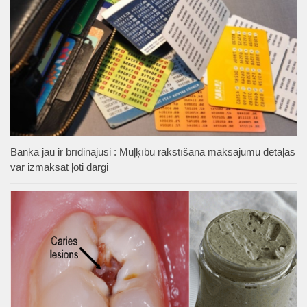
Banka jau ir brīdinājusi : Muļķību rakstīšana maksājumu detaļās
var izmaksāt ļoti dārgi