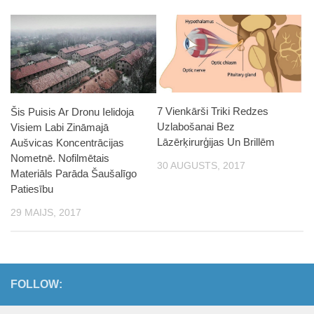
7 Vienkārši Triki Redzes
Šis Puisis Ar Dronu Ielidoja
Uzlabošanai Bez
Visiem Labi Zināmajā
Lāzērķirurģijas Un Brillēm
Aušvicas Koncentrācijas
Nometnē. Nofilmētais
30 AUGUSTS, 2017
Materiāls Parāda Šaušalīgo
Patiesību
29 MAIJS, 2017
FOLLOW: