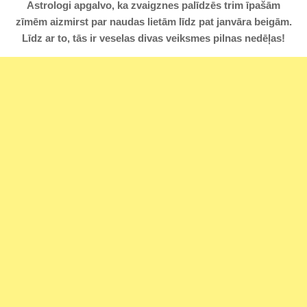
Astrologi apgalvo, ka zvaigznes palīdzēs trim īpašām
zīmēm aizmirst par naudas lietām līdz pat janvāra beigām.
Līdz ar to, tās ir veselas divas veiksmes pilnas nedēļas!