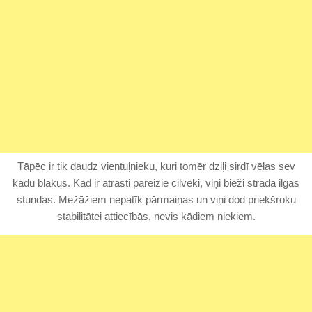
Tāpēc ir tik daudz vientuļnieku, kuri tomēr dziļi sirdī vēlas sev
kādu blakus. Kad ir atrasti pareizie cilvēki, viņi bieži strādā ilgas
stundas. Mežāžiem nepatīk pārmaiņas un viņi dod priekšroku
stabilitātei attiecībās, nevis kādiem niekiem.