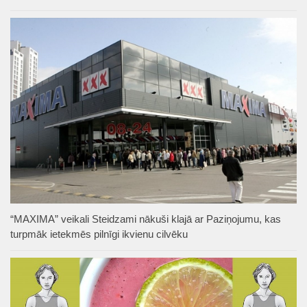
“MAXIMA” veikali Steidzami nākuši klajā ar Paziņojumu, kas
turpmāk ietekmēs pilnīgi ikvienu cilvēku