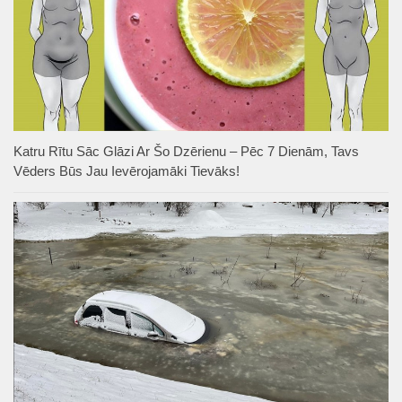
Katru Rītu Sāc Glāzi Ar Šo Dzērienu – Pēc 7 Dienām, Tavs
Vēders Būs Jau Ievērojamāki Tievāks!