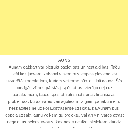
AUNS
Aunam dažkārt var pietrūkt pacietības un neatlaidības. Taču
tieši līdz janvāra izskaņai viņiem būs iespēja pievienoties
uzvarētāju sarakstam, kuriem veiksme būs ļoti, ļoti daudz. Šīs
burvīgās zīmes pārstāvji spēs atrast vienīgo ceļu uz
panākumiem, tāpēc spēs ātri atrisināt senās finansiālās
problēmas, kuras varēs vainagoties milzīgiem panākumiem,
neskatoties ne uz ko! Ekstrasense uzskata, ka Aunam būs
iespēja uzsākt jaunu veiksmīgu projektu, vai arī viņi varēs atrast
negaidītus peļņas avotus, kas nesīs ne tikai pietiekami daudz