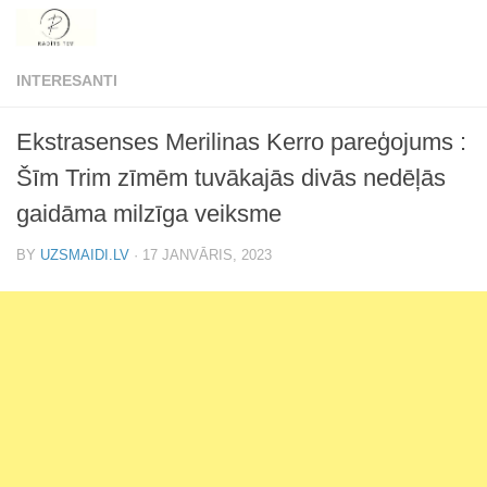
Skip to content
INTERESANTI
Ekstrasenses Merilinas Kerro pareģojums :
Šīm Trim zīmēm tuvākajās divās nedēļās
gaidāma milzīga veiksme
BY
UZSMAIDI.LV
·
17 JANVĀRIS, 2023