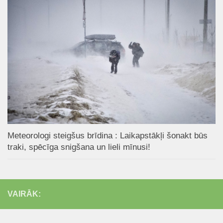
Meteorologi steigšus brīdina : Laikapstākļi šonakt būs
traki, spēcīga snigšana un lieli mīnusi!
VAIRĀK: