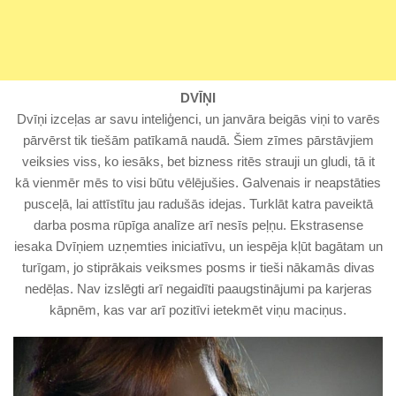
DVĪŅI
Dvīņi izceļas ar savu inteliģenci, un janvāra beigās viņi to varēs
pārvērst tik tiešām patīkamā naudā. Šiem zīmes pārstāvjiem
veiksies viss, ko iesāks, bet bizness ritēs strauji un gludi, tā it
kā vienmēr mēs to visi būtu vēlējušies. Galvenais ir neapstāties
pusceļā, lai attīstītu jau radušās idejas. Turklāt katra paveiktā
darba posma rūpīga analīze arī nesīs peļņu. Ekstrasense
iesaka Dvīņiem uzņemties iniciatīvu, un iespēja kļūt bagātam un
turīgam, jo stiprākais veiksmes posms ir tieši nākamās divas
nedēļas. Nav izslēgti arī negaidīti paaugstinājumi pa karjeras
kāpnēm, kas var arī pozitīvi ietekmēt viņu maciņus.