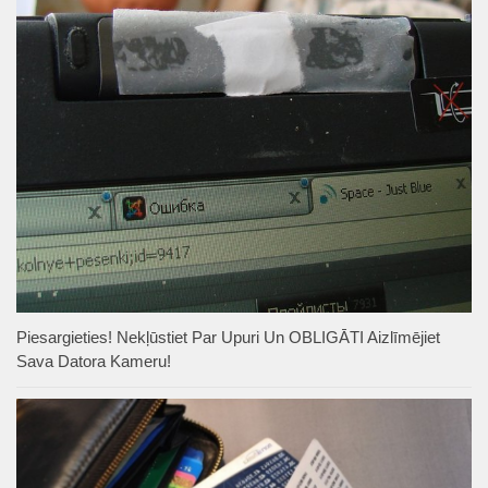
Piesargieties! Nekļūstiet Par Upuri Un OBLIGĀTI Aizlīmējiet
Sava Datora Kameru!