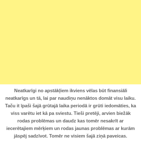
Neatkarīgi no apstākļiem ikviens vēlas būt finansiāli
neatkarīgs un tā, lai par naudiņu nenāktos domāt visu laiku.
Taču it īpaši šajā grūtajā laika periodā ir grūti iedomāties, ka
viss varētu iet kā pa sviestu. Tieši pretēji, arvien biežāk
rodas problēmas un daudz kas tomēr nesakrīt ar
iecerētajiem mērķiem un rodas jaunas problēmas ar kurām
jāspēj sadzīvot. Tomēr ne visiem šajā ziņā paveicas.