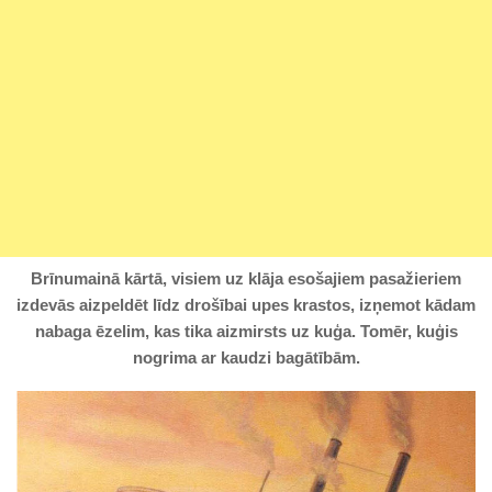
Brīnumainā kārtā, visiem uz klāja esošajiem pasažieriem
izdevās aizpeldēt līdz drošībai upes krastos, izņemot kādam
nabaga ēzelim, kas tika aizmirsts uz kuģa. Tomēr, kuģis
nogrima ar kaudzi bagātībām.