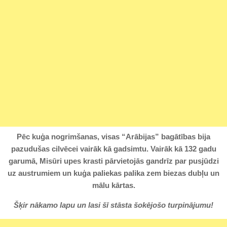
Pēc kuģa nogrimšanas, visas “Arābijas” bagātības bija
pazudušas cilvēcei vairāk kā gadsimtu. Vairāk kā 132 gadu
garumā, Misūri upes krasti pārvietojās gandrīz par pusjūdzi
uz austrumiem un kuģa paliekas palika zem biezas dubļu un
mālu kārtas.
Šķir nākamo lapu un lasi šī stāsta šokējošo turpinājumu!