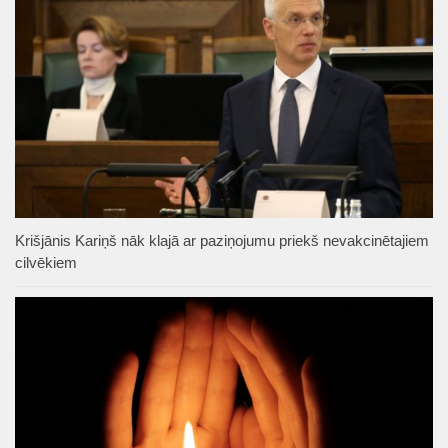
Krišjānis Kariņš nāk klajā ar paziņojumu priekš nevakcinētajiem
cilvēkiem