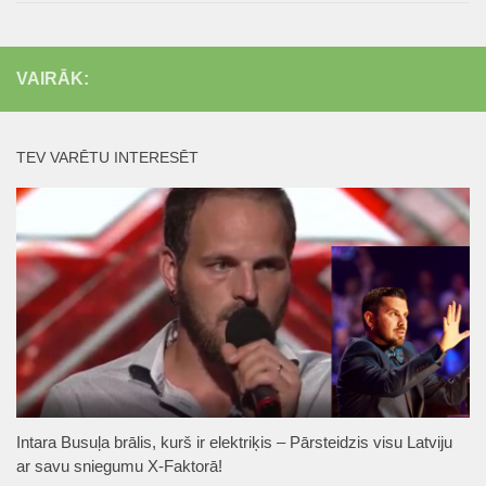
VAIRĀK:
TEV VARĒTU INTERESĒT
Intara Busuļa brālis, kurš ir elektriķis – Pārsteidzis visu Latviju
ar savu sniegumu X-Faktorā!