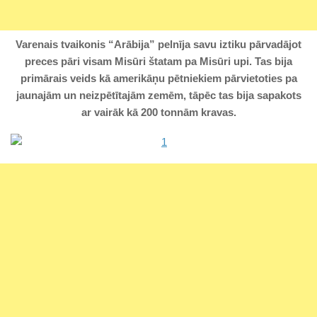
Varenais tvaikonis “Arābija” pelnīja savu iztiku pārvadājot
preces pāri visam Misūri štatam pa Misūri upi. Tas bija
primārais veids kā amerikāņu pētniekiem pārvietoties pa
jaunajām un neizpētītajām zemēm, tāpēc tas bija sapakots
ar vairāk kā 200 tonnām kravas.