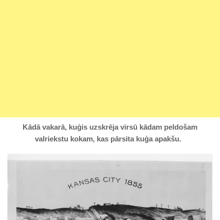
Kādā vakarā, kuģis uzskrēja virsū kādam peldošam
valriekstu kokam, kas pārsita kuģa apakšu.