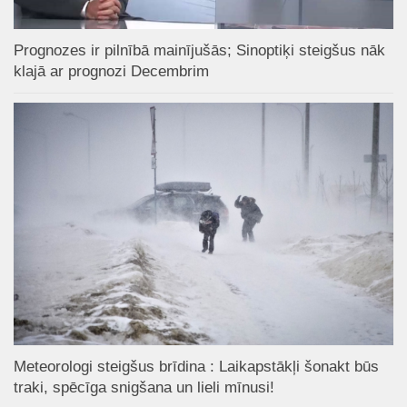
Prognozes ir pilnībā mainījušās; Sinoptiķi steigšus nāk
klajā ar prognozi Decembrim
Meteorologi steigšus brīdina : Laikapstākļi šonakt būs
traki, spēcīga snigšana un lieli mīnusi!