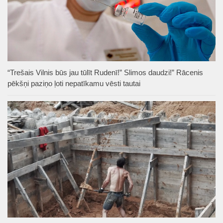
“Trešais Vilnis būs jau tūlīt Rudenī!” Slimos daudzi!” Rācenis
pēkšņi paziņo ļoti nepatīkamu vēsti tautai