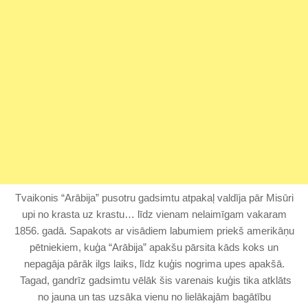
Tvaikonis “Arābija” pusotru gadsimtu atpakaļ valdīja pār Misūri
upi no krasta uz krastu… līdz vienam nelaimīgam vakaram
1856. gadā. Sapakots ar visādiem labumiem priekš amerikāņu
pētniekiem, kuģa “Arābija” apakšu pārsita kāds koks un
nepagāja pārāk ilgs laiks, līdz kuģis nogrima upes apakšā.
Tagad, gandrīz gadsimtu vēlāk šis varenais kuģis tika atklāts
no jauna un tas uzsāka vienu no lielākajām bagātību