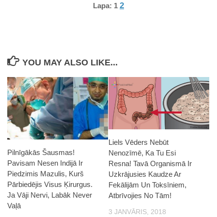
2
Lapa:
1
YOU MAY ALSO LIKE...
Liels Vēders Nebūt
Pilnīgākās Šausmas!
Nenozīmē, Ka Tu Esi
Pavisam Nesen Indijā Ir
Resna! Tavā Organismā Ir
Piedzimis Mazulis, Kurš
Uzkrājusies Kaudze Ar
Pārbiedējis Visus Ķirurgus.
Fekālijām Un Toksīniem,
Ja Vāji Nervi, Labāk Never
Atbrīvojies No Tām!
Vaļā
3 JANVĀRIS, 2018